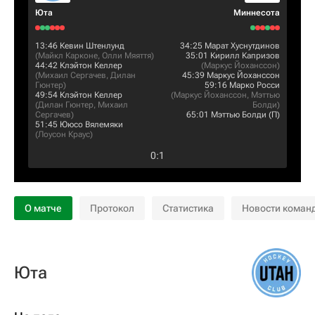
Юта
Миннесота
13:46
Кевин Штенлунд
34:25
Марат Хуснутдинов
(
Майкл Карконе
,
Олли Мяяття
)
35:01
Кирилл Капризов
44:42
Клэйтон Келлер
(
Маркус Йоханссон
)
(
Михаил Сергачев
,
Дилан
45:39
Маркус Йоханссон
Гюнтер
)
59:16
Марко Росси
49:54
Клэйтон Келлер
(
Маркус Йоханссон
,
Мэттью
(
Дилан Гюнтер
,
Михаил
Болди
)
Сергачев
)
65:01
Мэттью Болди
(П)
51:45
Ююсо Вялемяки
(
Лоусон Краус
)
0
:
1
О матче
Протокол
Статистика
Новости коман
Юта