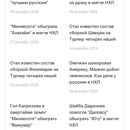
"лучшим русским"
за драку в матче НХЛ
09 декабря 2024
09 декабря 2024
"Миннесота" обыграла
Стал известен состав
"Анахайм" в матче НХЛ
сборной Швеции на
Турнир четырех наций
07 декабря 2024
04 декабря 2024
Стал известен состав
Овечкин шокировал
сборной Финляндии на
Америку, Малкин добил
Турнир четырех наций
чемпионов. Как дела у
россиян в НХЛ
04 декабря 2024
04 декабря 2024
Гол Капризова в
Шайба Дадонова
овертайме помог
помогла "Далласу"
"Миннесоте" обыграть
обыграть "Юту" в матче
"Ванкувер"
НХЛ