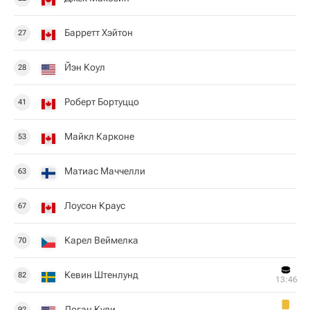
Барретт Хэйтон
27
Йэн Коул
28
Роберт Бортуццо
41
Майкл Карконе
53
Матиас Маччелли
63
Лоусон Краус
67
Карел Веймелка
70
Кевин Штенлунд
82
13:46
Логан Кули
92