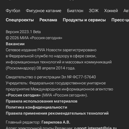
Футбол
Фигурное катание
Биатлон
ЗОЖ
Хоккей
Ав
Спецпроекты
Реклама
Продукты и сервисы
Пресс-ц
Версия 2023.1 Beta
© 2026 МИА «Россия сегодня»
Вакансии
Сетевое издание РИА Новости зарегистрировано
в Федеральной службе по надзору в сфере связи,
информационных технологий и массовых коммуникаций
(Роскомнадзор) 08 апреля 2014 года.
Свидетельство о регистрации Эл № ФС77-57640
Учредитель: Федеральное государственное унитарное
предприятие Международное информационное агентство
«Россия сегодня»
(МИА «Россия сегодня»).
Правила использования материалов
Политика конфиденциальности
Правила применения рекомендательных технологий
Главный редактор:
Гаврилова А.В.
Адрес электронной почты Редакции:
r-sport.internet@ria.ru