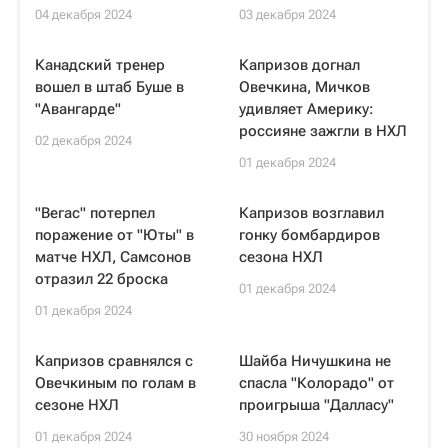
04 декабря 2024
03 декабря 2024
Канадский тренер
Капризов догнал
вошел в штаб Буше в
Овечкина, Мичков
"Авангарде"
удивляет Америку:
россияне зажгли в НХЛ
02 декабря 2024
01 декабря 2024
"Вегас" потерпел
Капризов возглавил
поражение от "Юты" в
гонку бомбардиров
матче НХЛ, Самсонов
сезона НХЛ
отразил 22 броска
01 декабря 2024
01 декабря 2024
Капризов сравнялся с
Шайба Ничушкина не
Овечкиным по голам в
спасла "Колорадо" от
сезоне НХЛ
проигрыша "Далласу"
01 декабря 2024
30 ноября 2024