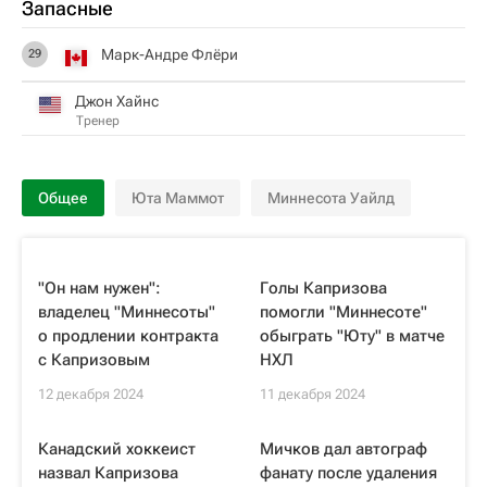
Запасные
Марк-Андре Флёри
29
Джон Хайнс
Тренер
Общее
Юта Маммот
Миннесота Уайлд
"Он нам нужен":
Голы Капризова
владелец "Миннесоты"
помогли "Миннесоте"
о продлении контракта
обыграть "Юту" в матче
с Капризовым
НХЛ
12 декабря 2024
11 декабря 2024
Канадский хоккеист
Мичков дал автограф
назвал Капризова
фанату после удаления