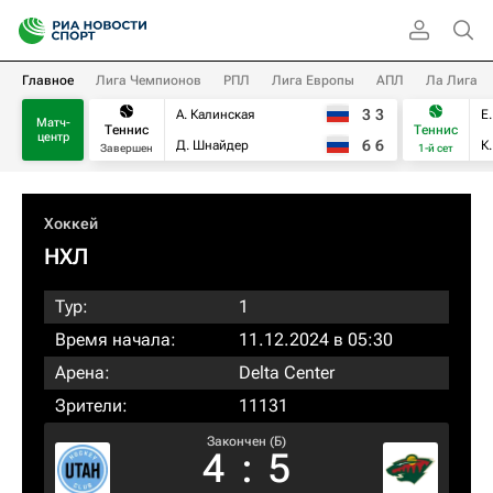
Главное
Лига Чемпионов
РПЛ
Лига Европы
АПЛ
Ла Лига
3
3
А. Калинская
Е
Матч-
Теннис
Теннис
центр
6
6
Д. Шнайдер
К
Завершен
1-й сет
Хоккей
НХЛ
Тур:
1
Время начала:
11.12.2024 в 05:30
Арена:
Delta Center
Зрители:
11131
Закончен (Б)
4
:
5