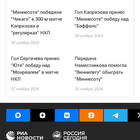
"Миннесота" победила
Гол Капризова принес
"Чикаго" в 300-м матче
"Миннесоте" победу над
Капризова в
"Баффало"
"регулярках" НХЛ
28 ноября 2024
30 ноября 2024
Гол Сергачева принес
Передача
"Юте" победу над
Наместникова помогла
"Монреалем" в матче
"Виннипегу" обыграть
НХЛ
"Миннесоту"
27 ноября 2024
26 ноября 2024