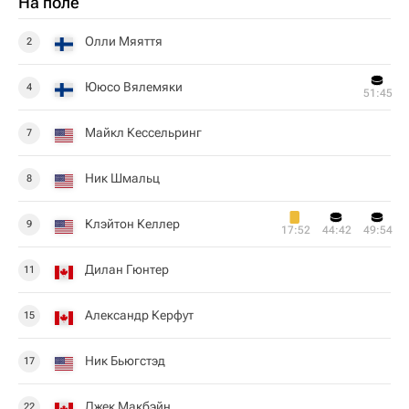
На поле
Олли Мяяття
2
Ююсо Вялемяки
4
51:45
Майкл Кессельринг
7
Ник Шмальц
8
Клэйтон Келлер
9
17:52
44:42
49:54
Дилан Гюнтер
11
Александр Керфут
15
Ник Бьюгстэд
17
Джек Макбэйн
22