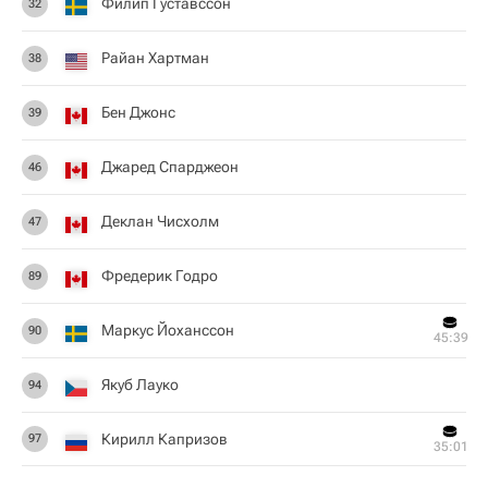
Филип Густавссон
32
Райан Хартман
38
Бен Джонс
39
Джаред Спарджеон
46
Деклан Чисхолм
47
Фредерик Годро
89
Маркус Йоханссон
90
45:39
Якуб Лауко
94
Кирилл Капризов
97
35:01