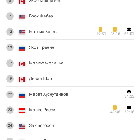
Якоб Миддлтон
5
Брок Фабер
7
Мэттью Болди
12
19:31
43:16
65:01
Яков Тренин
13
Маркус Фолиньо
17
Девин Шор
19
Марат Хуснутдинов
22
34:25
Марко Росси
23
48:38
59:16
Зак Богосян
24