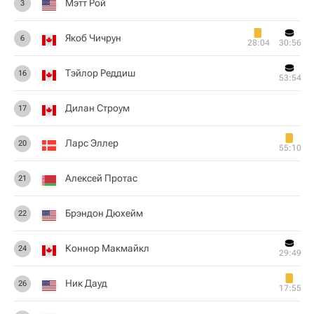
Мэтт Рой
3
Якоб Чичрун
6
28:04
30:56
Тэйлор Реддиш
16
53:54
Дилан Строум
17
Ларс Эллер
20
55:10
Алексей Протас
21
Брэндон Дюхейм
22
Коннор Макмайкл
24
29:49
Ник Дауд
26
17:55