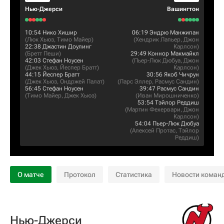
Нью-Джерси
Вашингтон
10:54
Нико Хишир
06:19
Эндрю Манжипан
(
Люк Хьюз
,
Тимо Майер
)
(
Хендрик Лапьер
,
Джон
22:38
Джастин Доулинг
Карлсон
)
(
Бретт Пеши
)
29:49
Коннор Макмайкл
42:03
Стефан Ноусен
(
Пьер-Люк Дюбуа
,
Джон
(
Джек Хьюз
,
Йеспер Братт
)
Карлсон
)
44:15
Йеспер Братт
30:56
Якоб Чичрун
(
Джек Хьюз
,
Ондржей Палат
)
(
Ларс Эллер
,
Расмус Сандин
)
56:45
Стефан Ноусен
39:47
Расмус Сандин
(
Тимо Майер
,
Джек Хьюз
)
(
Иван Мирошниченко
)
53:54
Тэйлор Реддиш
(
Мартин Фехервари
,
Джон
Карлсон
)
54:04
Пьер-Люк Дюбуа
(
Алексей Протас
,
Тэйлор
Реддиш
)
О матче
Протокол
Статистика
Новости коман
Нью-Джерси