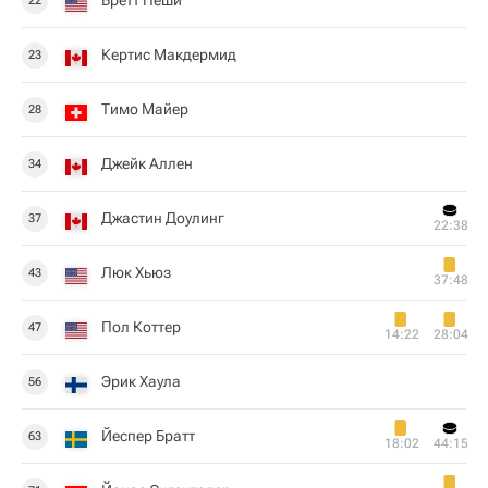
Бретт Пеши
22
Кертис Макдермид
23
Тимо Майер
28
Джейк Аллен
34
Джастин Доулинг
37
22:38
Люк Хьюз
43
37:48
Пол Коттер
47
14:22
28:04
Эрик Хаула
56
Йеспер Братт
63
18:02
44:15