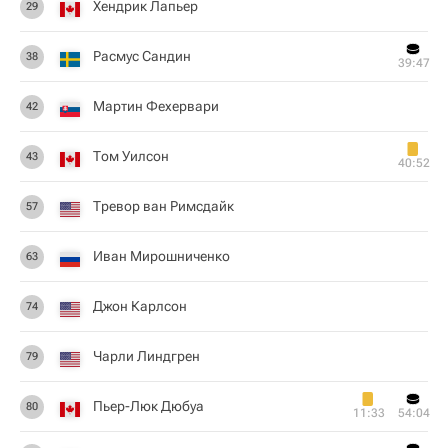
Хендрик Лапьер
29
Расмус Сандин
38
39:47
Мартин Фехервари
42
Том Уилсон
43
40:52
Тревор ван Римсдайк
57
Иван Мирошниченко
63
Джон Карлсон
74
Чарли Линдгрен
79
Пьер-Люк Дюбуа
80
11:33
54:04