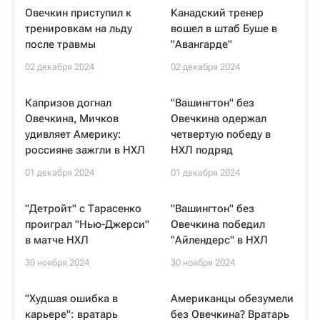
Овечкин приступил к
Канадский тренер
тренировкам на льду
вошел в штаб Буше в
после травмы
"Авангарде"
02 декабря 2024
02 декабря 2024
Капризов догнал
"Вашингтон" без
Овечкина, Мичков
Овечкина одержал
удивляет Америку:
четвертую победу в
россияне зажгли в НХЛ
НХЛ подряд
01 декабря 2024
01 декабря 2024
"Детройт" с Тарасенко
"Вашингтон" без
проиграл "Нью-Джерси"
Овечкина победил
в матче НХЛ
"Айлендерс" в НХЛ
30 ноября 2024
30 ноября 2024
"Худшая ошибка в
Американцы обезумели
карьере": вратарь
без Овечкина? Вратарь