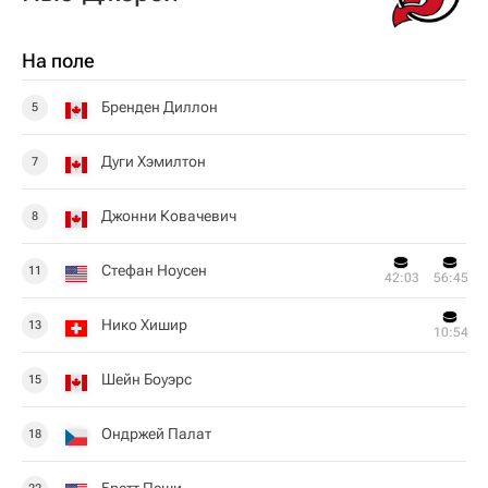
На поле
Бренден Диллон
5
Дуги Хэмилтон
7
Джонни Ковачевич
8
Стефан Ноусен
11
42:03
56:45
Нико Хишир
13
10:54
Шейн Боуэрс
15
Ондржей Палат
18