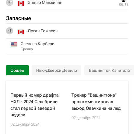
Эндрю Манжипан
88
06:19
Запасные
Логан Томпсон
48
Спенсер Карбери
Тренер
Общее
Нью-Джерси Девилз
Вашингтон Кэпиталз
Первый номер драфта
Тренер "Вашингтона"
НХЛ - 2024 Селебрини
прокомментировал
стал первой звездой
выход Овечкина на лед
недели
02 декабря 2024
02 декабря 2024