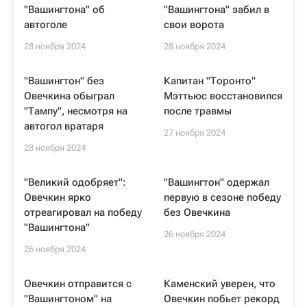
"Вашингтона" об
"Вашингтона" забил в
автоголе
свои ворота
28 ноября 2024
28 ноября 2024
"Вашингтон" без
Капитан "Торонто"
Овечкина обыграл
Мэттьюс восстановился
"Тампу", несмотря на
после травмы
автогол вратаря
27 ноября 2024
28 ноября 2024
"Великий одобряет":
"Вашингтон" одержал
Овечкин ярко
первую в сезоне победу
отреагировал на победу
без Овечкина
"Вашингтона"
26 ноября 2024
26 ноября 2024
Овечкин отправится с
Каменский уверен, что
"Вашингтоном" на
Овечкин побьет рекорд