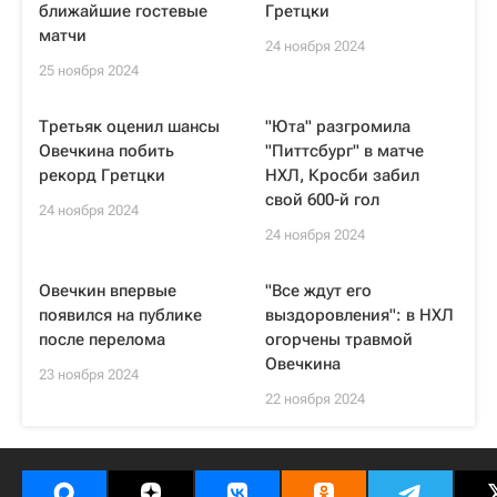
ближайшие гостевые
Гретцки
матчи
24 ноября 2024
25 ноября 2024
Третьяк оценил шансы
"Юта" разгромила
Овечкина побить
"Питтсбург" в матче
рекорд Гретцки
НХЛ, Кросби забил
свой 600-й гол
24 ноября 2024
24 ноября 2024
Овечкин впервые
"Все ждут его
появился на публике
выздоровления": в НХЛ
после перелома
огорчены травмой
Овечкина
23 ноября 2024
22 ноября 2024