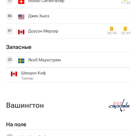
Йонас Сигенталер
71
11:33
Джек Хьюз
86
Доусон Мерсер
91
28:49
28:49
Запасные
Якоб Маркстрем
25
Шелдон Киф
Тренер
Вашингтон
На поле