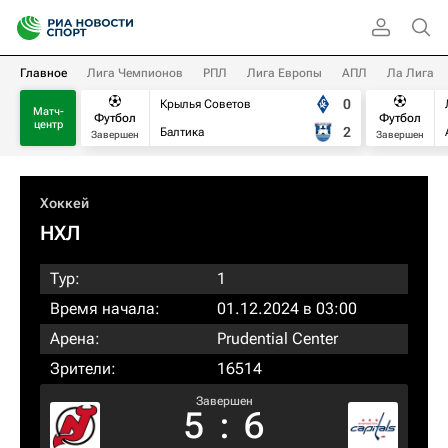
Главное
Лига Чемпионов
РПЛ
Лига Европы
АПЛ
Ла Лига
0
Крылья Советов
Матч-
Футбол
Футбол
центр
2
Балтика
Завершен
Завершен
Хоккей
НХЛ
Тур:
1
Время начала:
01.12.2024 в 03:00
Арена:
Prudential Center
Зрители:
16514
Завершен
5
:
6