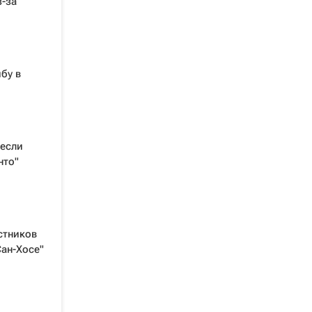
з-за
бу в
несли
нто"
стников
ан-Хосе"