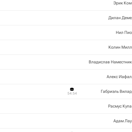
Эрик Ком
Дилан Деме
Нил Пио
Колин Милл
Владислав Наместник
Алекс Иафал
Габриэль Вилар
54:54
Расмус Куп
Адам Лау