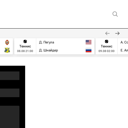
Д. Пегула
А. С
Теннис
Теннис
Д. Шнайдер
Е. А
08.08 21:00
09.08 02:00