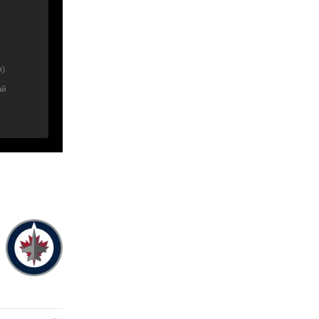
и
)
ай