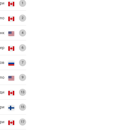
ри
1
ло
2
нк
4
ер
6
ов
7
ло
9
ди
13
ари
15
ри
17