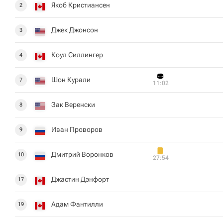
Якоб Кристиансен
2
Джек Джонсон
3
Коул Силлингер
4
Шон Курали
7
11:02
Зак Веренски
8
Иван Проворов
9
Дмитрий Воронков
10
27:54
Джастин Дэнфорт
17
Адам Фантилли
19