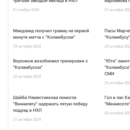
третьей звездой месяца в НХЛ
Варламова п
01 ноября 2024
31 октября 20
Макдэвид получил травму на первой
Пасы Марче
минуте матча с "Коламбусом"
"Коламбусу"
29 октября 2024
29 октября 20
Воронков возобновил тренировки с
"Юта" заинт
"Коламбусом"
"Коламбуса
СМИ
25 октября 2024
25 октября 20
Шайба Наместникова помогла
Гол и пас К
"Виннипегу" одержать пятую победу
"Миннесоте"
подряд в НХЛ
20 октября 20
21 октября 2024