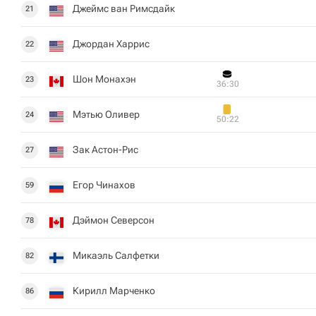
Джеймс ван Римсдайк
21
Джордан Харрис
22
Шон Монахэн
23
36:30
Мэтью Оливер
24
50:22
Зак Астон-Рис
27
Егор Чинахов
59
Дэймон Северсон
78
Микаэль Салфетки
82
Кирилл Марченко
86