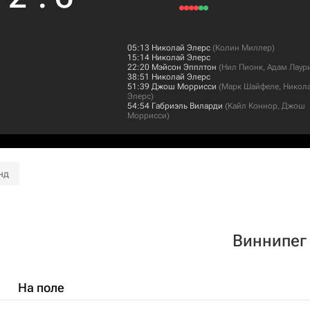
05:13
Николай Элерс
(
Колин Миллер
)
15:14
Николай Элерс
22:20
Мэйсон Эпплтон
(
Нил Пионк
,
Адам Лаур
38:51
Николай Элерс
51:39
Джош Моррисси
(
Марк Шайфеле
,
Никол
Элерс
)
54:54
Габриэль Виларди
(
Кайл Коннор
,
Джош
Моррисси
)
нд
Виннипег
На поле