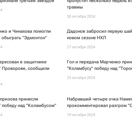
ризнали третьей звездой
пропустит несколько недель и
травмы
24
30 октября 2024
нко и Чинахова помогли
Дадонов забросил первую шай
 обыграть "Эдмонтон"
новом сезоне НХЛ
24
27 октября 2024
ересован в защитнике
Гол и передача Марченко при
" Проворове, сообщили
"Коламбусу" победу над "Торо
23 октября 2024
24
апризова принесли
Набравший четыре очка Наме
 победу над "Коламбусом"
прокомментировал разгром "С
24
19 октября 2024