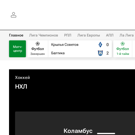
Главное
Лига Чемпионов
РПЛ
Лига Европы
АПЛ
Ла Лига
0
Крылья Советов
Матч-
Футбол
Футбол
центр
2
Балтика
Завершен
1-й тайм
Хоккей
НХЛ
Коламбус