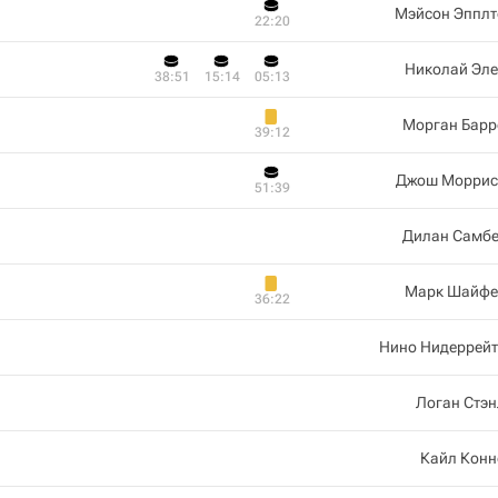
Мэйсон Эпплт
22:20
Николай Эле
38:51
15:14
05:13
Морган Барр
39:12
Джош Моррис
51:39
Дилан Самбе
Марк Шайфе
36:22
Нино Нидеррейт
Логан Стэ
Кайл Конн