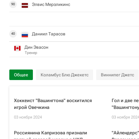
Элвис Мерзликинс
90
Даниил Тарасов
40
Дин Эвасон
Тренер
Общее
Коламбус Блю Джекетс
Виннипег Джетс
Хоккеист "Вашингтона" восхитился
Гол и две п
игрой Овечкина
"Вашингтону
03 ноября 2024
03 ноября 202
Россиянина Капризова признали
"Айлендерс"