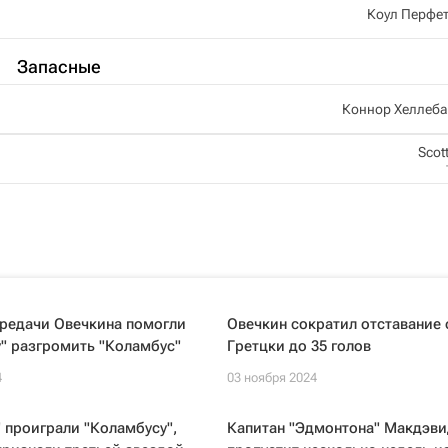
Коул Перфе
Запасные
Коннор Хеллеба
Scott
ередачи Овечкина помогли
Овечкин сократил отставание 
" разгромить "Коламбус"
Гретцки до 35 голов
4
03 ноября 2024
 проиграли "Коламбусу",
Капитан "Эдмонтона" Макдэви