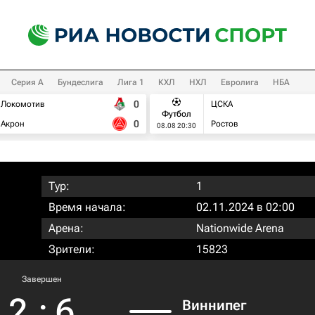
Серия А
Бундеслига
Лига 1
КХЛ
НХЛ
Евролига
НБА
0
Локомотив
ЦСКА
Футбол
0
Акрон
Ростов
08.08 20:30
Тур:
1
Время начала:
02.11.2024 в 02:00
Арена:
Nationwide Arena
Зрители:
15823
Завершен
2
:
6
Виннипег