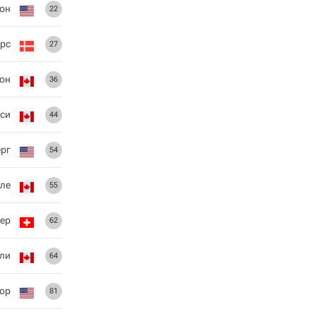
он
22
рс
27
он
36
си
44
рг
54
ле
55
ер
62
нли
64
ор
81