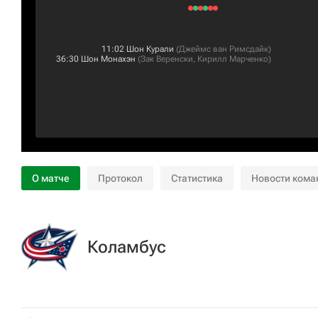
11:02
Шон Курали
(
Джеймс ван Римсдайк
)
36:30
Шон Монахэн
(
Зак Веренски
,
Кирилл Марченко
)
О матче
Протокол
Статистика
Новости кома
Коламбус