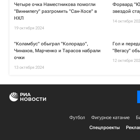
Четыре очка Наместникова помогли
Форвард "Ю
"Виннипегу" разгромить "Сан-Хосе" в
звездой ста
НХЛ
14 октября 20
19 октября 2024
"Коламбус" обыграл "Колорадо",
Гол и перед
Чинахов, Марченко и Тарасов набрали
"Вегасу" об
очки
12 октября 20
13 октября 2024
Футбол
Фигурное катание
Б
Спецпроекты
Рекла