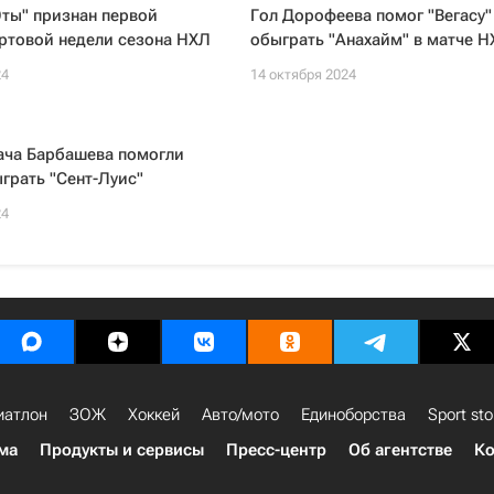
ты" признан первой
Гол Дорофеева помог "Вегасу"
ртовой недели сезона НХЛ
обыграть "Анахайм" в матче Н
24
14 октября 2024
ача Барбашева помогли
ыграть "Сент-Луис"
24
иатлон
ЗОЖ
Хоккей
Авто/мото
Единоборства
Sport sto
ма
Продукты и сервисы
Пресс-центр
Об агентстве
Ко