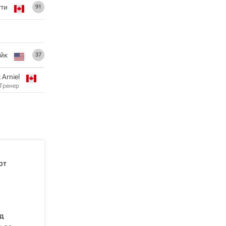
тти
91
йк
37
 Arniel
Тренер
от
д