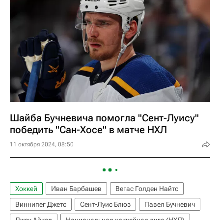
Шайба Бучневича помогла "Сент-Луису"
победить "Сан-Хосе" в матче НХЛ
11 октября 2024, 08:50
Хоккей
Иван Барбашев
Вегас Голден Найтс
Виннипег Джетс
Сент-Луис Блюз
Павел Бучневич