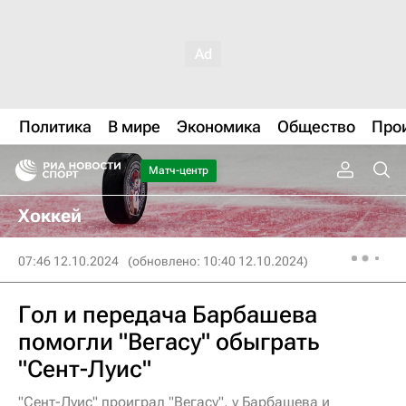
Политика
В мире
Экономика
Общество
Про
Матч-центр
Хоккей
07:46 12.10.2024
(обновлено: 10:40 12.10.2024)
Гол и передача Барбашева
помогли "Вегасу" обыграть
"Сент-Луис"
"Сент-Луис" проиграл "Вегасу", у Барбашева и