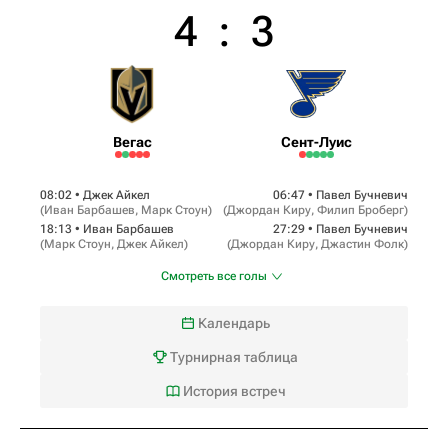
4
:
3
Вегас
Сент-Луис
08:02 •
Джек Айкел
06:47 •
Павел Бучневич
(
Иван Барбашев
,
Марк Стоун
)
(
Джордан Киру
,
Филип Броберг
)
18:13 •
Иван Барбашев
27:29 •
Павел Бучневич
(
Марк Стоун
,
Джек Айкел
)
(
Джордан Киру
,
Джастин Фолк
)
Смотреть все голы
Календарь
Турнирная таблица
История встреч