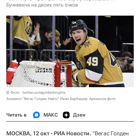
Бучневича на двоих пять очков
© Фото : twitter.com/goldenknights
Хоккеист "Вегас Голден Найтс" Иван Барбашев. Архивное фото
Читать в
МАКС
Дзен
МОСКВА, 12 окт - РИА Новости.
"Вегас Голден