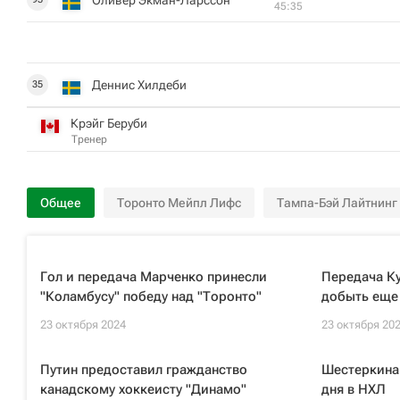
45:35
Деннис Хилдеби
35
Крэйг Беруби
Тренер
Общее
Торонто Мейпл Лифс
Тампа-Бэй Лайтнинг
Гол и передача Марченко принесли
Передача Ку
"Коламбусу" победу над "Торонто"
добыть еще 
23 октября 2024
23 октября 20
Путин предоставил гражданство
Шестеркина
канадскому хоккеисту "Динамо"
дня в НХЛ