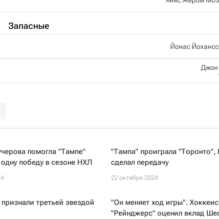
Запасные
Йонас Йохансс
Джон
черова помогла "Тампе"
"Тампа" проиграла "Торонто",
одну победу в сезоне НХЛ
сделал передачу
24
22 октября 2024
 признали третьей звездой
"Он меняет ход игры". Хоккеис
"Рейнджерс" оценил вклад Ше