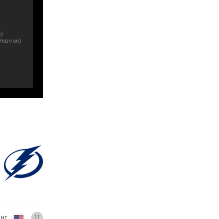
и
)
 Хедман
)
нг
11