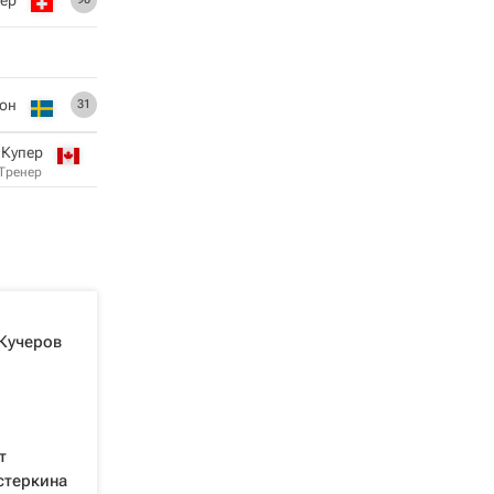
он
31
 Купер
Тренер
 Кучеров
т
стеркина