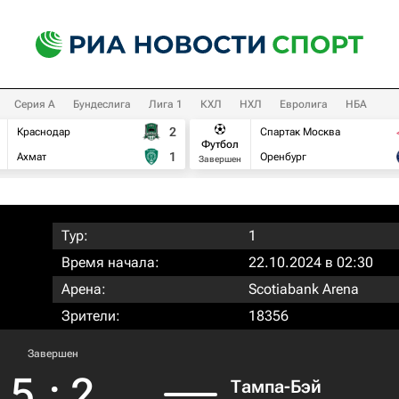
Серия А
Бундеслига
Лига 1
КХЛ
НХЛ
Евролига
НБА
2
Краснодар
Спартак Москва
Футбол
1
Ахмат
Оренбург
Завершен
Тур:
1
Время начала:
22.10.2024 в 02:30
Арена:
Scotiabank Arena
Зрители:
18356
Завершен
5
:
2
Тампа-Бэй