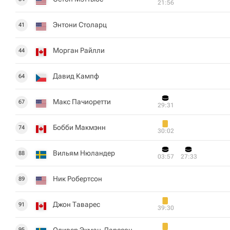
21:56
Энтони Столарц
41
Морган Райлли
44
Давид Кампф
64
Макс Пачиоретти
67
29:31
Бобби Макмэнн
74
30:02
Вильям Нюландер
88
03:57
27:33
Ник Робертсон
89
Джон Таварес
91
39:30
Оливер Экман-Ларссон
95