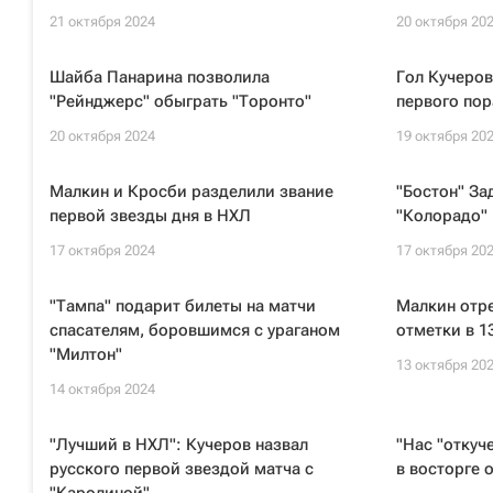
21 октября 2024
20 октября 20
Шайба Панарина позволила
Гол Кучеров
"Рейнджерс" обыграть "Торонто"
первого пор
20 октября 2024
19 октября 20
Малкин и Кросби разделили звание
"Бостон" За
первой звезды дня в НХЛ
"Колорадо" 
17 октября 2024
17 октября 20
"Тампа" подарит билеты на матчи
Малкин отр
спасателям, боровшимся с ураганом
отметки в 1
"Милтон"
13 октября 20
14 октября 2024
"Лучший в НХЛ": Кучеров назвал
"Нас "откуч
русского первой звездой матча с
в восторге 