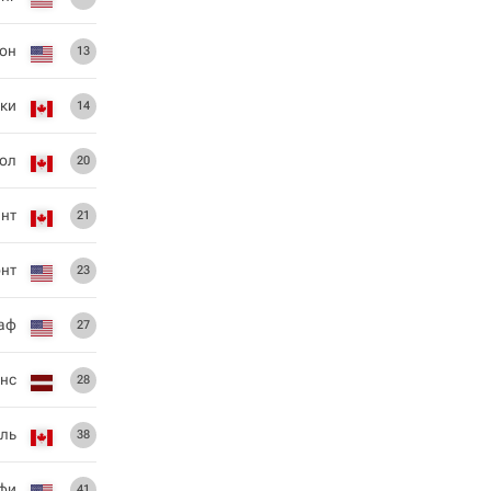
он
13
ики
14
ол
20
йнт
21
нт
23
аф
27
онс
28
ель
38
фи
41