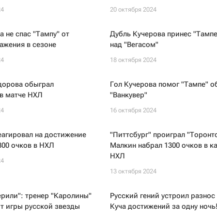
24
20 октября 2024
а не спас "Тампу" от
Дубль Кучерова принес "Тампе
ажения в сезоне
над "Вегасом"
24
18 октября 2024
дорова обыграл
Гол Кучерова помог "Тампе" о
в матче НХЛ
"Ванкувер"
24
16 октября 2024
еагировал на достижение
"Питтсбург" проиграл "Торонто
300 очков в НХЛ
Малкин набрал 1300 очков в к
НХЛ
24
13 октября 2024
ерили": тренер "Каролины"
Русский гений устроил разнос
от игры русской звезды
Куча достижений за одну ночь