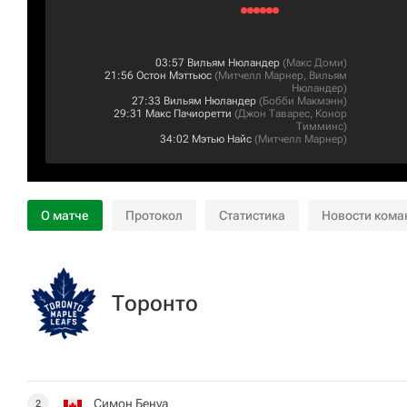
03:57
Вильям Нюландер
(
Макс Доми
)
21:56
Остон Мэттьюс
(
Митчелл Марнер
,
Вильям
Нюландер
)
27:33
Вильям Нюландер
(
Бобби Макмэнн
)
29:31
Макс Пачиоретти
(
Джон Таварес
,
Конор
Тимминс
)
34:02
Мэтью Найс
(
Митчелл Марнер
)
О матче
Протокол
Статистика
Новости кома
Торонто
Симон Бенуа
2