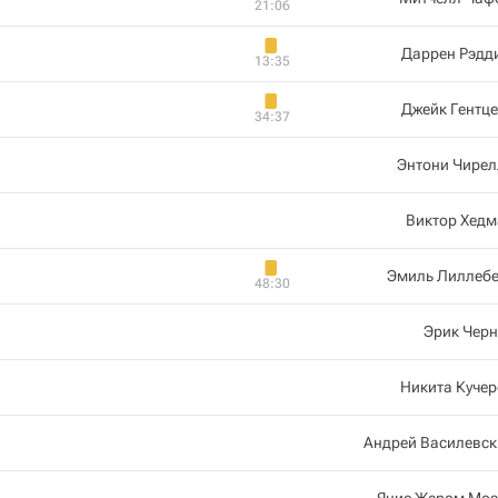
21:06
Даррен Рэдд
13:35
Джейк Гентц
34:37
Энтони Чирел
Виктор Хедм
Эмиль Лиллебе
48:30
Эрик Чер
Никита Куче
Андрей Василевск
Янис Жером Моз