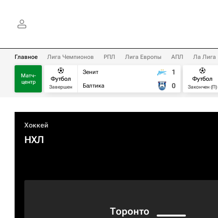
Главное
Лига Чемпионов
РПЛ
Лига Европы
АПЛ
Ла Лига
1
Зенит
Матч-
Футбол
Футбол
центр
0
Балтика
Завершен
Закончен (П)
Хоккей
НХЛ
Торонто