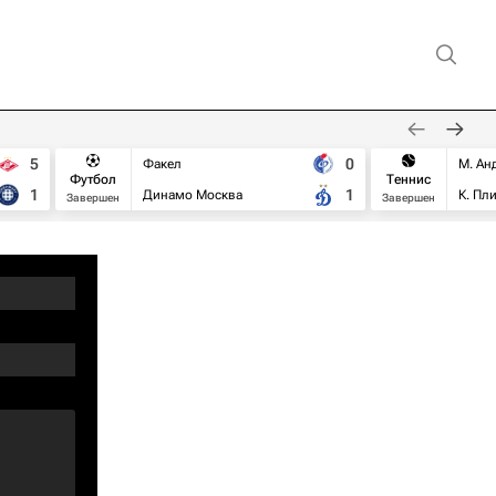
5
0
Факел
М. Ан
Футбол
Теннис
1
1
Динамо Москва
К. Пл
Завершен
Завершен