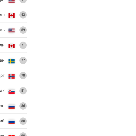
иш
43
ель
59
ли
71
ан
77
рг
78
нак
81
ров
86
ий
88
ер
90