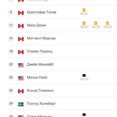
Кристофер Танев
8
56:31
Макс Доми
11
30:02
54:05
54:05
Митчелл Марнер
16
Стивен Лоренц
18
Джейк Маккейб
22
Мэтью Найс
23
34:02
Конор Тимминс
25
Понтус Холмберг
29
Остон Мэттьюс
34