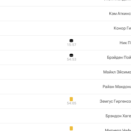
Кэм Аткинс
Конор Г
Ник П
15:57
Брэйден По
54:53
Майкл Эйсимо
Райан Макдон
Земгус Гиргенс
54:05
Брэндон Хаг
Митчелл Чаф