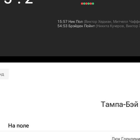
15:57
Ник Пол
(
Виктор Хедман
,
Митчелл Чафф
54:53
Брэйден Пойнт
(
Никита Кучеров
,
Виктор
нд
Тампа-Бэй
На поле
Люк Глендени