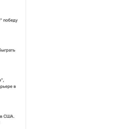
" победу
быграть
",
арьере в
 в США.
!