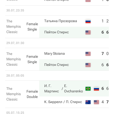
30.07, 23:35
1
2
Татьяна Прозорова
The
Female
Memphis
Single
Classic
6
6
Пейтон Стирнс
29.07, 01:30
7
0
4
Mary Stoiana
The
Female
Memphis
Single
Classic
6
6
6
Пейтон Стирнс
28.07, 05:05
И. Г.
E.
6
6
1
The
Мартинс
Ovcharenko
Female
Memphis
Double
Classic
4
7
9
К. Биррелл
П. Стирнс
05.07, 15:25