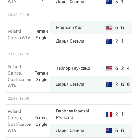
WTA
6
1
Дарья Сэвилл
26.05, 20:15
6
6
Мэдисон Киз
Roland
Female
Garros WTA
Single
2
1
Дарья Сэвилл
23.05, 12:10
Roland
6
2
4
Тейлор Таунсенд
Garros,
Female
Qualification
Single
2
6
6
Дарья Сэвилл
WTA
22.05, 13:40
Daphnee Mpetshi
Roland
2
1
Perricard
Garros,
Female
Qualification
Single
6
6
Дарья Сэвилл
WTA