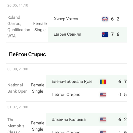
20.05, 11:10
Roland
6
2
Хизер Уотсон
Garros,
Female
Qualification
Single
7
6
Дарья Сэвилл
WTA
Пейтон Стирнс
03.08, 21:00
6
7
Елена-Габриэла Рузе
National
Female
Bank Open
Single
0
5
Пейтон Стирнс
31.07, 21:00
6
2
6
Эльвина Калиева
The
Female
Memphis
Single
Classic
1
6
3
Пейтон Стирнс