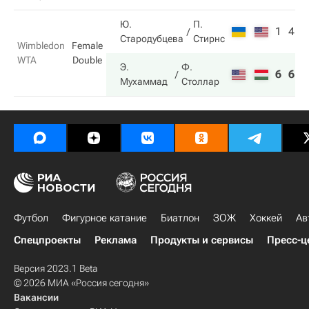
Ю.
П.
1
4
Стародубцева
Стирнс
Wimbledon
Female
WTA
Double
Э.
Ф.
6
6
Мухаммад
Столлар
Футбол
Фигурное катание
Биатлон
ЗОЖ
Хоккей
Ав
Спецпроекты
Реклама
Продукты и сервисы
Пресс-ц
Версия 2023.1 Beta
© 2026 МИА «Россия сегодня»
Вакансии