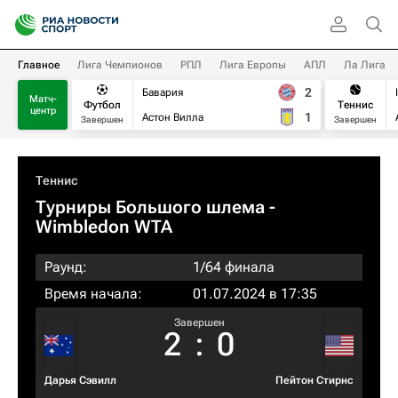
Главное
Лига Чемпионов
РПЛ
Лига Европы
АПЛ
Ла Лига
2
Бавария
Матч-
Футбол
Теннис
центр
1
Астон Вилла
Завершен
Завершен
Теннис
Турниры Большого шлема
-
Wimbledon WTA
Раунд:
1/64 финала
Время начала:
01.07.2024 в 17:35
Завершен
2
:
0
Дарья Сэвилл
Пейтон Стирнс