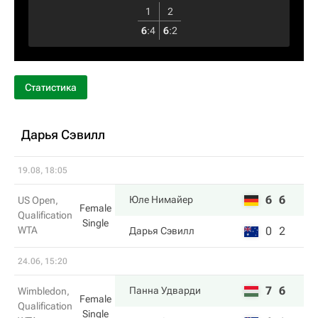
1
2
6
:
4
6
:
2
Статистика
Дарья Сэвилл
19.08, 18:05
6
6
Юле Нимайер
US Open,
Female
Qualification
Single
WTA
0
2
Дарья Сэвилл
24.06, 15:20
7
6
Панна Удварди
Wimbledon,
Female
Qualification
Single