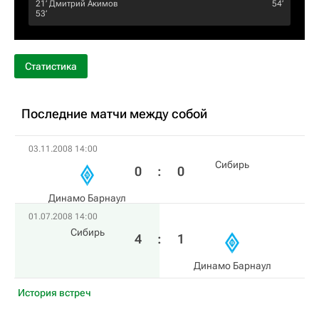
21‎’‎
Дмитрий Акимов
54‎’‎
53‎’‎
Статистика
Последние матчи между собой
03.11.2008 14:00
Сибирь
0
:
0
Динамо Барнаул
01.07.2008 14:00
Сибирь
4
:
1
Динамо Барнаул
История встреч