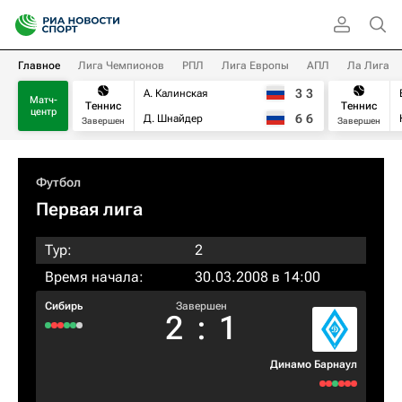
Главное
Лига Чемпионов
РПЛ
Лига Европы
АПЛ
Ла Лига
3
3
А. Калинская
Матч-
Теннис
Теннис
центр
6
6
Д. Шнайдер
Завершен
Завершен
Футбол
Первая лига
Тур:
2
Время начала:
30.03.2008 в 14:00
Сибирь
Завершен
2
:
1
Динамо Барнаул