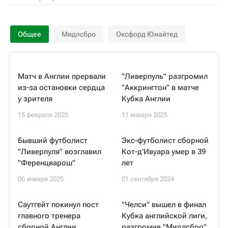
Общее
Мидлсбро
Оксфорд Юнайтед
Матч в Англии прервали
"Ливерпуль" разгромил
из-за остановки сердца
"Аккрингтон" в матче
у зрителя
Кубка Англии
15 февраля 2025
11 января 2025
Бывший футболист
Экс-футболист сборной
"Ливерпуля" возглавил
Кот-д'Ивуара умер в 39
"Ференцварош"
лет
06 января 2025
01 сентября 2024
Саутгейт покинул пост
"Челси" вышел в финал
главного тренера
Кубка английской лиги,
сборной Англии
разгромив "Мидлсбро"