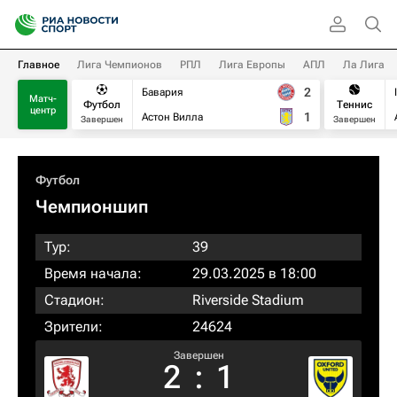
Главное
Лига Чемпионов
РПЛ
Лига Европы
АПЛ
Ла Лига
2
Бавария
Матч-
Футбол
Теннис
центр
1
Астон Вилла
Завершен
Завершен
Футбол
Чемпионшип
Тур:
39
Время начала:
29.03.2025 в 18:00
Стадион:
Riverside Stadium
Зрители:
24624
Завершен
2
:
1