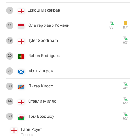
Джош Макэкран
6
Оле тер Хаар Ромени
11
83‎’‎
87‎’‎
Tyler Goodrham
19
65‎’‎
Ruben Rodrigues
20
Мэтт Ингрем
21
Питер Киосо
30
46‎’‎
Стэнли Миллс
44
65‎’‎
Том Брэдшоу
50
65‎’‎
Гари Роует
Тренер