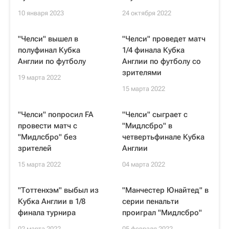
10 января 2023
24 октября 2022
"Челси" вышел в
"Челси" проведет матч
полуфинал Кубка
1/4 финала Кубка
Англии по футболу
Англии по футболу со
зрителями
19 марта 2022
15 марта 2022
"Челси" попросил FA
"Челси" сыграет с
провести матч с
"Мидлсбро" в
"Мидлсбро" без
четвертьфинале Кубка
зрителей
Англии
15 марта 2022
04 марта 2022
"Тоттенхэм" выбыл из
"Манчестер Юнайтед" в
Кубка Англии в 1/8
серии пенальти
финала турнира
проиграл "Мидлсбро"
02 марта 2022
05 февраля 2022