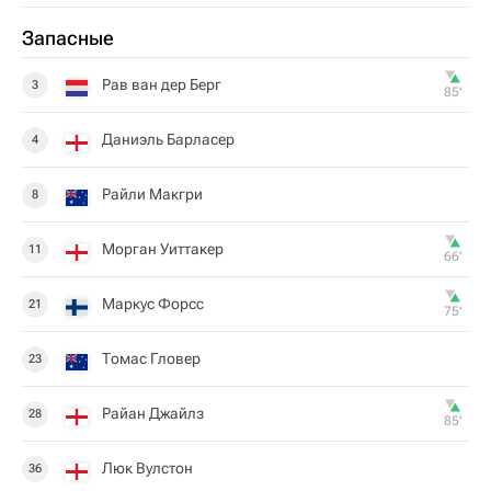
Запасные
Рав ван дер Берг
3
85‎’‎
Даниэль Барласер
4
Райли Макгри
8
Морган Уиттакер
11
66‎’‎
Маркус Форсс
21
75‎’‎
Томас Гловер
23
Райан Джайлз
28
85‎’‎
Люк Вулстон
36