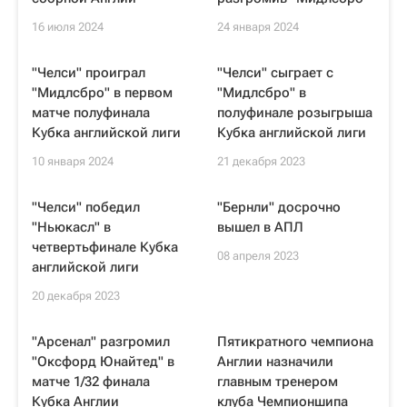
16 июля 2024
24 января 2024
"Челси" проиграл
"Челси" сыграет с
"Мидлсбро" в первом
"Мидлсбро" в
матче полуфинала
полуфинале розыгрыша
Кубка английской лиги
Кубка английской лиги
10 января 2024
21 декабря 2023
"Челси" победил
"Бернли" досрочно
"Ньюкасл" в
вышел в АПЛ
четвертьфинале Кубка
08 апреля 2023
английской лиги
20 декабря 2023
"Арсенал" разгромил
Пятикратного чемпиона
"Оксфорд Юнайтед" в
Англии назначили
матче 1/32 финала
главным тренером
Кубка Англии
клуба Чемпионшипа