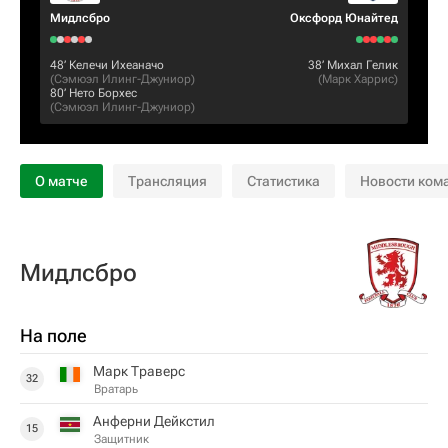
Мидлсбро
Оксфорд Юнайтед
48‎’‎
Келечи Ихеаначо
38‎’‎
Михал Гелик
(
Сэмюэл Илинг-Джуниор
)
(
Марк Харрис
)
80‎’‎
Нето Борхес
(
Сэмюэл Илинг-Джуниор
)
О матче
Трансляция
Статистика
Новости ком
Мидлсбро
На поле
Марк Траверс
32
Вратарь
Анферни Дейкстил
15
Защитник