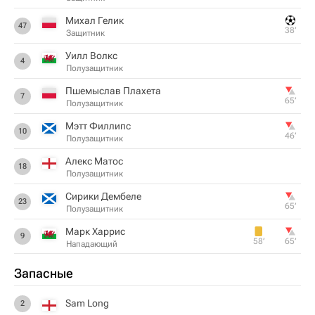
Михал Гелик
47
38‎’‎
Защитник
Уилл Волкс
4
Полузащитник
Пшемыслав Плахета
7
65‎’‎
Полузащитник
Мэтт Филлипс
10
46‎’‎
Полузащитник
Алекс Матос
18
Полузащитник
Сирики Дембеле
23
65‎’‎
Полузащитник
Марк Харрис
9
58‎’‎
65‎’‎
Нападающий
Запасные
Sam Long
2