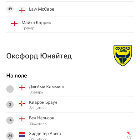
Law McCabe
49
Майкл Каррик
Тренер
Оксфорд Юнайтед
На поле
Джейми Камминг
1
Вратарь
Киарон Браун
3
Защитник
Бен Нельсон
16
Защитник
Хидде тер Авест
24
83‎’‎
Защитник