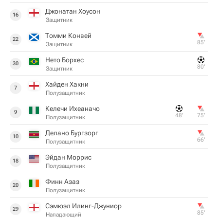
Джонатан Хоусон
16
Защитник
Томми Конвей
22
85‎’‎
Защитник
Нето Борхес
30
80‎’‎
Защитник
Хайден Хакни
7
Полузащитник
Келечи Ихеаначо
9
48‎’‎
75‎’‎
Полузащитник
Делано Бургзорг
10
66‎’‎
Полузащитник
Эйдан Моррис
18
Полузащитник
Финн Азаз
20
Полузащитник
Сэмюэл Илинг-Джуниор
29
85‎’‎
Нападающий