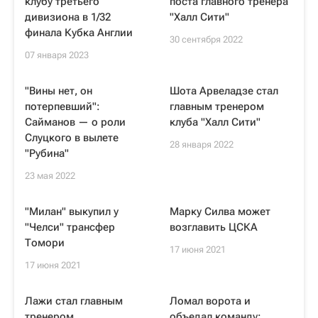
клубу третьего
поста главного тренера
дивизиона в 1/32
"Халл Сити"
финала Кубка Англии
30 сентября 2022
07 января 2023
"Вины нет, он
Шота Арвеладзе стал
потерпевший":
главным тренером
Сайманов — о роли
клуба "Халл Сити"
Слуцкого в вылете
28 января 2022
"Рубина"
23 мая 2022
"Милан" выкупил у
Марку Силва может
"Челси" трансфер
возглавить ЦСКА
Томори
17 июня 2021
17 июня 2021
Лажи стал главным
Ломал ворота и
тренером
объедал команду: