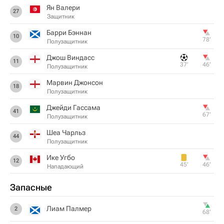
Ян Валери
27
Защитник
Барри Бэннан
10
78‎’‎
Полузащитник
Джош Виндасс
11
37‎’‎
46‎’‎
Полузащитник
Марвин Джонсон
18
Полузащитник
Джейди Гассама
41
67‎’‎
Полузащитник
Шеа Чарльз
44
Полузащитник
Ике Угбо
12
45‎’‎
46‎’‎
Нападающий
Запасные
Лиам Палмер
2
68‎’‎