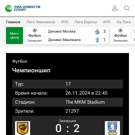
Главное
Лига Чемпионов
РПЛ
Лига Европы
АПЛ
Ла Лига
3
Динамо Москва
Матч-
Футбол
Футбол
центр
1
Динамо Махачкала
Завершен
Завершен
Футбол
Чемпионшип
Тур:
17
Время начала:
26.11.2024 в 22:45
Стадион:
The MKM Stadium
Зрители:
21297
Завершен
0
:
2