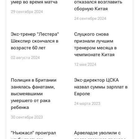
умер во время матча
отказался возглавить
сборную Китая
29 сентября 2024
24 сентября 2024
Экс-тренер "Лестера"
Слуцкого снова
Шекспир скончался в
признали лучшим
возрасте 60 лет
тренером месяца в
чемпионате Китая
02 августа 2024
12 мая 2024
Полиция в Британии
Экс-директор ЦСКА
занялась фанатами,
назвал суммы зарплат в
высмеявшими
Европе
умершего от рака
24 марта 2023
ребенка
30 сентября 2023
"Ньюкасл" проиграл
Арвеладзе уволили с