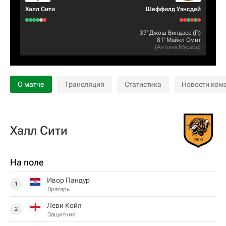
Халл Сити
Шеффилд Уэнсдей
37‎’‎
Джош Виндасс
(П)
81‎’‎
Майкл Смит
(
Антони Мусаба
)
О матче
Трансляция
Статистика
Новости ком
Халл Сити
На поле
Ивор Пандур
1
Вратарь
Леви Койл
2
Защитник