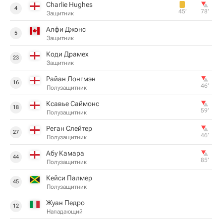
Charlie Hughes
4
45‎’‎
78‎’‎
Защитник
Алфи Джонс
5
Защитник
Коди Драмех
23
Защитник
Райан Лонгмэн
16
46‎’‎
Полузащитник
Ксавье Саймонс
18
59‎’‎
Полузащитник
Реган Слейтер
27
46‎’‎
Полузащитник
Абу Камара
44
85‎’‎
Полузащитник
Кейси Палмер
45
Полузащитник
Жуан Педро
12
Нападающий