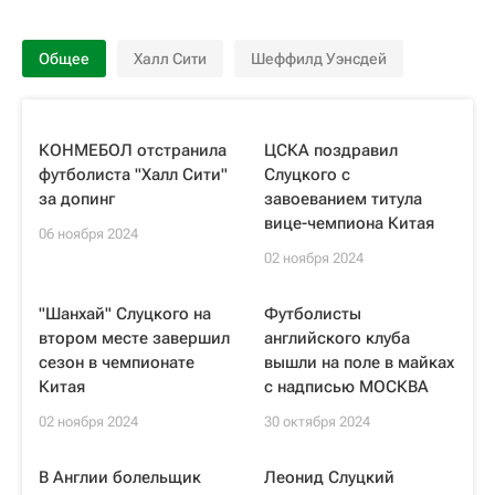
Общее
Халл Сити
Шеффилд Уэнсдей
КОНМЕБОЛ отстранила
ЦСКА поздравил
футболиста "Халл Сити"
Слуцкого с
за допинг
завоеванием титула
вице-чемпиона Китая
06 ноября 2024
02 ноября 2024
"Шанхай" Слуцкого на
Футболисты
втором месте завершил
английского клуба
сезон в чемпионате
вышли на поле в майках
Китая
с надписью МОСКВА
02 ноября 2024
30 октября 2024
В Англии болельщик
Леонид Слуцкий