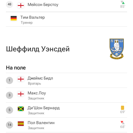
Мейсон Берстоу
48
85‎’‎
Тим Вальтер
Тренер
Шеффилд Уэнсдей
На поле
Джеймс Бидл
1
Вратарь
Макс Лоу
3
Защитник
Ди'Шон Бернард
5
69‎’‎
Защитник
Пол Валентин
14
68‎’‎
Защитник