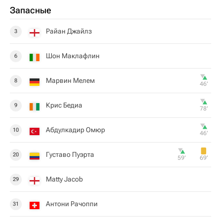
Запасные
Райан Джайлз
3
Шон Маклафлин
6
Марвин Мелем
8
46‎’‎
Крис Бедиа
9
78‎’‎
Абдулкадир Омюр
10
46‎’‎
Густаво Пуэрта
20
59‎’‎
69‎’‎
Matty Jacob
29
Антони Рачоппи
31