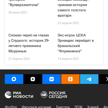
"Вулверхэмптона"
чумовая история
самого толстого
09 июня 2021
вратаря
22 апреля 2021
Сломал череп на глазах
Экс-игрок ЦСКА
у Слуцкого: история 29-
Эрнандес перейдет в
летнего преемника
бразильский
Моуринью
"Флуминенсе"
21 апреля 2021
14 апреля 2021
Футбол
Фигурное катание
Биатлон
ЗОЖ
Хоккей
Ав