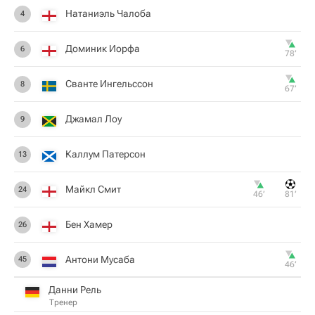
Натаниэль Чалоба
4
Доминик Иорфа
6
78‎’‎
Сванте Ингельссон
8
67‎’‎
Джамал Лоу
9
Каллум Патерсон
13
Майкл Смит
24
46‎’‎
81‎’‎
Бен Хамер
26
Антони Мусаба
45
46‎’‎
Данни Рель
Тренер