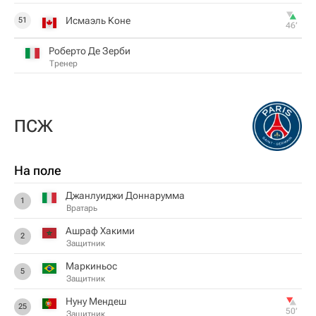
Исмаэль Коне
51
46‎’‎
Роберто Де Зерби
Тренер
ПСЖ
На поле
Джанлуиджи Доннарумма
1
Вратарь
Ашраф Хакими
2
Защитник
Маркиньос
5
Защитник
Нуну Мендеш
25
50‎’‎
Защитник