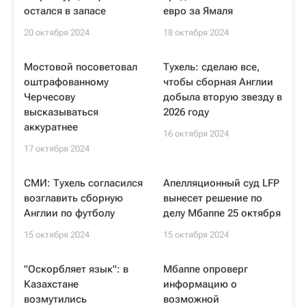
остался в запасе
евро за Ямаля
20 октября 2024
18 октября 2024
Мостовой посоветовал
Тухель: сделаю все,
оштрафованному
чтобы сборная Англии
Черчесову
добыла вторую звезду в
высказываться
2026 году
аккуратнее
16 октября 2024
17 октября 2024
СМИ: Тухель согласился
Апелляционный суд LFP
возглавить сборную
вынесет решение по
Англии по футболу
делу Мбаппе 25 октября
15 октября 2024
15 октября 2024
"Оскорбляет язык": в
Мбаппе опроверг
Казахстане
информацию о
возмутились
возможной