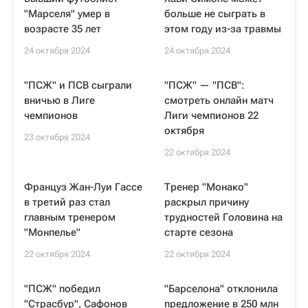
"Марселя" умер в
больше не сыграть в
возрасте 35 лет
этом году из-за травмы
24 октября 2024
24 октября 2024
"ПСЖ" и ПСВ сыграли
"ПСЖ" — "ПСВ":
вничью в Лиге
смотреть онлайн матч
чемпионов
Лиги чемпионов 22
октября
23 октября 2024
22 октября 2024
Француз Жан-Луи Гассе
Тренер "Монако"
в третий раз стал
раскрыл причину
главным тренером
трудностей Головина на
"Монпелье"
старте сезона
22 октября 2024
22 октября 2024
"ПСЖ" победил
"Барселона" отклонила
"Страсбур", Сафонов
предложение в 250 млн