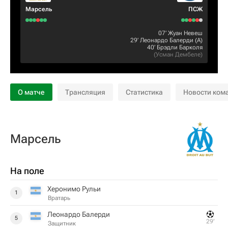
Марсель
ПСЖ
07‎’‎
Жуан Невеш
29‎’‎
Леонардо Балерди
(А)
40‎’‎
Брэдли Барколя
(
Усман Дембеле
)
О матче
Трансляция
Статистика
Новости ком
Марсель
На поле
Херонимо Рульи
1
Вратарь
Леонардо Балерди
5
29‎’‎
Защитник