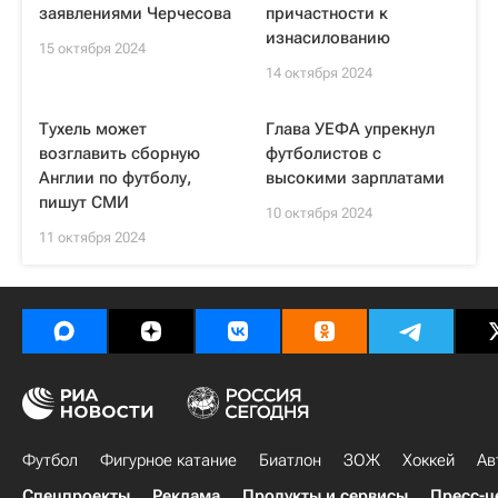
заявлениями Черчесова
причастности к
изнасилованию
15 октября 2024
14 октября 2024
Тухель может
Глава УЕФА упрекнул
возглавить сборную
футболистов с
Англии по футболу,
высокими зарплатами
пишут СМИ
10 октября 2024
11 октября 2024
Футбол
Фигурное катание
Биатлон
ЗОЖ
Хоккей
Ав
Спецпроекты
Реклама
Продукты и сервисы
Пресс-ц