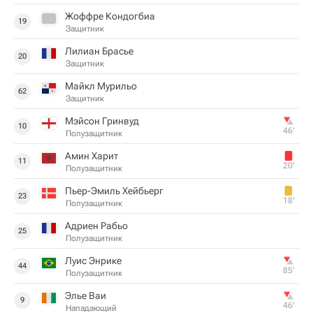
Жоффре Кондогбиа
19
Защитник
Лилиан Брасье
20
Защитник
Майкл Мурильо
62
Защитник
Мэйсон Гринвуд
10
46‎’‎
Полузащитник
Амин Харит
11
20‎’‎
Полузащитник
Пьер-Эмиль Хейбьерг
23
18‎’‎
Полузащитник
Адриен Рабьо
25
Полузащитник
Луис Энрике
44
85‎’‎
Полузащитник
Элье Ваи
9
46‎’‎
Нападающий