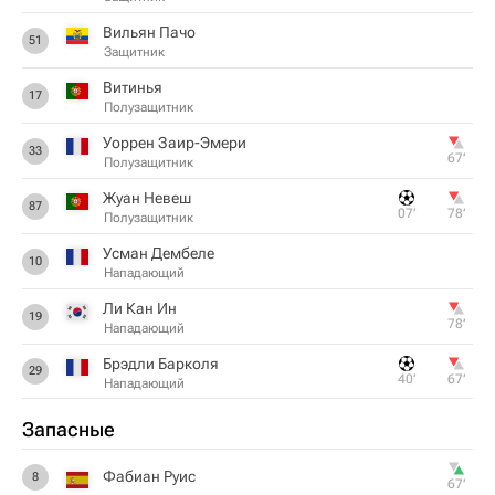
Вильян Пачо
51
Защитник
Витинья
17
Полузащитник
Уоррен Заир-Эмери
33
67‎’‎
Полузащитник
Жуан Невеш
87
07‎’‎
78‎’‎
Полузащитник
Усман Дембеле
10
Нападающий
Ли Кан Ин
19
78‎’‎
Нападающий
Брэдли Барколя
29
40‎’‎
67‎’‎
Нападающий
Запасные
Фабиан Руис
8
67‎’‎