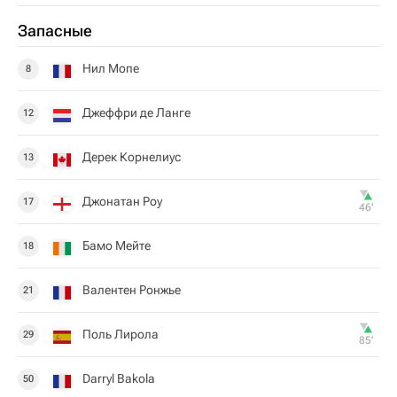
Запасные
Нил Мопе
8
Джеффри де Ланге
12
Дерек Корнелиус
13
Джонатан Роу
17
46‎’‎
Бамо Мейте
18
Валентен Ронжье
21
Поль Лирола
29
85‎’‎
Darryl Bakola
50