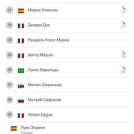
Марко Асенсио
11
78‎’‎
Дезире Дуэ
14
67‎’‎
Рандаль Коло-Муани
23
Senny Mayulu
24
78‎’‎
Лукас Беральдо
35
50‎’‎
Милан Шкриньяр
37
Матвей Сафонов
39
Yoram Zague
42
Луис Энрике
Тренер