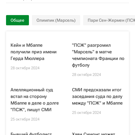
Общее
Олимпик (Марсель)
Пари Сен-Жермен (ПС
Кейн и Мбаппе
"ПСЖ" разгромил
получили приз имени
"Марсель" в матче
Герда Мюллера
чемпионата Франции по
футболу
28 октября 2024
28 октября 2024
Апелляционный суд
СМИ предсказали итог
встал на сторону
заседания суда по делу
Мбаппе в деле о долге
между "ПСЖ" и Мбаппе
"ПСЖ", пишут СМИ
25 октября 2024
25 октября 2024
Бывший футболист
Хави Симонс может