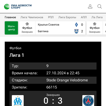
Главное
Лига Чемпионов
РПЛ
Лига Европы
АПЛ
Ла Лига
0
Крылья Советов
Матч-
Футбол
Футбол
центр
2
Балтика
Завершен
Завершен
Футбол
Лига 1
Тур:
9
Время начала:
27.10.2024 в 22:45
Стадион:
Stade Orange Velodrome
Зрители:
66115
Завершен
0
:
3