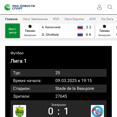
Главное
Лига Чемпионов
РПЛ
Лига Европы
АПЛ
Ла Лига
3
3
А. Калинская
Матч-
Теннис
Теннис
центр
6
6
Д. Шнайдер
Завершен
Завершен
Футбол
Лига 1
Тур:
25
Время начала:
09.03.2025 в 19:15
Стадион:
Stade de la Beaujoire
Зрители:
27645
Завершен
0
:
1