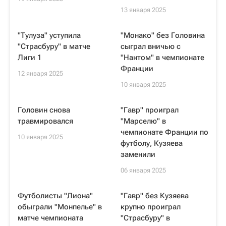
13 января 2025
"Тулуза" уступила
"Монако" без Головина
"Страсбуру" в матче
сыграл вничью с
Лиги 1
"Нантом" в чемпионате
Франции
12 января 2025
10 января 2025
Головин снова
"Гавр" проиграл
травмировался
"Марселю" в
чемпионате Франции по
10 января 2025
футболу, Кузяева
заменили
06 января 2025
Футболисты "Лиона"
"Гавр" без Кузяева
обыграли "Монпелье" в
крупно проиграл
матче чемпионата
"Страсбуру" в