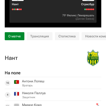
Нант
Страсбур
79‎’‎
Феликс Лемарешаль
(
Дилан Баква
)
О матче
Трансляция
Статистика
Новости ком
Нант
На поле
Антони Лопеш
16
Вратарь
Николя Паллуа
4
Защитник
Маркус Коко