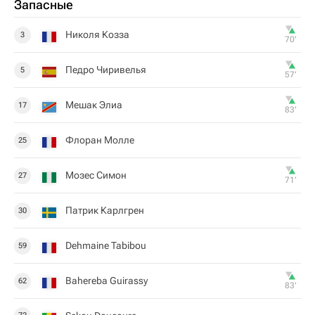
Запасные
Николя Козза
3
70‎’‎
Педро Чиривелья
5
57‎’‎
Мешак Элиа
17
83‎’‎
Флоран Молле
25
Мозес Симон
27
71‎’‎
Патрик Карлгрен
30
Dehmaine Tabibou
59
Bahereba Guirassy
62
83‎’‎