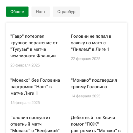
Общее
Нант
Страсбур
"Гавр" потерпел
Головин не попал в
крупное поражение от
заявку на матч с
"Тулузы" в матче
"Лиллем" в Лиге 1
чемпионата Франции
22 февраля 2025
23 февраля 2025
"Монако" без Головина
"Монако" подтвердил
разгромил "Нант" в
травму Головина
матче Лиги 1
14 февраля 2025
15 февраля 2025
Головин пропустит
Дебютный гол Хвичи
ответный матч
помог "ПСЖ"
"Монако" с "Бенфикой"
разгромить "Монако" в