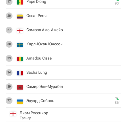
Pape Diong
17
90‎’‎
Oscar Perea
20
Сэмюэл Амо-Амейо
27
Карл-Юхан Юнссон
30
Amadou Cisse
33
Sacha Lung
34
Самир Эль-Мурабет
39
Эдуард Соболь
77
86‎’‎
Лиам Росениор
Тренер