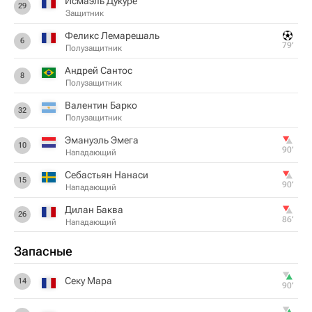
Исмаэль Дукуре
29
Защитник
Феликс Лемарешаль
6
79‎’‎
Полузащитник
Андрей Сантос
8
Полузащитник
Валентин Барко
32
Полузащитник
Эмануэль Эмега
10
90‎’‎
Нападающий
Себастьян Нанаси
15
90‎’‎
Нападающий
Дилан Баква
26
86‎’‎
Нападающий
Запасные
Секу Мара
14
90‎’‎