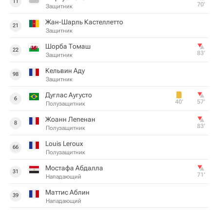
11
70‎’‎
Защитник
Жан-Шарль Кастеллетто
21
Защитник
Шорба Томаш
22
83‎’‎
Защитник
Кельвин Аду
98
Защитник
Дуглас Аугусто
6
40‎’‎
57‎’‎
Полузащитник
Жоанн Лепенан
8
83‎’‎
Полузащитник
Louis Leroux
66
Полузащитник
Мостафа Абдалла
31
71‎’‎
Нападающий
Маттис Аблин
39
Нападающий