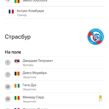
Sekou Doucoure
72
Антуан Комбуаре
Тренер
Страсбур
На поле
Джордже Петрович
1
Вратарь
Диегу Морейра
7
Защитник
Гела Дуэ
22
Защитник
Мамаду Сарр
23
07‎’‎
Защитник