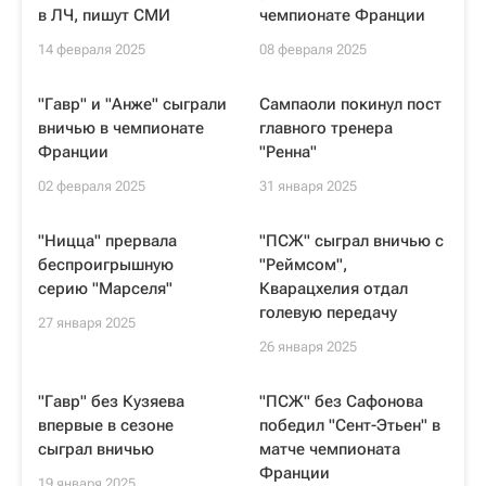
в ЛЧ, пишут СМИ
чемпионате Франции
14 февраля 2025
08 февраля 2025
"Гавр" и "Анже" сыграли
Сампаоли покинул пост
вничью в чемпионате
главного тренера
Франции
"Ренна"
02 февраля 2025
31 января 2025
"Ницца" прервала
"ПСЖ" сыграл вничью с
беспроигрышную
"Реймсом",
серию "Марселя"
Кварацхелия отдал
голевую передачу
27 января 2025
26 января 2025
"Гавр" без Кузяева
"ПСЖ" без Сафонова
впервые в сезоне
победил "Сент-Этьен" в
сыграл вничью
матче чемпионата
Франции
19 января 2025