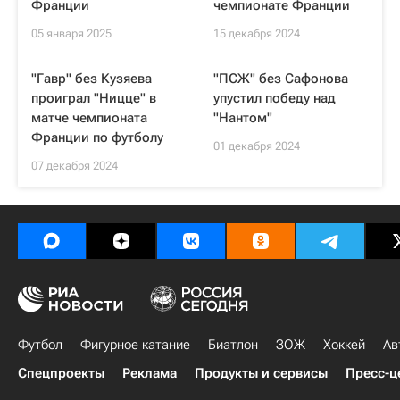
Франции
чемпионате Франции
05 января 2025
15 декабря 2024
"Гавр" без Кузяева
"ПСЖ" без Сафонова
проиграл "Ницце" в
упустил победу над
матче чемпионата
"Нантом"
Франции по футболу
01 декабря 2024
07 декабря 2024
Футбол
Фигурное катание
Биатлон
ЗОЖ
Хоккей
Ав
Спецпроекты
Реклама
Продукты и сервисы
Пресс-ц