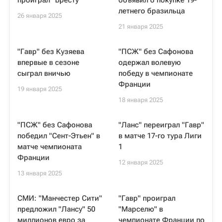
проиграл "Бресту"
объявил о покупке 19-
летнего бразильца
26 января 2025
21 января 2025
"Гавр" без Кузяева
"ПСЖ" без Сафонова
впервые в сезоне
одержал волевую
сыграл вничью
победу в чемпионате
Франции
19 января 2025
18 января 2025
"ПСЖ" без Сафонова
"Ланс" переиграл "Гавр"
победил "Сент-Этьен" в
в матче 17-го тура Лиги
матче чемпионата
1
Франции
12 января 2025
13 января 2025
СМИ: "Манчестер Сити"
"Гавр" проиграл
предложил "Лансу" 50
"Марселю" в
миллионов евро за
чемпионате Франции по