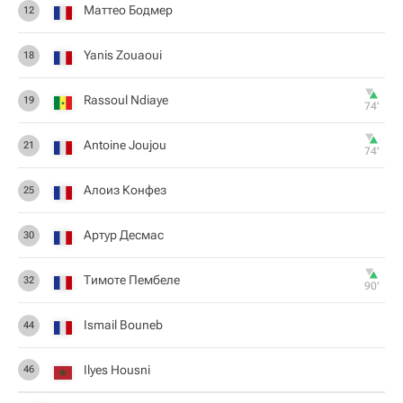
Маттео Бодмер
12
Yanis Zouaoui
18
Rassoul Ndiaye
19
74‎’‎
Antoine Joujou
21
74‎’‎
Алоиз Конфез
25
Артур Десмас
30
Тимоте Пембеле
32
90‎’‎
Ismail Bouneb
44
Ilyes Housni
46