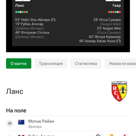
Ланс
Гавр
03‎’‎
Нейл Эль-Айнауи
(П)
28‎’‎
Исса Сумаре
19‎’‎
Рубен Агилар
(
Андре Айю
)
(
Дейвер Мачадо
)
33‎’‎
Андре Айю
48‎’‎
Флориан Сотока
(
Исса Сумаре
)
(
Дейвер Мачадо
)
62‎’‎
Жозуэ Казимир
90‎’‎
Ахмед Хасан Кока
(П)
О матче
Трансляция
Статистика
Новости ком
Ланс
На поле
Мэтью Райан
30
Вратарь