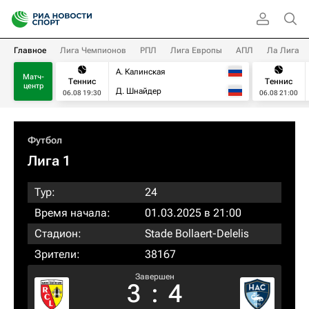
Главное
Лига Чемпионов
РПЛ
Лига Европы
АПЛ
Ла Лига
А. Калинская
Матч-
Теннис
Теннис
центр
Д. Шнайдер
06.08 19:30
06.08 21:00
Футбол
Лига 1
Тур:
24
Время начала:
01.03.2025 в 21:00
Стадион:
Stade Bollaert-Delelis
Зрители:
38167
Завершен
3
:
4