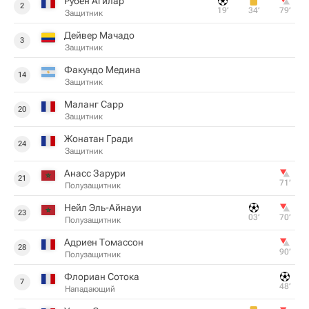
Рубен Агилар
2
19‎’‎
34‎’‎
79‎’‎
Защитник
Дейвер Мачадо
3
Защитник
Факундо Медина
14
Защитник
Маланг Сарр
20
Защитник
Жонатан Гради
24
Защитник
Анасс Зарури
21
71‎’‎
Полузащитник
Нейл Эль-Айнауи
23
03‎’‎
70‎’‎
Полузащитник
Адриен Томассон
28
90‎’‎
Полузащитник
Флориан Сотока
7
48‎’‎
Нападающий