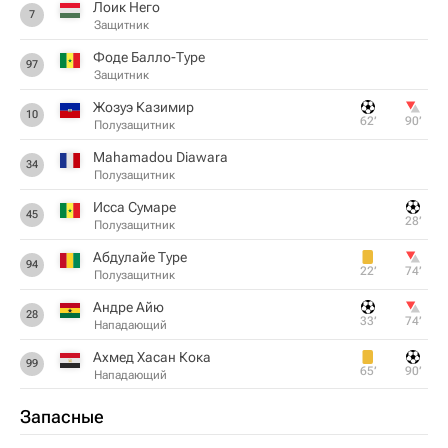
Лоик Него
7
Защитник
Фоде Балло-Туре
97
Защитник
Жозуэ Казимир
10
62‎’‎
90‎’‎
Полузащитник
Mahamadou Diawara
34
Полузащитник
Исса Сумаре
45
28‎’‎
Полузащитник
Абдулайе Туре
94
22‎’‎
74‎’‎
Полузащитник
Андре Айю
28
33‎’‎
74‎’‎
Нападающий
Ахмед Хасан Кока
99
65‎’‎
90‎’‎
Нападающий
Запасные