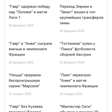
"Гавр" одержал победу
Переход Энрике в
над "Лиллем" в матче
"Зенит" вошел в топ
Лиги 1
крупнейших трансферов
зимы
08 февраля 2025
05 февраля 2025
"Гавр" и "Анже" сыграли
"Тоттенхэм" купил у
вничью в чемпионате
"Ланса" футболиста
Франции
сборной Австрии
02 февраля 2025
02 февраля 2025
"Ницца" прервала
"Ланс" переиграл
беспроигрышную
"Анже" в матче
серию "Марселя"
чемпионата Франции
27 января 2025
26 января 2025
"Гавр" без Кузяева
"Манчестер Сити"