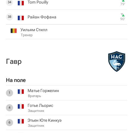
Tom Pouilly
34
79‎’‎
Райан Фофана
38
90‎’‎
Уильям Стилл
Тренер
Гавр
На поле
Матье Горжелин
1
Вратарь
Готье Льорис
4
Защитник
Этьен Юте Кинкуэ
6
Защитник