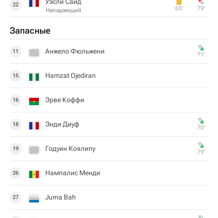
Уэсли Саид
22
65‎’‎
79‎’‎
Нападающий
Запасные
Анжело Фюльжени
11
71‎’‎
Hamzat Ojediran
15
Эрве Коффи
16
Энди Диуф
18
70‎’‎
Годуин Коялипу
19
79‎’‎
Нампалис Менди
26
Juma Bah
27