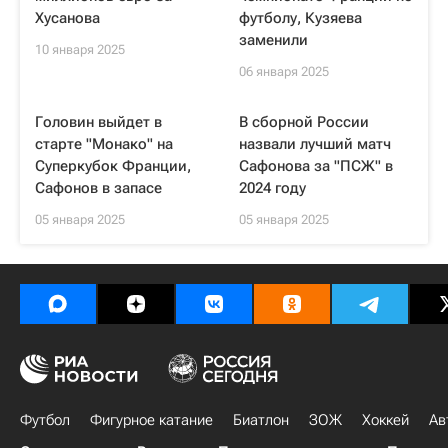
Хусанова
футболу, Кузяева
заменили
10 января 2025
06 января 2025
Головин выйдет в
В сборной России
старте "Монако" на
назвали лучший матч
Суперкубок Франции,
Сафонова за "ПСЖ" в
Сафонов в запасе
2024 году
05 января 2025
05 января 2025
Футбол
Фигурное катание
Биатлон
ЗОЖ
Хоккей
Ав