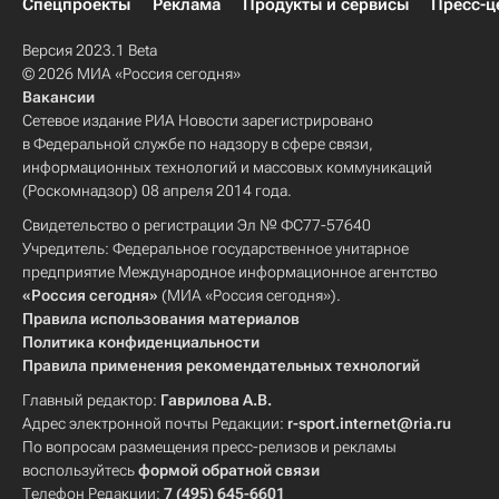
Спецпроекты
Реклама
Продукты и сервисы
Пресс-ц
Версия 2023.1 Beta
© 2026 МИА «Россия сегодня»
Вакансии
Сетевое издание РИА Новости зарегистрировано
в Федеральной службе по надзору в сфере связи,
информационных технологий и массовых коммуникаций
(Роскомнадзор) 08 апреля 2014 года.
Свидетельство о регистрации Эл № ФС77-57640
Учредитель: Федеральное государственное унитарное
предприятие Международное информационное агентство
«Россия сегодня»
(МИА «Россия сегодня»).
Правила использования материалов
Политика конфиденциальности
Правила применения рекомендательных технологий
Главный редактор:
Гаврилова А.В.
Адрес электронной почты Редакции:
r-sport.internet@ria.ru
По вопросам размещения пресс-релизов и рекламы
воспользуйтесь
формой обратной связи
Телефон Редакции:
7 (495) 645-6601