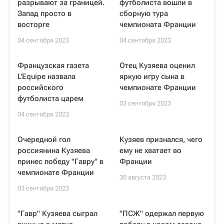
разрывают за границей.
футболиста вошли в
Запад просто в
сборную тура
восторге
чемпионата Франции
04 сентября 2023
04 сентября 2023
Французская газета
Отец Кузяева оценил
L'Equipe назвала
яркую игру сына в
российского
чемпионате Франции
футболиста царем
03 сентября 2023
04 сентября 2023
Очередной гол
Кузяев признался, чего
россиянина Кузяева
ему не хватает во
принес победу "Гавру" в
Франции
чемпионате Франции
30 августа 2023
03 сентября 2023
"Гавр" Кузяева сыграл
"ПСЖ" одержал первую