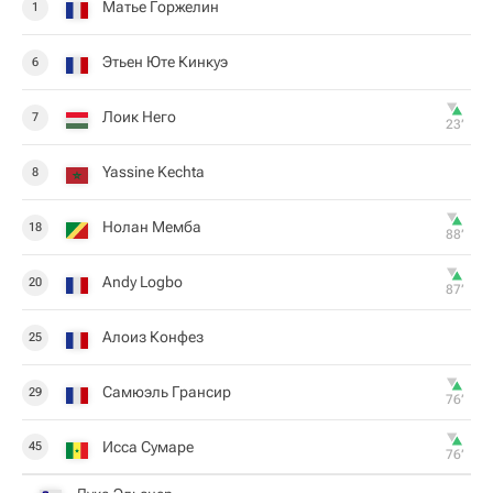
Матье Горжелин
1
Этьен Юте Кинкуэ
6
Лоик Него
7
23‎’‎
Yassine Kechta
8
Нолан Мемба
18
88‎’‎
Andy Logbo
20
87‎’‎
Алоиз Конфез
25
Самюэль Грансир
29
76‎’‎
Исса Сумаре
45
76‎’‎