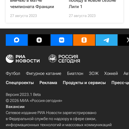
вничью в матче
победу в новом сезоне
чемпионата Франции
Лиги 1
27 августа 2023
27 августа 2023
Футбол
Фигурное катание
Биатлон
ЗОЖ
Хоккей
Ав
Спецпроекты
Реклама
Продукты и сервисы
Пресс-ц
Версия 2023.1 Beta
© 2026 МИА «Россия сегодня»
Вакансии
Сетевое издание РИА Новости зарегистрировано
в Федеральной службе по надзору в сфере связи,
информационных технологий и массовых коммуникаций