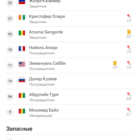
Жозуэ Казимир
23
Защитник
Кристофер Опери
27
23‎’‎
Защитник
Arouna Sangante
93
65‎’‎
Защитник
Набиль Алиуи
10
76‎’‎
Полузащитник
Эммануэль Сабби
11
29‎’‎
76‎’‎
Полузащитник
Далер Кузяев
14
Полузащитник
Абдулайе Туре
94
88‎’‎
Полузащитник
Мохамед Байо
9
87‎’‎
Нападающий
Запасные