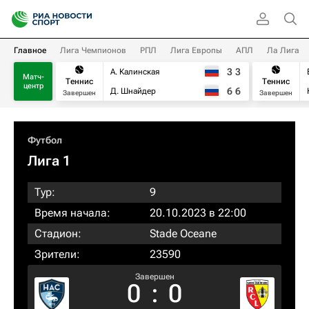
Главное
Лига Чемпионов
РПЛ
Лига Европы
АПЛ
Ла Лига
3
3
А. Калинская
Матч-
Теннис
Теннис
центр
6
6
Д. Шнайдер
Завершен
Завершен
Футбол
Лига 1
Тур:
9
Время начала:
20.10.2023 в 22:00
Стадион:
Stade Oceane
Зрители:
23590
Завершен
0
:
0