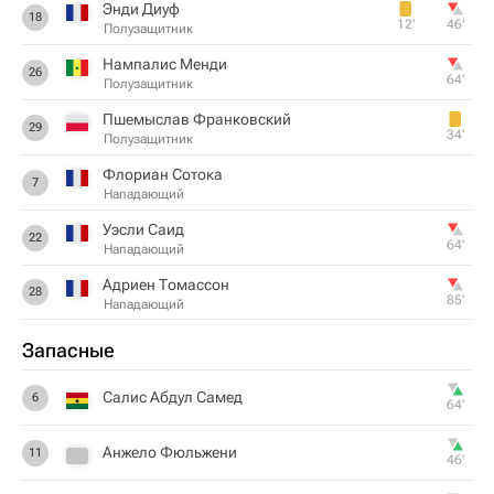
Энди Диуф
18
12‎’‎
46‎’‎
Полузащитник
Нампалис Менди
26
64‎’‎
Полузащитник
Пшемыслав Франковский
29
34‎’‎
Полузащитник
Флориан Сотока
7
Нападающий
Уэсли Саид
22
64‎’‎
Нападающий
Адриен Томассон
28
85‎’‎
Нападающий
Запасные
Салис Абдул Самед
6
64‎’‎
Анжело Фюльжени
11
46‎’‎