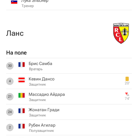
Лука Эльснер
Тренер
Ланс
На поле
Брис Самба
30
Вратарь
Кевин Дансо
4
20‎’‎
Защитник
Массадио Айдара
21
74‎’‎
Защитник
Жонатан Гради
24
Защитник
Рубен Агилар
2
Полузащитник