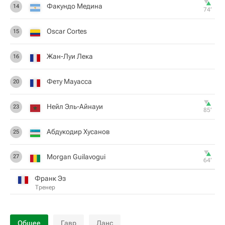
Факундо Медина
14
74‎’‎
Oscar Cortes
15
Жан-Луи Лека
16
Фету Мауасса
20
Нейл Эль-Айнауи
23
85‎’‎
Абдукодир Хусанов
25
Morgan Guilavogui
27
64‎’‎
Франк Эз
Тренер
Общее
Гавр
Ланс