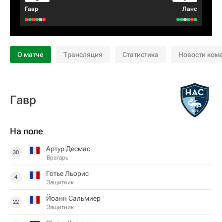
Гавр
Ланс
О матче
Трансляция
Статистика
Новости ком
Гавр
На поле
Артур Десмас
30
Вратарь
Готье Льорис
4
Защитник
Йоанн Сальмиер
22
Защитник