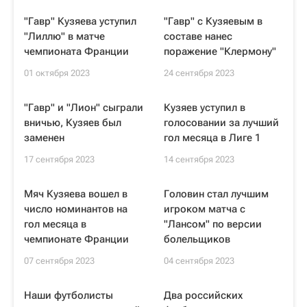
"Гавр" Кузяева уступил
"Гавр" с Кузяевым в
"Лиллю" в матче
составе нанес
чемпионата Франции
поражение "Клермону"
01 октября 2023
24 сентября 2023
"Гавр" и "Лион" сыграли
Кузяев уступил в
вничью, Кузяев был
голосовании за лучший
заменен
гол месяца в Лиге 1
17 сентября 2023
14 сентября 2023
Мяч Кузяева вошел в
Головин стал лучшим
число номинантов на
игроком матча с
гол месяца в
"Лансом" по версии
чемпионате Франции
болельщиков
07 сентября 2023
04 сентября 2023
Наши футболисты
Два российских