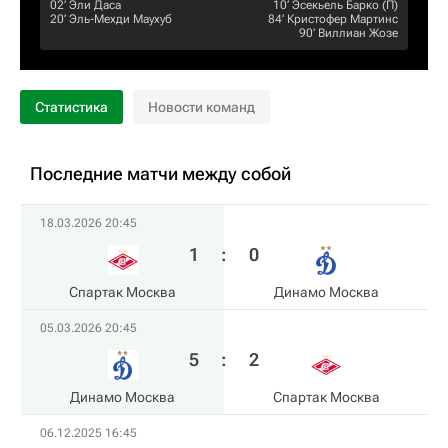
02‎’‎
Эли Даса
10‎’‎
Эсекьель Барко
(П)
20‎’‎
Эль-Мехди Маухуб
84‎’‎
Кристофер Мартинс
90‎’‎
Виллиан Жозе
Статистика
Новости команд
Последние матчи между собой
18.03.2026 20:45
1
:
0
Спартак Москва
Динамо Москва
05.03.2026 20:45
5
:
2
Динамо Москва
Спартак Москва
06.12.2025 16:45