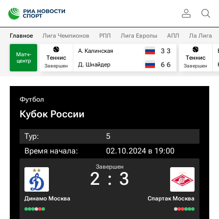
Главное
Лига Чемпионов
РПЛ
Лига Европы
АПЛ
Ла Лига
3
3
А. Калинская
Матч-
Теннис
Теннис
центр
6
6
Д. Шнайдер
Завершен
Завершен
Футбол
Кубок России
Тур:
5
Время начала:
02.10.2024 в 19:00
Завершен
2
:
3
Динамо Москва
Спартак Москва