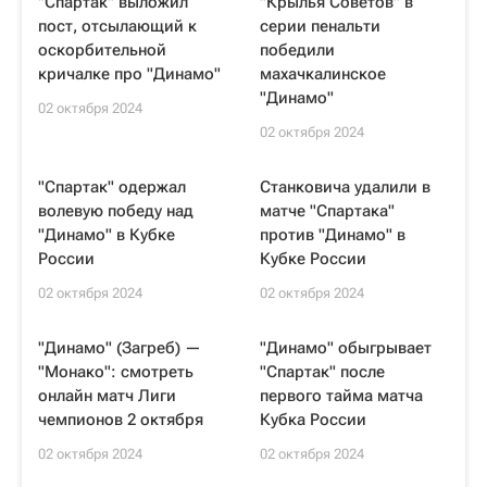
"Спартак" выложил
"Крылья Советов" в
пост, отсылающий к
серии пенальти
оскорбительной
победили
кричалке про "Динамо"
махачкалинское
"Динамо"
02 октября 2024
02 октября 2024
"Спартак" одержал
Станковича удалили в
волевую победу над
матче "Спартака"
"Динамо" в Кубке
против "Динамо" в
России
Кубке России
02 октября 2024
02 октября 2024
"Динамо" (Загреб) —
"Динамо" обыгрывает
"Монако": смотреть
"Спартак" после
онлайн матч Лиги
первого тайма матча
чемпионов 2 октября
Кубка России
02 октября 2024
02 октября 2024