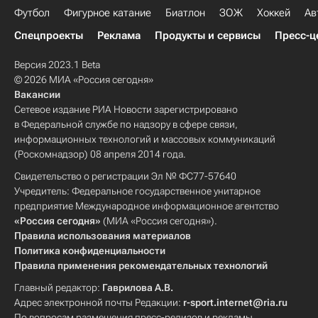
Футбол
Фигурное катание
Биатлон
ЗОЖ
Хоккей
Ав
Спецпроекты
Реклама
Продукты и сервисы
Пресс-ц
Версия 2023.1 Beta
© 2026 МИА «Россия сегодня»
Вакансии
Сетевое издание РИА Новости зарегистрировано
в Федеральной службе по надзору в сфере связи,
информационных технологий и массовых коммуникаций
(Роскомнадзор) 08 апреля 2014 года.
Свидетельство о регистрации Эл № ФС77-57640
Учредитель: Федеральное государственное унитарное
предприятие Международное информационное агентство
«Россия сегодня»
(МИА «Россия сегодня»).
Правила использования материалов
Политика конфиденциальности
Правила применения рекомендательных технологий
Главный редактор:
Гаврилова А.В.
Адрес электронной почты Редакции:
r-sport.internet@ria.ru
По вопросам размещения пресс-релизов и рекламы