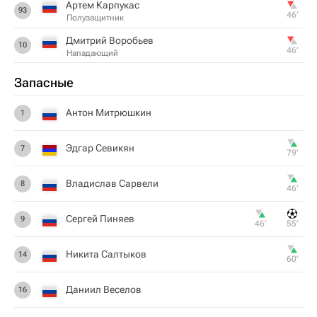
Артем Карпукас
93
46‎’‎
Полузащитник
Дмитрий Воробьев
10
46‎’‎
Нападающий
Запасные
Антон Митрюшкин
1
Эдгар Севикян
7
79‎’‎
Владислав Сарвели
8
46‎’‎
Сергей Пиняев
9
46‎’‎
55‎’‎
Никита Салтыков
14
60‎’‎
Даниил Веселов
16