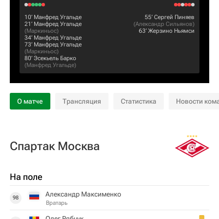
10‎’‎
Манфред Угальде
55‎’‎
Сергей Пиняев
21‎’‎
Манфред Угальде
(
Александр Сильянов
)
(
Маркиньос
)
63‎’‎
Жерзино Ньямси
34‎’‎
Манфред Угальде
73‎’‎
Манфред Угальде
(
Маркиньос
)
80‎’‎
Эсекьель Барко
(
Манфред Угальде
)
О матче
Трансляция
Статистика
Новости ком
Спартак Москва
На поле
Александр Максименко
98
Вратарь
Олег Рябчук