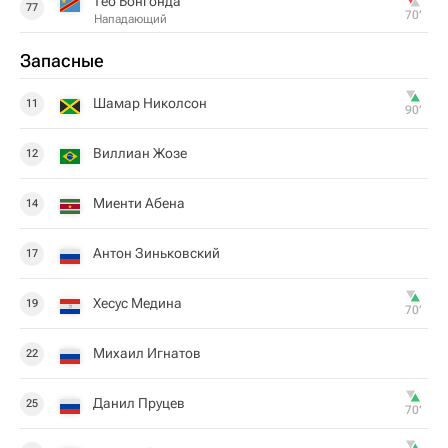
Тео Бонгонда
77
70‎’‎
Нападающий
Запасные
Шамар Николсон
11
90‎’‎
Виллиан Жозе
12
Миенти Абена
14
Антон Зиньковский
17
Хесус Медина
19
70‎’‎
Михаил Игнатов
22
Данил Пруцев
25
70‎’‎