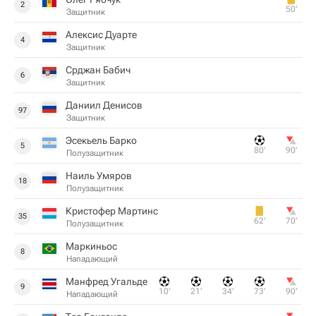
2
50‎’‎
Защитник
Алексис Дуарте
4
Защитник
Срджан Бабич
6
Защитник
Даниил Денисов
97
Защитник
Эсекьель Барко
5
80‎’‎
90‎’‎
Полузащитник
Наиль Умяров
18
Полузащитник
Кристофер Мартинс
35
62‎’‎
70‎’‎
Полузащитник
Маркиньос
8
Нападающий
Манфред Угальде
9
10‎’‎
21‎’‎
34‎’‎
73‎’‎
90‎’‎
Нападающий