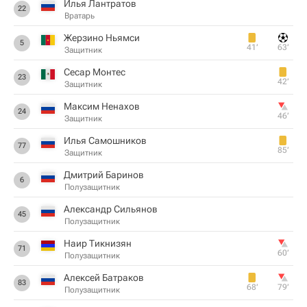
Илья Лантратов
22
Вратарь
Жерзино Ньямси
5
41‎’‎
63‎’‎
Защитник
Сесар Монтес
23
42‎’‎
Защитник
Максим Ненахов
24
46‎’‎
Защитник
Илья Самошников
77
85‎’‎
Защитник
Дмитрий Баринов
6
Полузащитник
Александр Сильянов
45
Полузащитник
Наир Тикнизян
71
60‎’‎
Полузащитник
Алексей Батраков
83
68‎’‎
79‎’‎
Полузащитник