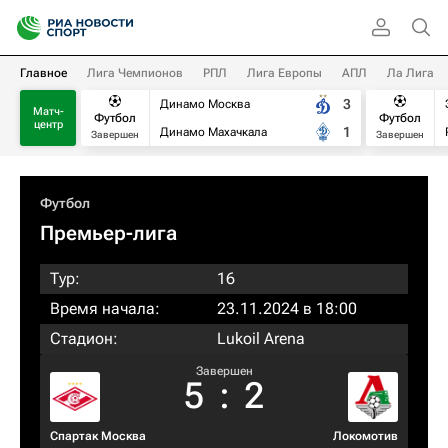
Главное
Лига Чемпионов
РПЛ
Лига Европы
АПЛ
Ла Лига
3
Динамо Москва
Матч-
Футбол
Футбол
центр
1
Динамо Махачкала
Завершен
Завершен
Футбол
Премьер-лига
Тур:
16
Время начала:
23.11.2024 в 18:00
Стадион:
Lukoil Arena
Завершен
5
:
2
Спартак Москва
Локомотив