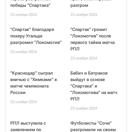
победы "Спартака"
разгром
23 ноября 2024
23 ноября 2024
"Спартак" благодаря
"Спартак" громит
покеру Угальде
"Локомотив" после
разгромил "Локомотив"
первого тайма матча
РПЛ
23 ноября 2024
23 ноября 2024
"Краснодар" сыграл
Бабич и Батраков
вничью с "Химками" в
выйдут в основе
матче чемпионата
"Спартака" и
России
"Локомотива" на матч
РПЛ
23 ноября 2024
23 ноября 2024
РПЛ выступила с
Футболисты "Сочи"
заявлением по
разгромили на своем