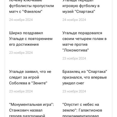
почему ключевые
Угальде передал
футболисты пропустили
игровую футболку в
матч с "Факелом"
музей "Спартака"
24 ноября 2024
24 ноября 2024
Ширко поздравил
Угальде порадовался
Угальде с повторением
своим четырем голам в
его достижения
матче против
"Локомотива"
23 ноября 2024
23 ноября 2024
Угальде заявил, что не
Бразилец из "Спартака"
следит за игрой
признался, что впервые
Соболева в "Зените"
увидел снег
23 ноября 2024
23 ноября 2024
"Монументальная игра":
"Опустит с небес на
Станкович назвал
землю": Галактионов
героев разгромной
прокомментировал