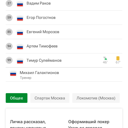
Вадим Раков
27
Егор Погостнов
59
Евгений Морозов
85
Артем Тимофеев
94
Тимур Сулейманов
99
46‎’‎
67‎’‎
Михаил Галактионов
Тренер
Общее
Спартак Москва
Локомотив (Москва)
Личка рассказал,
Оформивший покер