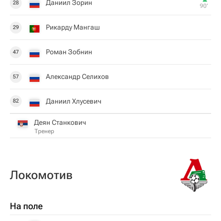
Даниил Зорин
28
90‎’‎
Рикарду Мангаш
29
Роман Зобнин
47
Александр Селихов
57
Даниил Хлусевич
82
Деян Станкович
Тренер
Локомотив
На поле