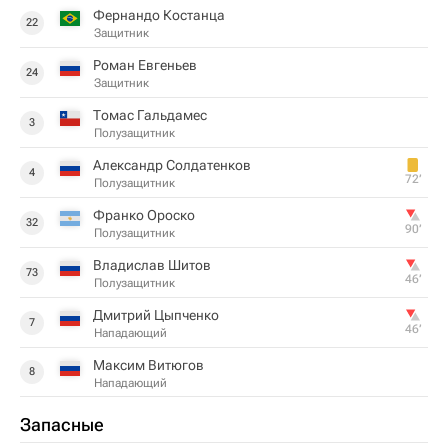
Фернандо Костанца
22
Защитник
Роман Евгеньев
24
Защитник
Томас Гальдамес
3
Полузащитник
Александр Солдатенков
4
72‎’‎
Полузащитник
Франко Ороско
32
90‎’‎
Полузащитник
Владислав Шитов
73
46‎’‎
Полузащитник
Дмитрий Цыпченко
7
46‎’‎
Нападающий
Максим Витюгов
8
Нападающий
Запасные