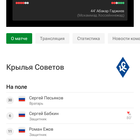
44‎’‎
Абакар Гаджиев
(
Мохаммад Хоссейннежад
)
О матче
Трансляция
Статистика
Новости ком
Крылья Советов
На поле
Сергей Песьяков
30
Вратарь
Сергей Бабкин
6
80‎’‎
Защитник
Роман Ежов
11
Защитник