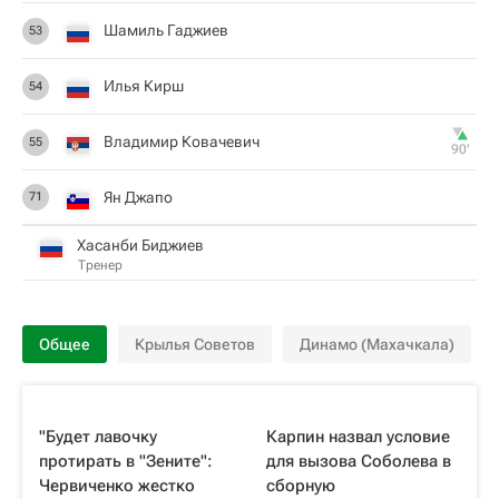
Шамиль Гаджиев
53
Илья Кирш
54
Владимир Ковачевич
55
90‎’‎
Ян Джапо
71
Хасанби Биджиев
Тренер
Общее
Крылья Советов
Динамо (Махачкала)
"Будет лавочку
Карпин назвал условие
протирать в "Зените":
для вызова Соболева в
Червиченко жестко
сборную