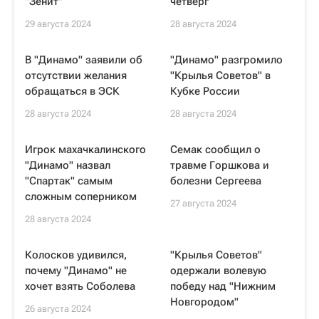
"Зенит"
четверг
29 августа 2024
28 августа 2024
В "Динамо" заявили об
"Динамо" разгромило
отсутствии желания
"Крылья Советов" в
обращаться в ЭСК
Кубке России
28 августа 2024
28 августа 2024
Игрок махачкалинского
Семак сообщил о
"Динамо" назвал
травме Горшкова и
"Спартак" самым
болезни Сергеева
сложным соперником
27 августа 2024
28 августа 2024
Колосков удивился,
"Крылья Советов"
почему "Динамо" не
одержали волевую
хочет взять Соболева
победу над "Нижним
Новгородом"
26 августа 2024