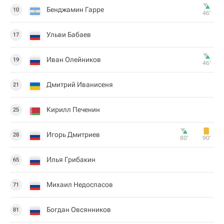
Бенджамин Гарре
10
46‎’‎
Ульви Бабаев
17
Иван Олейников
19
46‎’‎
Дмитрий Иванисеня
21
Кирилл Печенин
25
Игорь Дмитриев
28
80‎’‎
90‎’‎
Илья Грибакин
65
Михаил Недоспасов
71
Богдан Овсянников
81