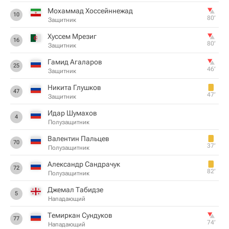
Мохаммад Хоссейннежад
10
80‎’‎
Защитник
Хуссем Мрезиг
16
80‎’‎
Защитник
Гамид Агаларов
25
46‎’‎
Защитник
Никита Глушков
47
47‎’‎
Защитник
Идар Шумахов
4
Полузащитник
Валентин Пальцев
70
37‎’‎
Полузащитник
Александр Сандрачук
72
82‎’‎
Полузащитник
Джемал Табидзе
5
Нападающий
Темиркан Сундуков
77
74‎’‎
Нападающий