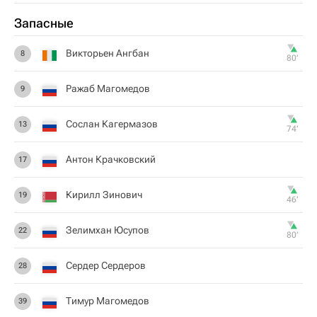
Запасные
Викторьен Ангбан
8
80‎’‎
Ражаб Магомедов
9
Сослан Кагермазов
13
74‎’‎
Антон Крачковский
17
Кирилл Зинович
19
46‎’‎
Зелимхан Юсупов
22
80‎’‎
Сердер Сердеров
28
Тимур Магомедов
39