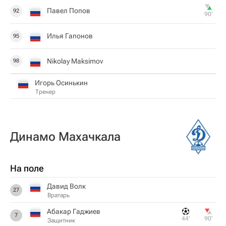
Павел Попов
92
90‎’‎
Илья Гапонов
95
Nikolay Maksimov
98
Игорь Осинькин
Тренер
Динамо Махачкала
На поле
Давид Волк
27
Вратарь
Абакар Гаджиев
7
44‎’‎
90‎’‎
Защитник