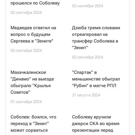
прошелся по Соболеву
02 сентября 2024
02 сентября 2024
Медведев ответил на
Дзюба тремя словами
вопрос о будущем
отреагировал на
Сергеева в "Зените"
трансфер Соболева в
"Зенит"
02 сентября 2024
02 сентября 2024
Махачкалинское
"Спартак" в
"Динамо" на выезде
меньшинстве обыграл
обыграло "Крылья
"Рубин" в матче РПЛ
Советов"
31 августа 2024
01 сентября 2024
Соболев: боялся, что
Соболеву вручили
переход в "Зенит"
джерси СКА во время
может сорваться
презентации перед