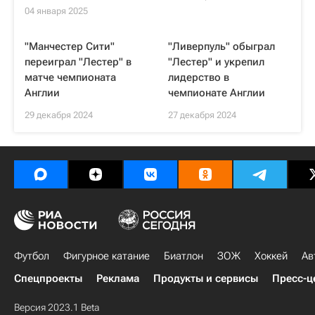
04 января 2025
"Манчестер Сити"
"Ливерпуль" обыграл
переиграл "Лестер" в
"Лестер" и укрепил
матче чемпионата
лидерство в
Англии
чемпионате Англии
29 декабря 2024
27 декабря 2024
Футбол
Фигурное катание
Биатлон
ЗОЖ
Хоккей
Ав
Спецпроекты
Реклама
Продукты и сервисы
Пресс-ц
Версия 2023.1 Beta