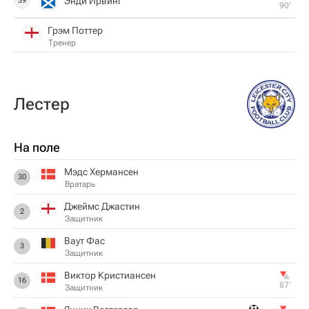
Энди Ирвинг
39
90‎’‎
Грэм Поттер
Тренер
Лестер
На поле
Мэдс Хермансен
30
Вратарь
Джеймс Джастин
2
Защитник
Ваут Фас
3
Защитник
Виктор Кристиансен
16
87‎’‎
Защитник