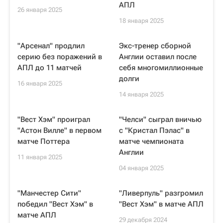
АПЛ
26 января 2025
18 января 2025
"Арсенал" продлил
Экс-тренер сборной
серию без поражений в
Англии оставил после
АПЛ до 11 матчей
себя многомиллионные
долги
16 января 2025
14 января 2025
"Вест Хэм" проиграл
"Челси" сыграл вничью
"Астон Вилле" в первом
с "Кристал Пэлас" в
матче Поттера
матче чемпионата
Англии
11 января 2025
04 января 2025
"Манчестер Сити"
"Ливерпуль" разгромил
победил "Вест Хэм" в
"Вест Хэм" в матче АПЛ
матче АПЛ
29 декабря 2024