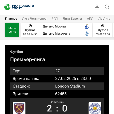
Главное
Лига Чемпионов
РПЛ
Лига Европы
АПЛ
Ла Лига
Динамо Москва
Матч-
Футбол
Футбол
центр
Динамо Махачкала
09.08 14:30
09.08 17:00
Футбол
Премьер-лига
Тур:
27
Время начала:
27.02.2025 в 23:00
Стадион:
London Stadium
Зрители:
62455
Завершен
2
:
0