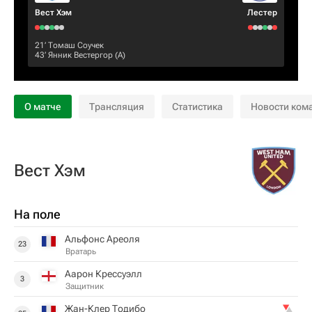
Вест Хэм
Лестер
21‎’‎
Томаш Соучек
43‎’‎
Янник Вестергор
(А)
О матче
Трансляция
Статистика
Новости ком
Вест Хэм
На поле
Альфонс Ареоля
23
Вратарь
Аарон Крессуэлл
3
Защитник
Жан-Клер Тодибо