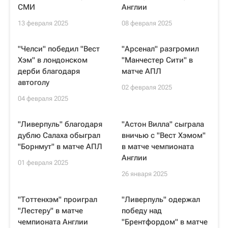
СМИ
Англии
13 февраля 2025
08 февраля 2025
"Челси" победил "Вест
"Арсенал" разгромил
Хэм" в лондонском
"Манчестер Сити" в
дерби благодаря
матче АПЛ
автоголу
02 февраля 2025
04 февраля 2025
"Ливерпуль" благодаря
"Астон Вилла" сыграла
дублю Салаха обыграл
вничью с "Вест Хэмом"
"Борнмут" в матче АПЛ
в матче чемпионата
Англии
01 февраля 2025
26 января 2025
"Тоттенхэм" проиграл
"Ливерпуль" одержал
"Лестеру" в матче
победу над
чемпионата Англии
"Брентфордом" в матче