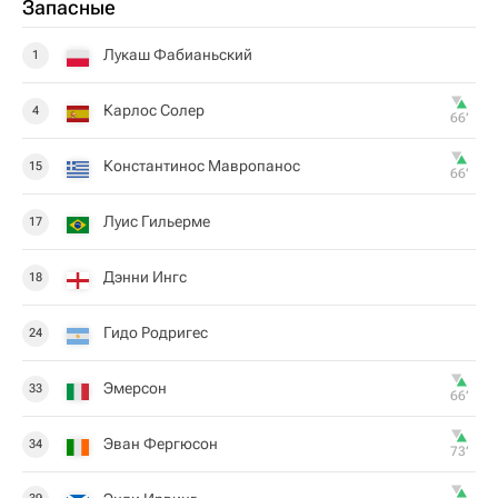
Запасные
Лукаш Фабианьский
1
Карлос Солер
4
66‎’‎
Константинос Мавропанос
15
66‎’‎
Луис Гильерме
17
Дэнни Ингс
18
Гидо Родригес
24
Эмерсон
33
66‎’‎
Эван Фергюсон
34
73‎’‎