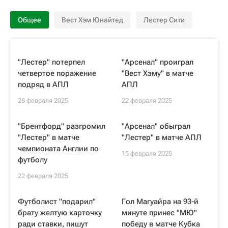
Общее
Вест Хэм Юнайтед
Лестер Сити
"Лестер" потерпел
"Арсенал" проиграл
четвертое поражение
"Вест Хэму" в матче
подряд в АПЛ
АПЛ
28 февраля 2025
22 февраля 2025
"Брентфорд" разгромил
"Арсенал" обыграл
"Лестер" в матче
"Лестер" в матче АПЛ
чемпионата Англии по
15 февраля 2025
футболу
22 февраля 2025
Футболист "подарил"
Гол Магуайра на 93-й
брату желтую карточку
минуте принес "МЮ"
ради ставки, пишут
победу в матче Кубка