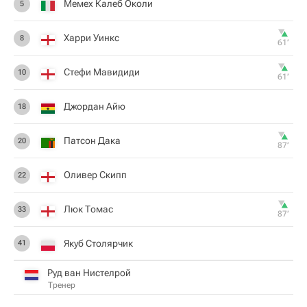
Мемех Калеб Околи
5
Харри Уинкс
8
61‎’‎
Стефи Мавидиди
10
61‎’‎
Джордан Айю
18
Патсон Дака
20
87‎’‎
Оливер Скипп
22
Люк Томас
33
87‎’‎
Якуб Столярчик
41
Руд ван Нистелрой
Тренер