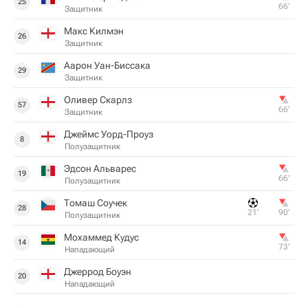
25
66‎’‎
Защитник
Макс Килмэн
26
Защитник
Аарон Уан-Биссака
29
Защитник
Оливер Скарлз
57
66‎’‎
Защитник
Джеймс Уорд-Проуз
8
Полузащитник
Эдсон Альварес
19
66‎’‎
Полузащитник
Томаш Соучек
28
21‎’‎
90‎’‎
Полузащитник
Мохаммед Кудус
14
73‎’‎
Нападающий
Джеррод Боуэн
20
Нападающий