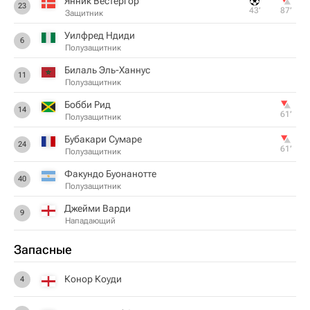
Янник Вестергор
23
43‎’‎
87‎’‎
Защитник
Уилфред Ндиди
6
Полузащитник
Билаль Эль-Ханнус
11
Полузащитник
Бобби Рид
14
61‎’‎
Полузащитник
Бубакари Сумаре
24
61‎’‎
Полузащитник
Факундо Буонанотте
40
Полузащитник
Джейми Варди
9
Нападающий
Запасные
Конор Коуди
4