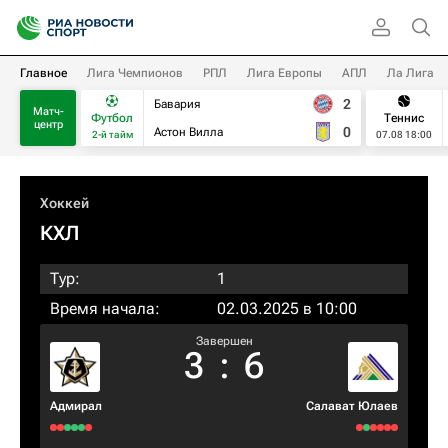
Главное
Лига Чемпионов
РПЛ
Лига Европы
АПЛ
Ла Лига
2
Бавария
Матч-
Футбол
Теннис
центр
0
Астон Вилла
2-й тайм
07.08 18:00
Хоккей
КХЛ
Тур:
1
Время начала:
02.03.2025 в 10:00
Завершен
3
:
6
Адмирал
Салават Юлаев