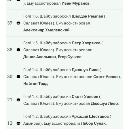
). Ему ассистировал
Иван Муранов
.
Гол! 1:6. Шайбу забросил
Шелдон Ремпал
(
39‎’‎
Салават Юлаев
). Ему ассистировал
Александр Хмелевский
.
Гол! 1:5. Шайбу забросил
Петр Хохряков
(
38‎’‎
Салават Юлаев
). Ему ассистировали
Данил Алалыкин
,
Егор Сучков
.
Гол! 1:4. Шайбу забросил
Джошуа Ливо
(
30‎’‎
Салават Юлаев
). Ему ассистировали
Скотт Уилсон
,
Нэйтан Тодд
.
Гол! 1:3. Шайбу забросил
Скотт Уилсон
(
21‎’‎
Салават Юлаев
). Ему ассистировал
Джошуа Ливо
.
Гол! 1:2. Шайбу забросил
Аркадий Шестаков
(
12‎’‎
Адмирал
). Ему ассистировали
Либор Сулак
,