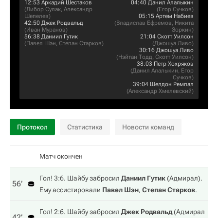
12:53
Аркадий Шестаков
04:40
Данил Алалыкин
(
Либор Сулак
,
Александр
(
Егор Сучков
)
Шепелев
)
05:15
Артем Набиев
42:50
Джек Родвальд
(
Владислав Ефремов
,
Никита
(
Иван Муранов
)
Зоркин
)
56:38
Даниил Гутик
21:04
Скотт Уилсон
(
Павел Шэн
,
Степан Старков
)
(
Джошуа Ливо
)
30:16
Джошуа Ливо
(
Нэйтан Тодд
,
Скотт Уилсон
)
38:03
Петр Хохряков
(
Данил Алалыкин
,
Егор
Сучков
)
39:04
Шелдон Ремпал
(
Александр Хмелевский
)
Протокол
Статистика
Новости команд
Матч окончен
Гол! 3:6. Шайбу забросил
Даниил Гутик
(
Адмирал
).
56‎’‎
Ему ассистировали
Павел Шэн
,
Степан Старков
.
Гол! 2:6. Шайбу забросил
Джек Родвальд
(
Адмирал
42‎’‎