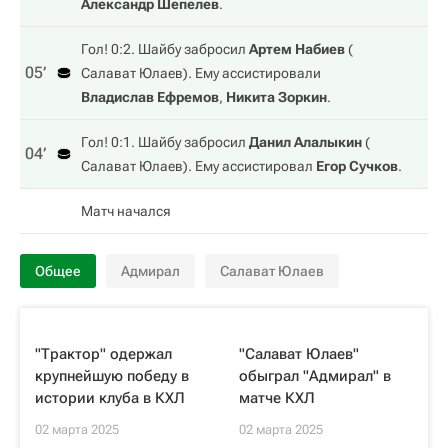
Александр Шепелев
.
Гол! 0:2. Шайбу забросил
Артем Набиев
(
05‎’‎
Салават Юлаев
). Ему ассистировали
Владислав Ефремов
,
Никита Зоркин
.
Гол! 0:1. Шайбу забросил
Данил Алалыкин
(
04‎’‎
Салават Юлаев
). Ему ассистировал
Егор Сучков
.
Матч начался
Общее
Адмирал
Салават Юлаев
"Трактор" одержал
"Салават Юлаев"
крупнейшую победу в
обыграл "Адмирал" в
истории клуба в КХЛ
матче КХЛ
02 марта 2025
02 марта 2025