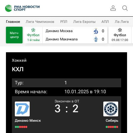
Главное
Лига Чемпионов
РПЛ
Лига Европы
АПЛ
Ла Лига
0
Динамо Москва
Матч-
Футбол
Футбол
центр
0
Динамо Махачкала
1-й тайм
09.08 17:00
Хоккей
КХЛ
Тур:
1
Время начала:
10.01.2025 в 19:10
Закончен в OT
3
:
2
Динамо Минск
Сибирь