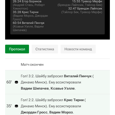
26:24
Егор Бориков
15:55
Тревор Мерфи
(
Андрей Стась
,
Роберт
(
Брендэн Лайпсик
,
Тэйлор Бек
)
Хэмилтон
)
32:47
Брендэн Лайпсик
35:28
Крис Тирни
(
Тэйлор Бек
,
Тревор Мерфи
)
(
Вадим Мороз
,
Джордан
Гросс
)
60:54
Виталий Пинчук
(
Ксавье Уэлле
,
Вадим
Шипачев
)
Протокол
Статистика
Новости команд
Матч окончен
Гол! 3:2. Шайбу забросил
Виталий Пинчук
(
60‎’‎
Динамо Минск
). Ему ассистировали
Вадим Шипачев
,
Ксавье Уэлле
.
Гол! 2:2. Шайбу забросил
Крис Тирни
(
35‎’‎
Динамо Минск
). Ему ассистировали
Джордан Гросс
,
Вадим Мороз
.