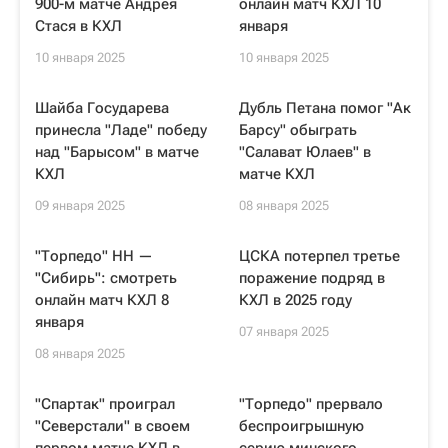
900-м матче Андрея
онлайн матч КХЛ 10
Стася в КХЛ
января
10 января 2025
10 января 2025
Шайба Государева
Дубль Петана помог "Ак
принесла "Ладе" победу
Барсу" обыграть
над "Барысом" в матче
"Салават Юлаев" в
КХЛ
матче КХЛ
09 января 2025
08 января 2025
"Торпедо" НН —
ЦСКА потерпел третье
"Сибирь": смотреть
поражение подряд в
онлайн матч КХЛ 8
КХЛ в 2025 году
января
07 января 2025
08 января 2025
"Спартак" проиграл
"Торпедо" прервало
"Северстали" в своем
беспроигрышную