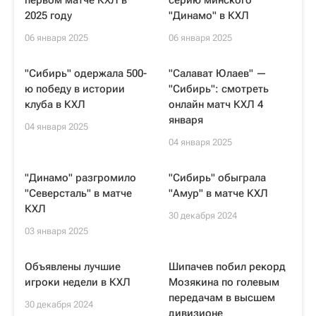
первом матче КХЛ в
серию минского
2025 году
"Динамо" в КХЛ
06 января 2025
06 января 2025
"Сибирь" одержала 500-
"Салават Юлаев" —
ю победу в истории
"Сибирь": смотреть
клуба в КХЛ
онлайн матч КХЛ 4
января
04 января 2025
04 января 2025
"Динамо" разгромило
"Сибирь" обыграла
"Северсталь" в матче
"Амур" в матче КХЛ
КХЛ
30 декабря 2024
03 января 2025
Объявлены лучшие
Шипачев побил рекорд
игроки недели в КХЛ
Мозякина по голевым
передачам в высшем
30 декабря 2024
дивизионе