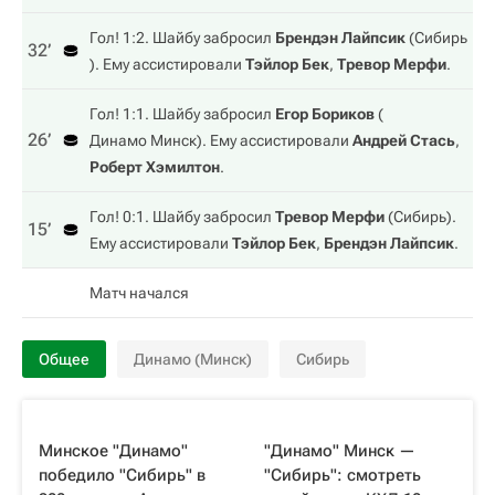
Гол! 1:2. Шайбу забросил
Брендэн Лайпсик
(
Сибирь
32‎’‎
). Ему ассистировали
Тэйлор Бек
,
Тревор Мерфи
.
Гол! 1:1. Шайбу забросил
Егор Бориков
(
26‎’‎
Динамо Минск
). Ему ассистировали
Андрей Стась
,
Роберт Хэмилтон
.
Гол! 0:1. Шайбу забросил
Тревор Мерфи
(
Сибирь
).
15‎’‎
Ему ассистировали
Тэйлор Бек
,
Брендэн Лайпсик
.
Матч начался
Общее
Динамо (Минск)
Сибирь
Минское "Динамо"
"Динамо" Минск —
победило "Сибирь" в
"Сибирь": смотреть