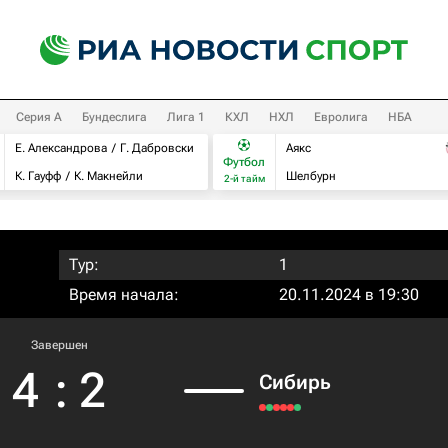
Серия А
Бундеслига
Лига 1
КХЛ
НХЛ
Евролига
НБА
Е. Александрова
Г. Дабровски
Аякс
Футбол
К. Гауфф
К. Макнейли
Шелбурн
2-й тайм
Тур:
1
Время начала:
20.11.2024 в 19:30
Завершен
4
:
2
Сибирь