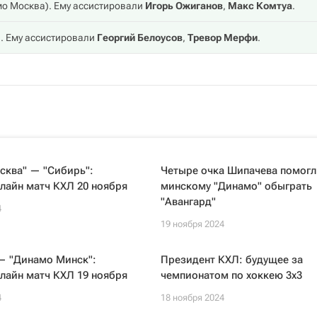
о Москва
). Ему ассистировали
Игорь Ожиганов
,
Макс Комтуа
.
). Ему ассистировали
Георгий Белоусов
,
Тревор Мерфи
.
сква" — "Сибирь":
Четыре очка Шипачева помогл
лайн матч КХЛ 20 ноября
минскому "Динамо" обыграть
"Авангард"
4
19 ноября 2024
— "Динамо Минск":
Президент КХЛ: будущее за
лайн матч КХЛ 19 ноября
чемпионатом по хоккею 3х3
4
18 ноября 2024