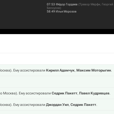
07:53
Фёдор Гордеев
(
Тревор Мерфи
,
Георгий
Белоусов
)
58:49
Илья Морозов
осква
). Ему ассистировали
Кирилл Адамчук
,
Максим Моторыгин
.
о Москва
). Ему ассистировали
Седрик Пакетт
,
Павел Кудрявцев
.
осква
). Ему ассистировали
Джордан Уил
,
Седрик Пакетт
.