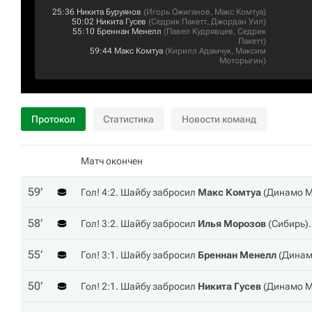
25:36
Никита Буруянов
(
Игорь Ожиганов
,
Макс Комтуа
)
50:02
Никита Гусев
(
Седрик Пакетт
,
Джордан Уил
)
55:10
Бреннан Менелл
(
Павел Кудрявцев
,
Седрик
Пакетт
)
59:44
Макс Комтуа
(
Кирилл Адамчук
,
Максим
Моторыгин
)
Протокол
Статистика
Новости команд
Матч окончен
59‎’‎
Гол! 4:2. Шайбу забросил
Макс Комтуа
(
Динамо М
58‎’‎
Гол! 3:2. Шайбу забросил
Илья Морозов
(
Сибирь
).
55‎’‎
Гол! 3:1. Шайбу забросил
Бреннан Менелл
(
Динам
50‎’‎
Гол! 2:1. Шайбу забросил
Никита Гусев
(
Динамо М