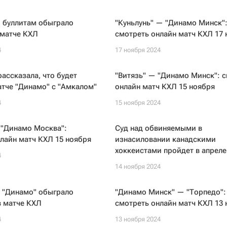
о буллитам обыграло
"Куньлунь" — "Динамо Минск"
 матче КХЛ
смотреть онлайн матч КХЛ 17 
4
17 ноября 2024
ассказала, что будет
"Витязь" — "Динамо Минск": 
атче "Динамо" с "Амкалом"
онлайн матч КХЛ 15 ноября
4
15 ноября 2024
 "Динамо Москва":
Суд над обвиняемыми в
лайн матч КХЛ 15 ноября
изнасиловании канадскими
хоккеистами пройдет в апреле
4
14 ноября 2024
 "Динамо" обыграло
"Динамо Минск" — "Торпедо":
в матче КХЛ
смотреть онлайн матч КХЛ 13 
4
13 ноября 2024