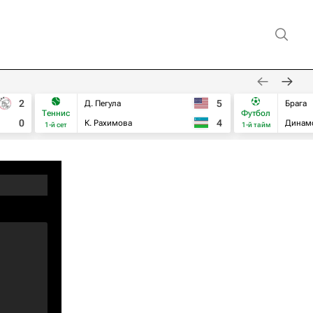
2
5
Д. Пегула
Брага
Теннис
Футбол
0
4
К. Рахимова
Динам
1-й сет
1-й тайм