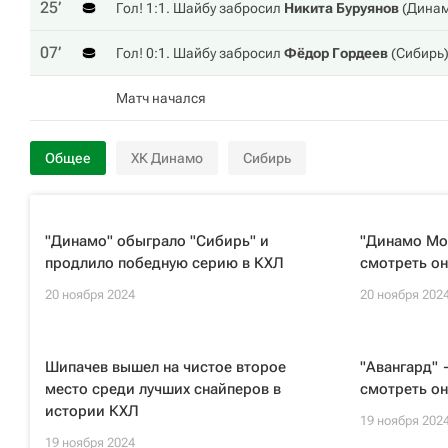
25‎’‎
Гол! 1:1. Шайбу забросил
Никита Буруянов
(
Динам
07‎’‎
Гол! 0:1. Шайбу забросил
Фёдор Гордеев
(
Сибирь
Матч начался
Общее
ХК Динамо
Сибирь
"Динамо" обыграло "Сибирь" и
"Динамо Мо
продлило победную серию в КХЛ
смотреть он
20 ноября 2024
20 ноября 202
Шипачев вышел на чистое второе
"Авангард" 
место среди лучших снайперов в
смотреть он
истории КХЛ
19 ноября 202
19 ноября 2024