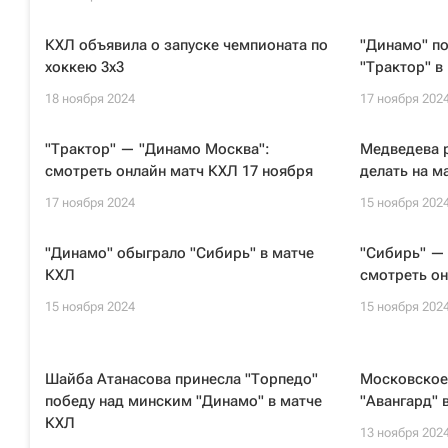
КХЛ объявила о запуске чемпионата по
"Динамо" п
хоккею 3х3
"Трактор" в
18 ноября 2024
17 ноября 202
"Трактор" — "Динамо Москва":
Медведева р
смотреть онлайн матч КХЛ 17 ноября
делать на м
17 ноября 2024
15 ноября 202
"Динамо" обыграло "Сибирь" в матче
"Сибирь" —
КХЛ
смотреть он
15 ноября 2024
15 ноября 202
Шайба Атанасова принесла "Торпедо"
Московское
победу над минским "Динамо" в матче
"Авангард" 
КХЛ
13 ноября 202