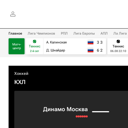
Главное
Лига Чемпионов
РПЛ
Лига Европы
АПЛ
Ла Лига
3
3
А. Калинская
Матч-
Теннис
Теннис
центр
6
2
Д. Шнайдер
2-й сет
06.08 22:10
Хоккей
КХЛ
Динамо Москва