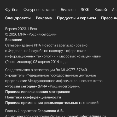
Футбол
Фигурное катание
Биатлон
ЗОЖ
Хоккей
Ав
Спецпроекты
Реклама
Продукты и сервисы
Пресс-ц
Версия 2023.1 Beta
© 2026 МИА «Россия сегодня»
Вакансии
Сетевое издание РИА Новости зарегистрировано
в Федеральной службе по надзору в сфере связи,
информационных технологий и массовых коммуникаций
(Роскомнадзор) 08 апреля 2014 года.
Свидетельство о регистрации Эл № ФС77-57640
Учредитель: Федеральное государственное унитарное
предприятие Международное информационное агентство
«Россия сегодня»
(МИА «Россия сегодня»).
Правила использования материалов
Политика конфиденциальности
Правила применения рекомендательных технологий
Главный редактор:
Гаврилова А.В.
Адрес электронной почты Редакции:
r-sport.internet@ria.ru