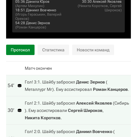
05:36
Данила Юров
30:30
Алексей Яковлев
(
Артем Минулин
)
(
Никита Коротков
,
Сергей
18:51
Даниил Вовченко
Широков
)
(
Игорь Гераськин
,
Валерий
Орехов
)
54:28
Денис Зернов
(
Роман Канцеров
)
Протокол
Статистика
Новости команд
Матч окончен
Гол! 3:1. Шайбу забросил
Денис Зернов
(
54‎’‎
Металлург Мг
). Ему ассистировал
Роман Канцеров
.
Гол! 2:1. Шайбу забросил
Алексей Яковлев
(
Сибирь
30‎’‎
). Ему ассистировали
Сергей Широков
,
Никита Коротков
.
Гол! 2:0. Шайбу забросил
Даниил Вовченко
(