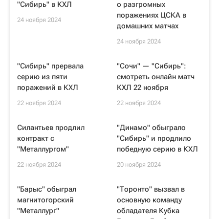
"Сибирь" в КХЛ
о разгромных
поражениях ЦСКА в
24 ноября 2024
домашних матчах
24 ноября 2024
"Сибирь" прервала
"Сочи" — "Сибирь":
серию из пяти
смотреть онлайн матч
поражений в КХЛ
КХЛ 22 ноября
22 ноября 2024
22 ноября 2024
Силантьев продлил
"Динамо" обыграло
контракт с
"Сибирь" и продлило
"Металлургом"
победную серию в КХЛ
22 ноября 2024
20 ноября 2024
"Барыс" обыграл
"Торонто" вызвал в
магнитогорский
основную команду
"Металлург"
обладателя Кубка