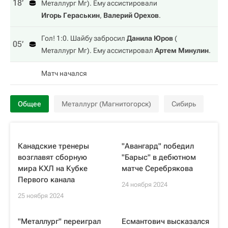
18‎’‎
Металлург Мг
). Ему ассистировали
Игорь Гераськин
,
Валерий Орехов
.
Гол! 1:0. Шайбу забросил
Данила Юров
(
05‎’‎
Металлург Мг
). Ему ассистировал
Артем Минулин
.
Матч начался
Общее
Металлург (Магнитогорск)
Сибирь
Канадские тренеры
"Авангард" победил
возглавят сборную
"Барыс" в дебютном
мира КХЛ на Кубке
матче Серебрякова
Первого канала
24 ноября 2024
25 ноября 2024
"Металлург" переиграл
Есмантович высказался