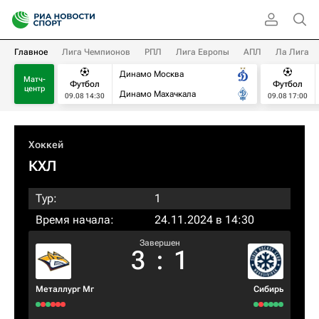
Главное
Лига Чемпионов
РПЛ
Лига Европы
АПЛ
Ла Лига
Динамо Москва
Матч-
Футбол
Футбол
центр
Динамо Махачкала
09.08 14:30
09.08 17:00
Хоккей
КХЛ
Тур:
1
Время начала:
24.11.2024 в 14:30
Завершен
3
:
1
Металлург Мг
Сибирь