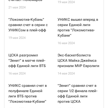
19 мая 2024
21 мая 2024
"Локомотив-Кубань"
УНИКС вышел вперед в
сравнял счет в серии с
серии Единой лиги
УНИКСом в плей-офф
против "Локомотива-
Кубани"
19 мая 2024
16 мая 2024
ЦСКА разгромил
Экс-баскетболиста
"Зенит" в матче плей-
ЦСКА Майка Джеймса
офф Единой лиги ВТБ
признали MVP Евролиги
16 мая 2024
14 мая 2024
УНИКС сравнял счет в
"Зенит" сравнял счет в
полуфинале Единой
серии 1/2 финала плей-
лиги ВТБ против
офф Единой лиги
"Локомотива-Кубани"
против ЦСКА