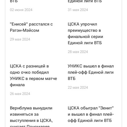
ВТБ
Единой лиги ВТБ
02 июня 2024
31 мая 2024
"Енисей" расстался с
ЦСКА упрочил
Ратэн-Мэйсом
преимущество в
финальной серии
29 мая 2024
Единой лиги ВТБ
28 мая 2024
ЦСКА с разницей в
УНИКС вышел в финал
одно очко победил
плей-офф Единой лиги
УНИКС в первом матче
ВТБ
финала
22 мая 2024
26 мая 2024
Вернблума вынудили
ЦСКА обыграл "Зенит"
извиняться за
и вышел в финал плей-
выступления в ЦСКА,
офф Единой лиги ВТБ
считает Пономарев