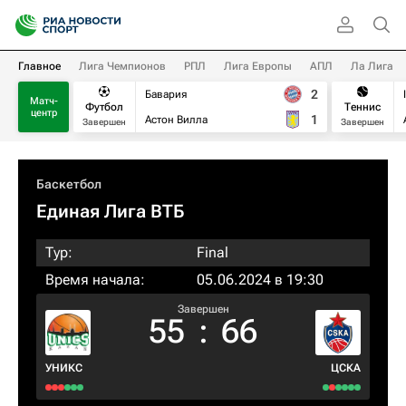
Главное
Лига Чемпионов
РПЛ
Лига Европы
АПЛ
Ла Лига
2
Бавария
Матч-
Футбол
Теннис
центр
1
Астон Вилла
Завершен
Завершен
Баскетбол
Единая Лига ВТБ
Тур:
Final
Время начала:
05.06.2024 в 19:30
Завершен
55
:
66
УНИКС
ЦСКА