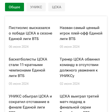
Общее
УНИКС
ЦСКА
Пистиолис высказался
Назван самый ценный
о победе ЦСКА в сезоне
игрок плей-офф Единой
Единой лиги ВТБ
лиги ВТБ
06 июня 2024
05 июня 2024
Баскетболисты ЦСКА
Тренер ЦСКА обвинил
стали 11-кратными
команду в отсутствии
чемпионами Единой
должного уважения к
лиги ВТБ
УНИКСу
05 июня 2024
02 июня 2024
УНИКС обыграл ЦСКА и
ЦСКА выиграл третий
сократил отставание в
матч подряд в
финале Единой лиги
финальной серии