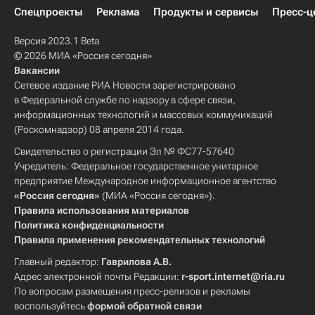
Спецпроекты
Реклама
Продукты и сервисы
Пресс-ц
Версия 2023.1 Beta
© 2026 МИА «Россия сегодня»
Вакансии
Сетевое издание РИА Новости зарегистрировано
в Федеральной службе по надзору в сфере связи,
информационных технологий и массовых коммуникаций
(Роскомнадзор) 08 апреля 2014 года.
Свидетельство о регистрации Эл № ФС77-57640
Учредитель: Федеральное государственное унитарное
предприятие Международное информационное агентство
«Россия сегодня»
(МИА «Россия сегодня»).
Правила использования материалов
Политика конфиденциальности
Правила применения рекомендательных технологий
Главный редактор:
Гаврилова А.В.
Адрес электронной почты Редакции:
r-sport.internet@ria.ru
По вопросам размещения пресс-релизов и рекламы
воспользуйтесь
формой обратной связи