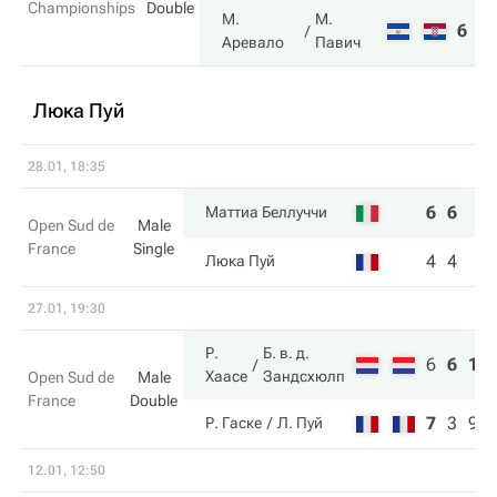
Championships
Double
М.
М.
6
7
Аревало
Павич
Люка Пуй
28.01, 18:35
6
6
Маттиа Беллуччи
Open Sud de
Male
France
Single
4
4
Люка Пуй
27.01, 19:30
Р.
Б. в. д.
6
6
11
Хаасе
Зандсхюлп
Open Sud de
Male
France
Double
7
3
9
Р. Гаске
Л. Пуй
12.01, 12:50