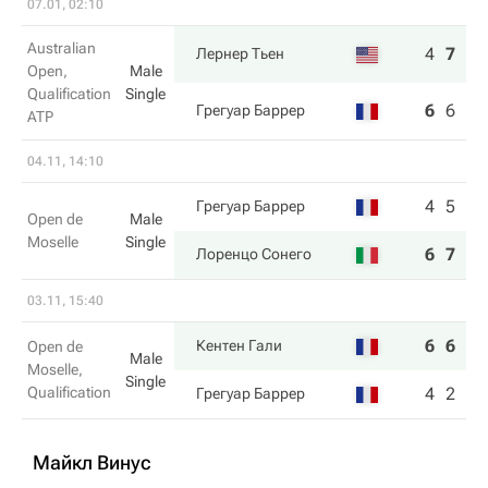
07.01, 02:10
Australian
4
7
6
Лернер Тьен
Open,
Male
Qualification
Single
6
6
1
Грегуар Баррер
ATP
04.11, 14:10
4
5
Грегуар Баррер
Open de
Male
Moselle
Single
6
7
Лоренцо Сонего
03.11, 15:40
6
6
Кентен Гали
Open de
Male
Moselle,
Single
Qualification
4
2
Грегуар Баррер
Майкл Винус