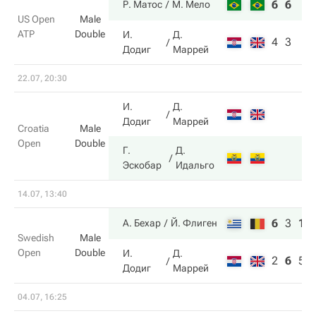
6
6
Р. Матос
М. Мело
US Open
Male
ATP
Double
И.
Д.
4
3
Додиг
Маррей
22.07, 20:30
И.
Д.
Додиг
Маррей
Croatia
Male
Open
Double
Г.
Д.
Эскобар
Идальго
14.07, 13:40
6
3
10
А. Бехар
Й. Флиген
Swedish
Male
Open
Double
И.
Д.
2
6
5
Додиг
Маррей
04.07, 16:25