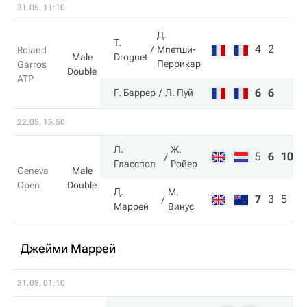
31.05, 11:10
Д.
T.
4
2
Мпетши-
Roland
Droguet
Male
Перрикар
Garros
Double
ATP
6
6
Г. Баррер
Л. Пуй
22.05, 15:50
Л.
Ж.
5
6
10
Гласспол
Ройер
Geneva
Male
Open
Double
Д.
М.
7
3
5
Маррей
Винус
Джейми Маррей
31.08, 01:10