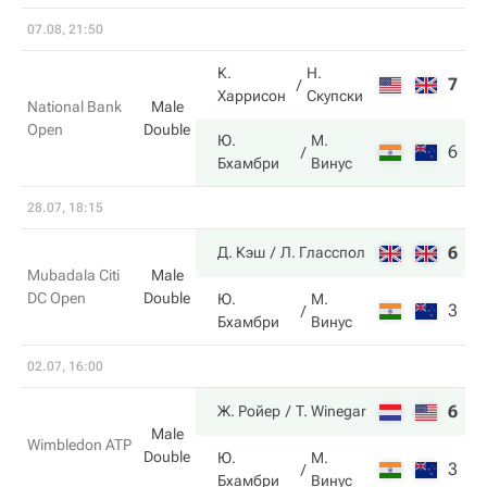
07.08, 21:50
К.
Н.
7
4
Харрисон
Скупски
National Bank
Male
Open
Double
Ю.
М.
6
6
Бхамбри
Винус
28.07, 18:15
6
6
Д. Кэш
Л. Гласспол
Mubadala Citi
Male
DC Open
Double
Ю.
М.
3
4
Бхамбри
Винус
02.07, 16:00
6
6
Ж. Ройер
T. Winegar
Male
Wimbledon ATP
Double
Ю.
М.
3
4
Бхамбри
Винус