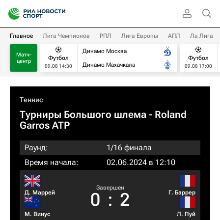
Главное
Лига Чемпионов
РПЛ
Лига Европы
АПЛ
Ла Лига
Динамо Москва
Матч-
Футбол
Футбол
центр
Динамо Махачкала
09.08 14:30
09.08 17:00
Теннис
Турниры Большого шлема
- Roland
Garros ATP
Раунд:
1/16 финала
Время начала:
02.06.2024 в 12:10
Завершен
Д. Маррей
Г. Баррер
0
:
2
М. Винус
Л. Пуй