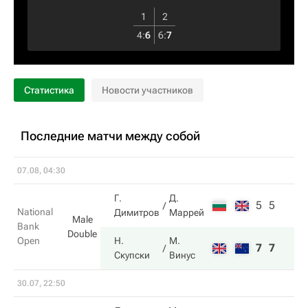
1
2
4
:
6
6
:
7
Статистика
Новости участников
Последние матчи между собой
07.08, 04:30
Г.
Д.
5
5
National
Димитров
Маррей
Male
Bank
Double
Open
Н.
М.
7
7
Скупски
Винус
30.07, 22:50