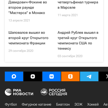
Давидович-Фокине во
четвертьфинал турнира
втором раунде
в Марселе
"Мастерса" в Монако
11 марта 2021
13 апреля 2021
Шаповалов вышел во
Андрей Рублев вышел в
второй круг Открытого
третий круг Открытого
чемпионата Франции
чемпионата США по
теннису
29 сентября 2020
03 сентября 2020
Футбол
Фигурное катание
Биатлон
ЗОЖ
Хоккей
Ав