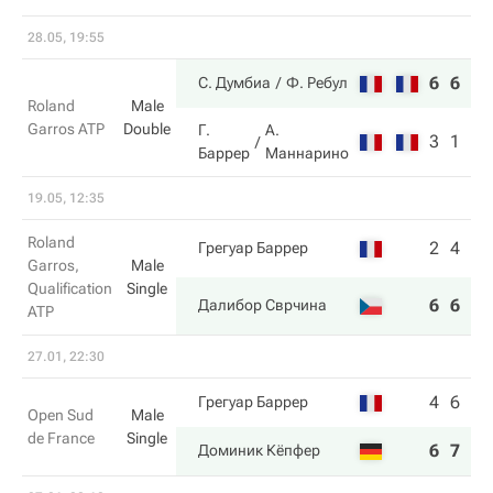
28.05, 19:55
6
6
С. Думбиа
Ф. Ребул
Roland
Male
Garros ATP
Double
Г.
А.
3
1
Баррер
Маннарино
19.05, 12:35
Roland
2
4
Грегуар Баррер
Garros,
Male
Qualification
Single
6
6
Далибор Сврчина
ATP
27.01, 22:30
4
6
Грегуар Баррер
Open Sud
Male
de France
Single
6
7
Доминик Кёпфер