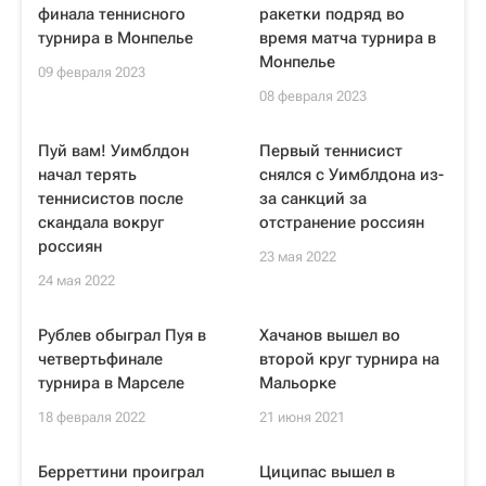
финала теннисного
ракетки подряд во
турнира в Монпелье
время матча турнира в
Монпелье
09 февраля 2023
08 февраля 2023
Пуй вам! Уимблдон
Первый теннисист
начал терять
снялся с Уимблдона из-
теннисистов после
за санкций за
скандала вокруг
отстранение россиян
россиян
23 мая 2022
24 мая 2022
Рублев обыграл Пуя в
Хачанов вышел во
четвертьфинале
второй круг турнира на
турнира в Марселе
Мальорке
18 февраля 2022
21 июня 2021
Берреттини проиграл
Циципас вышел в