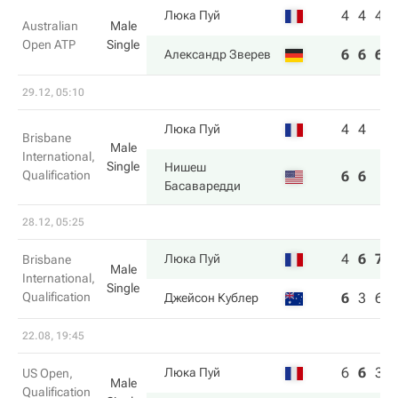
4
4
4
Люка Пуй
Australian
Male
Open ATP
Single
6
6
6
Александр Зверев
29.12, 05:10
4
4
Люка Пуй
Brisbane
Male
International,
Single
Нишеш
Qualification
6
6
Басаваредди
28.12, 05:25
4
6
7
Люка Пуй
Brisbane
Male
International,
Single
Qualification
6
3
6
Джейсон Кублер
22.08, 19:45
6
6
3
Люка Пуй
US Open,
Male
Qualification