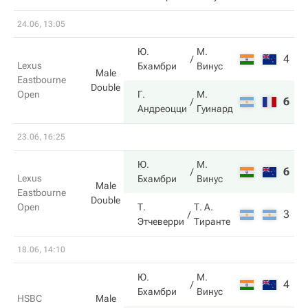
24.06, 13:05
Ю.
М.
4
6
Lexus
Бхамбри
Винус
Male
Eastbourne
Double
Open
Г.
М.
6
7
Андреоцци
Гуинард
23.06, 16:25
Ю.
М.
6
6
Lexus
Бхамбри
Винус
Male
Eastbourne
Double
Open
Т.
Т. А.
3
4
Этчеверри
Тиранте
18.06, 14:10
Ю.
М.
4
5
Бхамбри
Винус
HSBC
Male