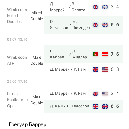
Д.
Э.
3
4
Wimbledon
Маррей
Эпплтон
Mixed
Mixed
Double
Doubles
D.
М.
6
6
Stevenson
Люмсден
03.07, 13:10
Ф.
Л.
7
6
Кабрал
Мидлер
Wimbledon
Male
ATP
Double
6
3
Д. Маррей
Р. Рам
25.06, 17:30
3
4
Д. Маррей
Р. Рам
Lexus
Male
Eastbourne
Double
Open
6
6
Д. Кэш
Л. Гласспол
Грегуар Баррер