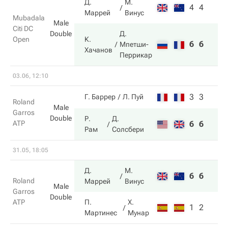
Д.
М.
4
4
Маррей
Винус
Mubadala
Male
Citi DC
Double
Д.
К.
Open
6
6
Мпетши-
Хачанов
Перрикар
03.06, 12:10
3
3
Г. Баррер
Л. Пуй
Roland
Male
Garros
Double
Р.
Д.
ATP
6
6
Рам
Солсбери
31.05, 18:05
Д.
М.
6
6
Roland
Маррей
Винус
Male
Garros
Double
ATP
П.
Х.
1
2
Мартинес
Мунар