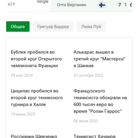
Single
ATP
7
1
6
Отто Виртанен
Общее
Грегуар Баррер
Люка Пуй
Бублик пробился во
Алькарас вышел в
второй круг Открытого
третий круг "Мастерса"
чемпионата Франции
в Шанхае
29 мая 2024
07 октября 2023
Циципас пробился во
Французского
второй круг теннисного
теннисиста обокрали на
турнира в Халле
600 тысяч евро во
время "Ролан Гаррос"
19 июня 2023
06 июня 2023
Россиянин Шевченко
Теннисист Хачанов