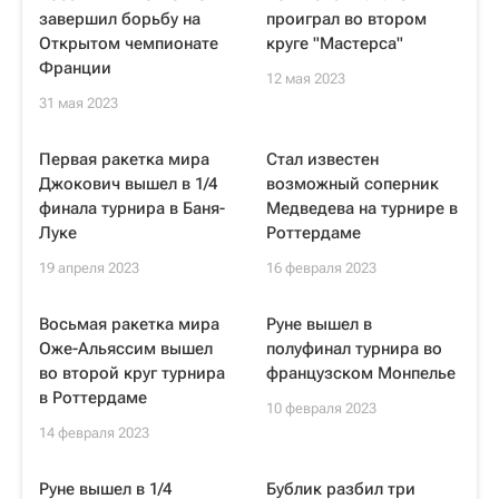
завершил борьбу на
проиграл во втором
Открытом чемпионате
круге "Мастерса"
Франции
12 мая 2023
31 мая 2023
Первая ракетка мира
Стал известен
Джокович вышел в 1/4
возможный соперник
финала турнира в Баня-
Медведева на турнире в
Луке
Роттердаме
19 апреля 2023
16 февраля 2023
Восьмая ракетка мира
Руне вышел в
Оже-Альяссим вышел
полуфинал турнира во
во второй круг турнира
французском Монпелье
в Роттердаме
10 февраля 2023
14 февраля 2023
Руне вышел в 1/4
Бублик разбил три