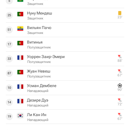
5
Защитник
Нуну Мендеш
25
23‎’‎
Защитник
Вильян Пачо
51
Защитник
Витинья
17
Полузащитник
Уоррен Заир-Эмери
33
88‎’‎
Полузащитник
Жуан Невеш
87
67‎’‎
Полузащитник
Усман Дембеле
10
90‎’‎
Нападающий
Дезире Дуэ
14
72‎’‎
Нападающий
Ли Кан Ин
19
67‎’‎
Нападающий