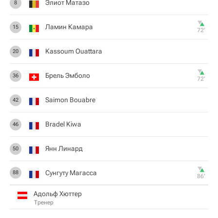
Элиот Матазо
8
Ламин Камара
15
72‎’‎
Kassoum Ouattara
20
Брель Эмболо
36
72‎’‎
Saimon Bouabre
42
Bradel Kiwa
46
Янн Линард
50
Сунгуту Магасса
88
86‎’‎
Адольф Хюттер
Тренер