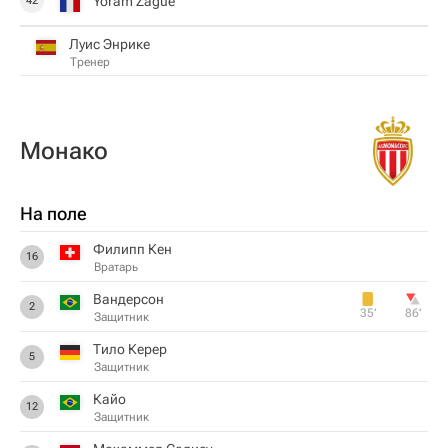
Yoram Zague
42
Луис Энрике
Тренер
Монако
На поле
Филипп Кен
16
Вратарь
Вандерсон
2
35‎’‎
86‎’‎
Защитник
Тило Керер
5
Защитник
Кайо
12
Защитник