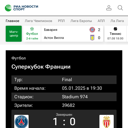
Главное
Лига Чемпионов
РПЛ
Лига Европы
АПЛ
Ла Лига
2
Бавария
Матч-
Футбол
Теннис
центр
0
Астон Вилла
2-й тайм
07.08 18:00
Футбол
Суперкубок Франции
Тур:
Final
Время начала:
05.01.2025 в 19:30
Стадион:
Stadium 974
Зрители:
39682
Завершен
1
:
0