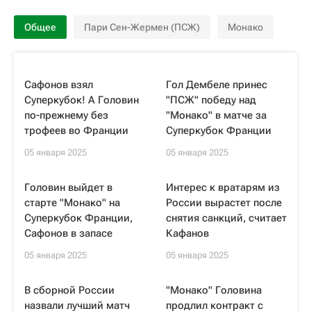
Общее
Пари Сен-Жермен (ПСЖ)
Монако
Сафонов взял
Гол Дембеле принес
Суперкубок! А Головин
"ПСЖ" победу над
по-прежнему без
"Монако" в матче за
трофеев во Франции
Суперкубок Франции
05 января 2025
05 января 2025
Головин выйдет в
Интерес к вратарям из
старте "Монако" на
России вырастет после
Суперкубок Франции,
снятия санкций, считает
Сафонов в запасе
Кафанов
05 января 2025
05 января 2025
В сборной России
"Монако" Головина
назвали лучший матч
продлил контракт с