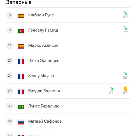
Запасные
Фабиан Руис
8
67‎’‎
Гонсалу Рамуш
9
72‎’‎
Марко Асенсио
11
Люка Эрнандес
21
Senny Mayulu
24
88‎’‎
Брэдли Барколя
29
67‎’‎
87‎’‎
Лукас Беральдо
35
Матвей Сафонов
39