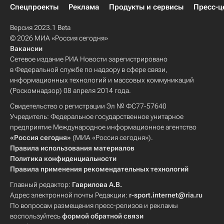
Спецпроекты
Реклама
Продукты и сервисы
Пресс-ц
Версия 2023.1 Beta
© 2026 МИА «Россия сегодня»
Вакансии
Сетевое издание РИА Новости зарегистрировано
в Федеральной службе по надзору в сфере связи,
информационных технологий и массовых коммуникаций
(Роскомнадзор) 08 апреля 2014 года.
Свидетельство о регистрации Эл № ФС77-57640
Учредитель: Федеральное государственное унитарное
предприятие Международное информационное агентство
«Россия сегодня»
(МИА «Россия сегодня»).
Правила использования материалов
Политика конфиденциальности
Правила применения рекомендательных технологий
Главный редактор:
Гаврилова А.В.
Адрес электронной почты Редакции:
r-sport.internet@ria.ru
По вопросам размещения пресс-релизов и рекламы
воспользуйтесь
формой обратной связи