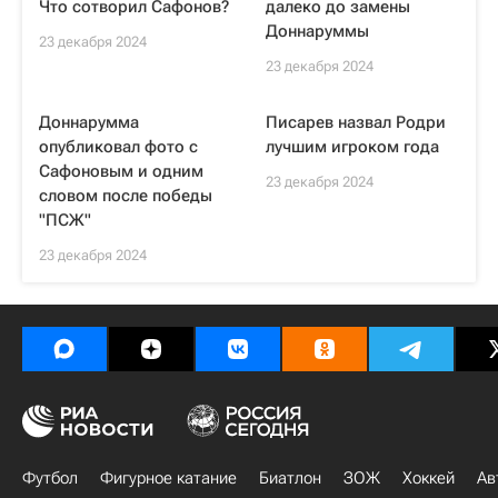
Что сотворил Сафонов?
далеко до замены
Доннаруммы
23 декабря 2024
23 декабря 2024
Доннарумма
Писарев назвал Родри
опубликовал фото с
лучшим игроком года
Сафоновым и одним
23 декабря 2024
словом после победы
"ПСЖ"
23 декабря 2024
Футбол
Фигурное катание
Биатлон
ЗОЖ
Хоккей
Ав