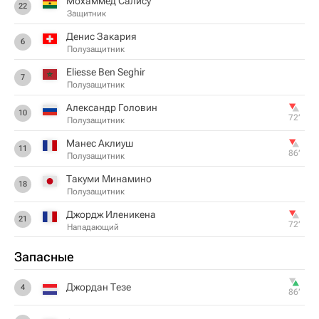
Мохаммед Салису
22
Защитник
Денис Закария
6
Полузащитник
Eliesse Ben Seghir
7
Полузащитник
Александр Головин
10
72‎’‎
Полузащитник
Манес Аклиуш
11
86‎’‎
Полузащитник
Такуми Минамино
18
Полузащитник
Джордж Иленикена
21
72‎’‎
Нападающий
Запасные
Джордан Тезе
4
86‎’‎