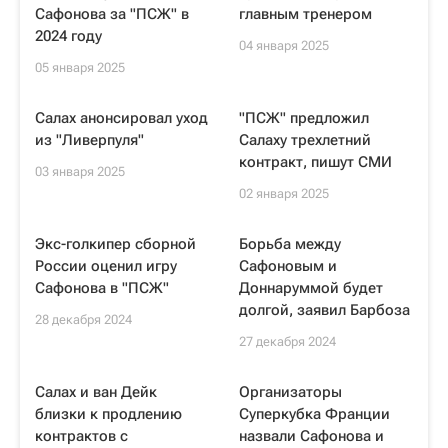
Сафонова за "ПСЖ" в
главным тренером
2024 году
04 января 2025
05 января 2025
Салах анонсировал уход
"ПСЖ" предложил
из "Ливерпуля"
Салаху трехлетний
контракт, пишут СМИ
03 января 2025
02 января 2025
Экс-голкипер сборной
Борьба между
России оценил игру
Сафоновым и
Сафонова в "ПСЖ"
Доннаруммой будет
долгой, заявил Барбоза
28 декабря 2024
27 декабря 2024
Салах и ван Дейк
Организаторы
близки к продлению
Суперкубка Франции
контрактов с
назвали Сафонова и