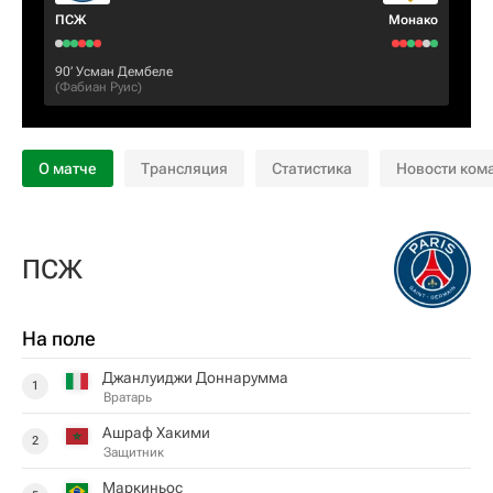
ПСЖ
Монако
90‎’‎
Усман Дембеле
(
Фабиан Руис
)
О матче
Трансляция
Статистика
Новости ком
ПСЖ
На поле
Джанлуиджи Доннарумма
1
Вратарь
Ашраф Хакими
2
Защитник
Маркиньос