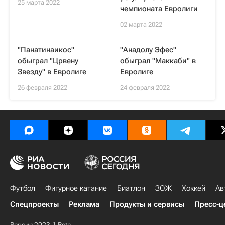
25 марта 2022
чемпионата Евролиги
02 марта 2022
"Панатинаикос"
"Анадолу Эфес"
обыграл "Црвену
обыграл "Маккаби" в
Звезду" в Евролиге
Евролиге
26 февраля 2022
24 февраля 2022
Футбол
Фигурное катание
Биатлон
ЗОЖ
Хоккей
Ав
Спецпроекты
Реклама
Продукты и сервисы
Пресс-ц