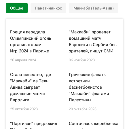
Общее
Панатинаикос
Маккаби (Тель-Авив)
Греция передала
"Маккаби" проведет
Олимпийский огонь
домашний матч
организаторам
Евролиги в Сербии без
Игр-2024 в Париже
зрителей, пишут СМИ
26 апреля 2024
06 ноября 2023
Стало известно, где
Греческие фанаты
"Маккаби" из Тель-
встретили
Авива сыграет
баскетболистов
домашние матчи
"Маккаби" флагами
Евролиги
Палестины
25 октября 2023
20 октября 2023
"Партизан" предложил
Состоялась жеребьевка