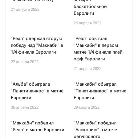
баскетбольной
21 августа 2022
Евролиги
26 апреля 2022
"Реал" одержал вторую
"Реал" обыграл
победу над "Маккаби" в
"Маккаби" в первом
1/4 финала Евролиги
матче 1/4 финала плей-
офф Евролиги
22 апреля 2022
21 апреля 2022
"Альба" обыграла
"Маккаби" обыграл
"Панатинаикос" в матче
"Панатинаикос" в матче
Евролиги
Евролиги
06 апреля 2022
29 марта 2022
"Маккаби" победил
"Маккаби" победил
"Реал" в матче Евролиги
"Басконию" в матче
регулярного