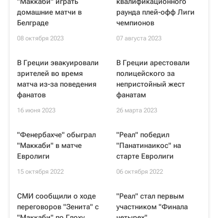
"Маккаби" играть
квалификационного
домашние матчи в
раунда плей-офф Лиги
Белграде
чемпионов
08 октября 2023
07 августа 2023
В Греции эвакуировали
В Греции арестовали
зрителей во время
полицейского за
матча из-за поведения
непристойный жест
фанатов
фанатам
16 июня 2023
26 марта 2023
"Фенербахче" обыграл
"Реал" победил
"Маккаби" в матче
"Панатинаикос" на
Евролиги
старте Евролиги
15 октября 2022
06 октября 2022
СМИ сообщили о ходе
"Реал" стал первым
переговоров "Зенита" с
участником "Финала
"Маккаби" по Глоху
четырех"