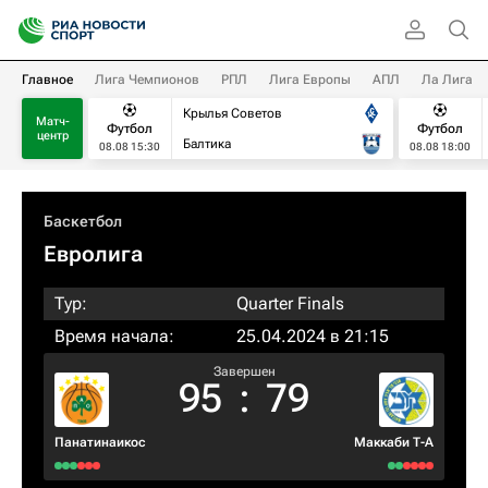
Главное
Лига Чемпионов
РПЛ
Лига Европы
АПЛ
Ла Лига
Крылья Советов
Матч-
Футбол
Футбол
центр
Балтика
08.08 15:30
08.08 18:00
Баскетбол
Евролига
Тур:
Quarter Finals
Время начала:
25.04.2024 в 21:15
Завершен
95
:
79
Панатинаикос
Маккаби Т-А