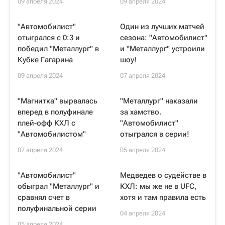
09 апреля 2024
09 апреля 2024
"Автомобилист"
Один из лучших матчей
отыгрался с 0:3 и
сезона: "Автомобилист"
победил "Металлург" в
и "Металлург" устроили
Кубке Гагарина
шоу!
09 апреля 2024
07 апреля 2024
"Магнитка" вырвалась
"Металлург" наказали
вперед в полуфинале
за хамство.
плей-офф КХЛ с
"Автомобилист"
"Автомобилистом"
отыгрался в серии!
07 апреля 2024
05 апреля 2024
"Автомобилист"
Медведев о судействе в
обыграл "Металлург" и
КХЛ: мы же не в UFC,
сравнял счет в
хотя и там правила есть
полуфинальной серии
04 апреля 2024
05 апреля 2024