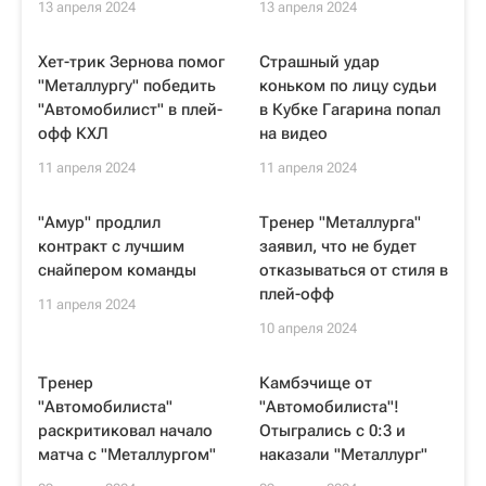
13 апреля 2024
13 апреля 2024
Хет-трик Зернова помог
Страшный удар
"Металлургу" победить
коньком по лицу судьи
"Автомобилист" в плей-
в Кубке Гагарина попал
офф КХЛ
на видео
11 апреля 2024
11 апреля 2024
"Амур" продлил
Тренер "Металлурга"
контракт с лучшим
заявил, что не будет
снайпером команды
отказываться от стиля в
плей-офф
11 апреля 2024
10 апреля 2024
Тренер
Камбэчище от
"Автомобилиста"
"Автомобилиста"!
раскритиковал начало
Отыгрались с 0:3 и
матча с "Металлургом"
наказали "Металлург"