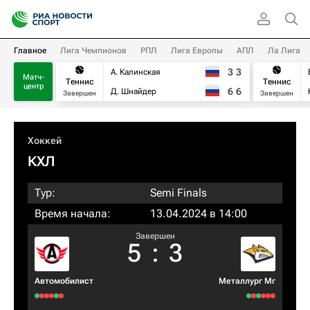
Главное
Лига Чемпионов
РПЛ
Лига Европы
АПЛ
Ла Лига
3
3
А. Калинская
Матч-
Теннис
Теннис
центр
6
6
Д. Шнайдер
Завершен
Завершен
Хоккей
КХЛ
Тур:
Semi Finals
Время начала:
13.04.2024 в 14:00
Завершен
5
:
3
Автомобилист
Металлург Мг