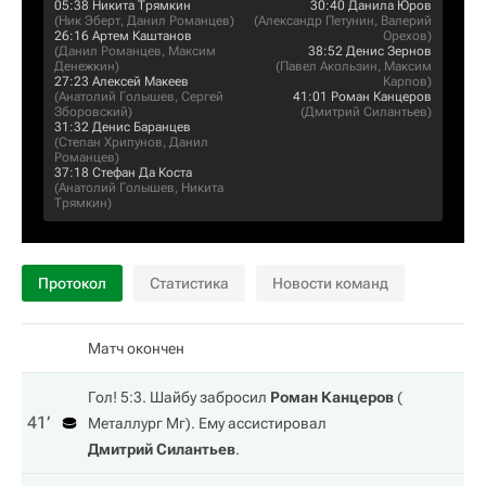
05:38
Никита Трямкин
30:40
Данила Юров
(
Ник Эберт
,
Данил Романцев
)
(
Александр Петунин
,
Валерий
26:16
Артем Каштанов
Орехов
)
(
Данил Романцев
,
Максим
38:52
Денис Зернов
Денежкин
)
(
Павел Акользин
,
Максим
27:23
Алексей Макеев
Карпов
)
(
Анатолий Голышев
,
Сергей
41:01
Роман Канцеров
Зборовский
)
(
Дмитрий Силантьев
)
31:32
Денис Баранцев
(
Степан Хрипунов
,
Данил
Романцев
)
37:18
Стефан Да Коста
(
Анатолий Голышев
,
Никита
Трямкин
)
Протокол
Статистика
Новости команд
Матч окончен
Гол! 5:3. Шайбу забросил
Роман Канцеров
(
41‎’‎
Металлург Мг
). Ему ассистировал
Дмитрий Силантьев
.