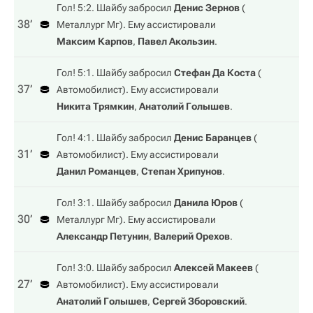
Гол! 5:2. Шайбу забросил
Денис Зернов
(
38‎’‎
Металлург Мг
). Ему ассистировали
Максим Карпов
,
Павел Акользин
.
Гол! 5:1. Шайбу забросил
Стефан Да Коста
(
37‎’‎
Автомобилист
). Ему ассистировали
Никита Трямкин
,
Анатолий Голышев
.
Гол! 4:1. Шайбу забросил
Денис Баранцев
(
31‎’‎
Автомобилист
). Ему ассистировали
Данил Романцев
,
Степан Хрипунов
.
Гол! 3:1. Шайбу забросил
Данила Юров
(
30‎’‎
Металлург Мг
). Ему ассистировали
Александр Петунин
,
Валерий Орехов
.
Гол! 3:0. Шайбу забросил
Алексей Макеев
(
27‎’‎
Автомобилист
). Ему ассистировали
Анатолий Голышев
,
Сергей Зборовский
.