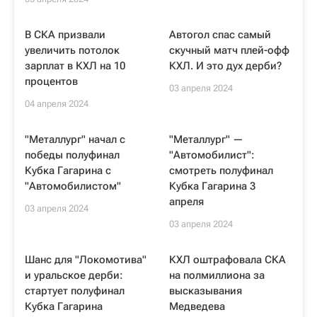
В СКА призвали
Автогол спас самый
увеличить потолок
скучный матч плей-офф
зарплат в КХЛ на 10
КХЛ. И это дух дерби?
процентов
03 апреля 2024
04 апреля 2024
"Металлург" начал с
"Металлург" —
победы полуфинал
"Автомобилист":
Кубка Гагарина с
смотреть полуфинал
"Автомобилистом"
Кубка Гагарина 3
апреля
03 апреля 2024
03 апреля 2024
Шанс для "Локомотива"
КХЛ оштрафовала СКА
и уральское дерби:
на полмиллиона за
стартует полуфинал
высказывания
Кубка Гагарина
Медведева