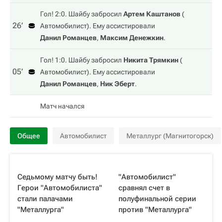
Гол! 2:0. Шайбу забросил
Артем Каштанов
(
26‎’‎
Автомобилист
). Ему ассистировали
Данил Романцев
,
Максим Денежкин
.
Гол! 1:0. Шайбу забросил
Никита Трямкин
(
05‎’‎
Автомобилист
). Ему ассистировали
Данил Романцев
,
Ник Эберт
.
Матч начался
Общее
Автомобилист
Металлург (Магнитогорск)
Седьмому матчу быть!
"Автомобилист"
Герои "Автомобилиста"
сравнял счет в
стали палачами
полуфинальной серии
"Металлурга"
против "Металлурга"