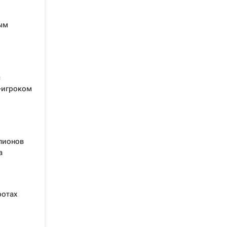
ым
с
-игроком
ллионов
а
ротах