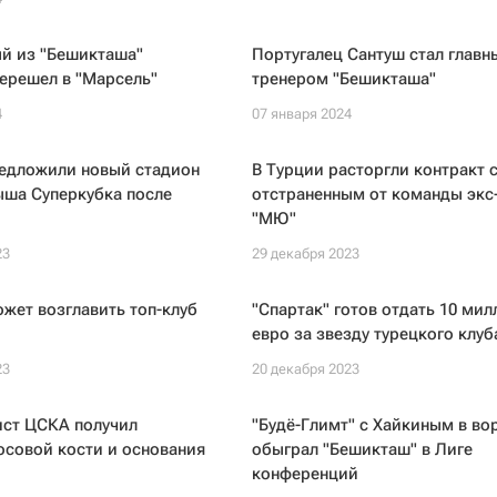
й из "Бешикташа"
Португалец Сантуш стал главн
ерешел в "Марсель"
тренером "Бешикташа"
4
07 января 2024
редложили новый стадион
В Турции расторгли контракт 
ыша Суперкубка после
отстраненным от команды экс
"МЮ"
23
29 декабря 2023
жет возглавить топ-клуб
"Спартак" готов отдать 10 ми
евро за звезду турецкого клуб
23
20 декабря 2023
ист ЦСКА получил
"Будё-Глимт" с Хайкиным в во
осовой кости и основания
обыграл "Бешикташ" в Лиге
конференций