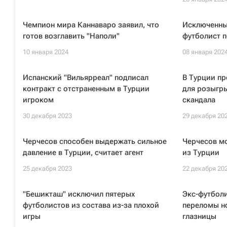
Чемпион мира Каннаваро заявил, что
Исключенны
готов возглавить "Наполи"
футболист п
10 января 2024
08 января 202
Испанский "Вильярреал" подписал
В Турции п
контракт с отстраненным в Турции
для розыгр
игроком
скандала
30 декабря 2023
29 декабря 20
Черчесов способен выдержать сильное
Черчесов мо
давление в Турции, считает агент
из Турции
25 декабря 2023
22 декабря 20
"Бешикташ" исключил пятерых
Экс-футбол
футболистов из состава из-за плохой
переломы н
игры
глазницы