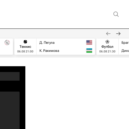
Д. Пегула
Браг
Теннис
Футбол
К. Рахимова
Дин
06.08 21:00
06.08 21:30