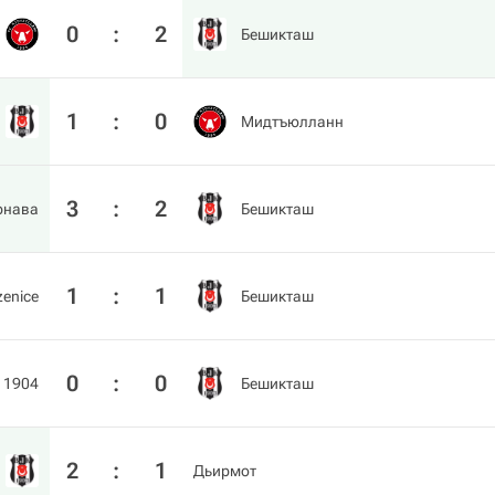
0
:
2
Бешикташ
1
:
0
Мидтъюлланн
3
:
2
рнава
Бешикташ
1
:
1
zenice
Бешикташ
0
:
0
 1904
Бешикташ
2
:
1
Дьирмот