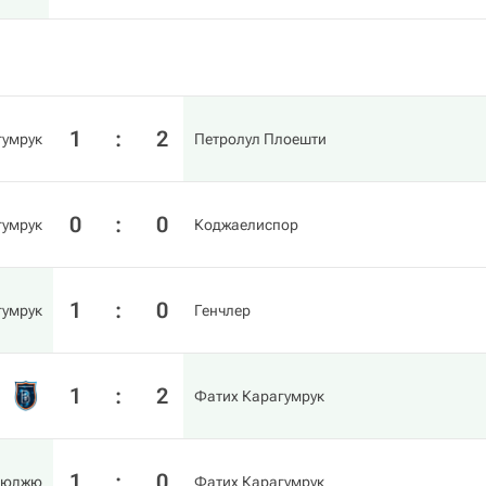
1
:
2
гумрук
Петролул Плоешти
0
:
0
гумрук
Коджаелиспор
1
:
0
гумрук
Генчлер
1
:
2
Фатих Карагумрук
1
:
0
гюджю
Фатих Карагумрук