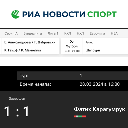
Серия А
Бундеслига
Лига 1
КХЛ
НХЛ
Евролига
НБА
Е. Александрова
Г. Дабровски
Аякс
Футбол
К. Гауфф
К. Макнейли
Шелбурн
06.08 21:00
Тур:
1
Время начала:
28.03.2024 в 16:00
Завершен
1
:
1
Фатих Карагумрук