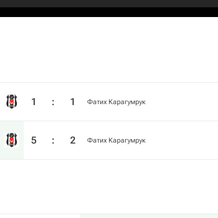
1
:
1
Фатих Карагумрук
5
:
2
Фатих Карагумрук