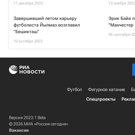
11 декабря 2023
13 ноября 202
Завершивший летом карьеру
Эрик Байи п
футболиста Йылмаз возглавил
"Манчестер
"Бешикташ"
06 сентября 2
10 октября 2023
Футбол
Фигурное катание
Б
Спецпроекты
Рекла
Версия 2023.1 Beta
© 2026 МИА «Россия сегодня»
Вакансии