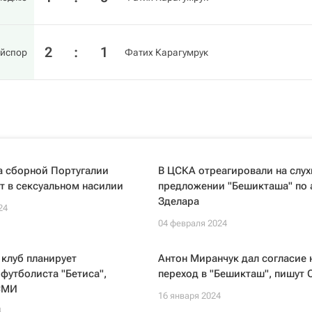
2
:
1
айспор
Фатих Карагумрук
а сборной Португалии
В ЦСКА отреагировали на слух
т в сексуальном насилии
предложении "Бешикташа" по 
Зделара
24
04 февраля 2024
клуб планирует
Антон Миранчук дал согласие 
футболиста "Бетиса",
переход в "Бешикташ", пишут
СМИ
16 января 2024
4