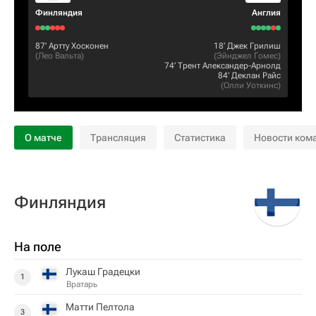
Финляндия
Англия
87‎’‎
Артту Хосконен
18‎’‎
Джек Грилиш
(
Лео Вальта
)
(
Эйнджел Гомес
)
74‎’‎
Трент Александер-Арнолд
84‎’‎
Деклан Райс
(
Олли Уоткинс
)
О матче
Трансляция
Статистика
Новости ком
Финляндия
На поле
Лукаш Градецки
1
Вратарь
Матти Пелтола
3