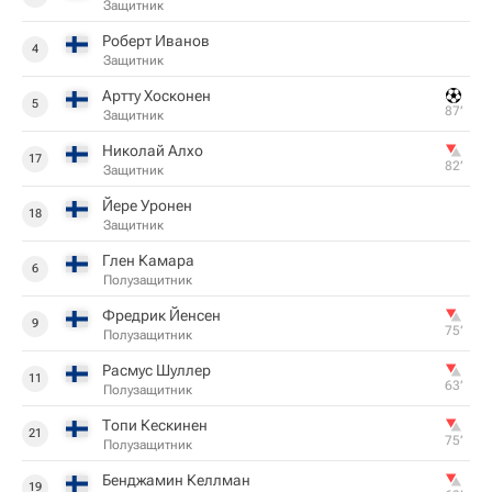
Защитник
Роберт Иванов
4
Защитник
Артту Хосконен
5
87‎’‎
Защитник
Николай Алхо
17
82‎’‎
Защитник
Йере Уронен
18
Защитник
Глен Камара
6
Полузащитник
Фредрик Йенсен
9
75‎’‎
Полузащитник
Расмус Шуллер
11
63‎’‎
Полузащитник
Топи Кескинен
21
75‎’‎
Полузащитник
Бенджамин Келлман
19