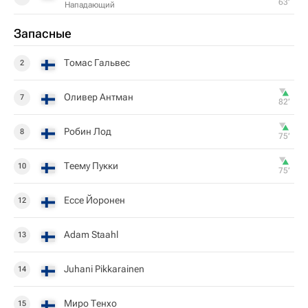
63‎’‎
Нападающий
Запасные
Томас Гальвес
2
Оливер Антман
7
82‎’‎
Робин Лод
8
75‎’‎
Теему Пукки
10
75‎’‎
Eссе Йоронен
12
Adam Staahl
13
Juhani Pikkarainen
14
Миро Тенхо
15