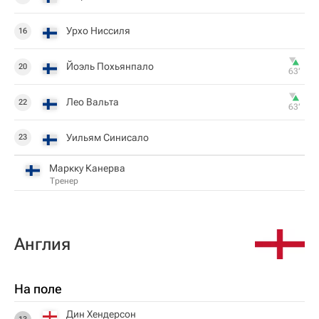
Урхо Ниссиля
16
Йоэль Похьянпало
20
63‎’‎
Лео Вальта
22
63‎’‎
Уильям Синисало
23
Маркку Канерва
Тренер
Англия
На поле
Дин Хендерсон