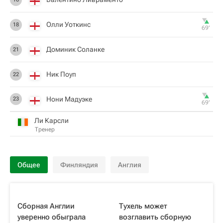
Олли Уоткинс
18
69‎’‎
Доминик Соланке
21
Ник Поуп
22
Нони Мадуэке
23
69‎’‎
Ли Карсли
Тренер
Общее
Финляндия
Англия
Сборная Англии
Тухель может
уверенно обыграла
возглавить сборную