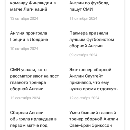
команду Финляндии в
Англии по футболу,
матче Лиги наций
пишут СМИ
13 октября 2024
11 октября 2024
Англия проиграла
Палмера признали
Греции в Лондоне
лучшим футболистом
сборной Англии
10 октября 2024
09 октября 2024
СМИ узнали, кого
Экс-тренер сборной
рассматривают на пост
Англии Саутгейт
главного тренера
признался, что ему
сборной Англии
нужно время отдохнуть
12 сентября 2024
12 сентября 2024
Сборная Англии
Умер бывший главный
обыграла ирландцев в
тренер сборной Англии
первом матче под
Свен-Еран Эрикссон