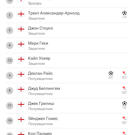
13
Вратарь
Трент Александер-Арнолд
2
74‎’‎
Защитник
Джон Стоунз
5
Защитник
Марк Гехи
6
Защитник
Кайл Уокер
12
Защитник
Деклан Райс
4
84‎’‎
85‎’‎
Полузащитник
Джуд Беллингем
8
80‎’‎
Полузащитник
Джек Грилиш
17
18‎’‎
Полузащитник
Эйнджел Гомес
19
80‎’‎
Полузащитник
Кол Палмер