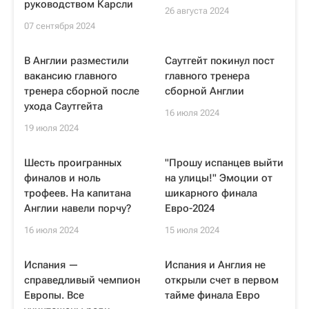
руководством Карсли
26 августа 2024
07 сентября 2024
В Англии разместили
Саутгейт покинул пост
вакансию главного
главного тренера
тренера сборной после
сборной Англии
ухода Саутгейта
16 июля 2024
19 июля 2024
Шесть проигранных
"Прошу испанцев выйти
финалов и ноль
на улицы!" Эмоции от
трофеев. На капитана
шикарного финала
Англии навели порчу?
Евро-2024
16 июля 2024
15 июля 2024
Испания —
Испания и Англия не
справедливый чемпион
открыли счет в первом
Европы. Все
тайме финала Евро