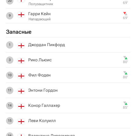
20
69‎’‎
Полузащитник
Гарри Кейн
9
69‎’‎
Нападающий
Запасные
Джордан Пикфорд
1
Рико Льюис
3
80‎’‎
Фил Фоден
10
80‎’‎
Энтони Гордон
11
Конор Галлахер
14
85‎’‎
Леви Колуилл
15
Валентино Ливраменто
16