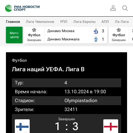
Главное
Лига Чемпионов
РПЛ
Лига Европы
АПЛ
Ла Лига
3
Динамо Москва
Матч-
Футбол
Футбол
центр
1
Динамо Махачкала
Завершен
Завершен
Футбол
Лига наций УЕФА. Лига B
Тур:
4
Время начала:
13.10.2024 в 19:00
Стадион:
Olympiastadion
Зрители:
32411
Завершен
1
:
3