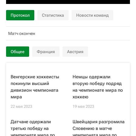
Протокол
Статистика
Новости команд
Матч окончен
Общее
Франция
Австрия
Венгерские хоккеисты
Немцы одержали
покинули высший
вторую победу подряд
дивизион чемпионата
на чемпионате мира по
мира
хоккею
22 мая 2023
19 мая 2023
Датчане одержали
Швейцария разгромила
третью победу на
Словению в матче
чемпионате мира по
чемпионата мира по