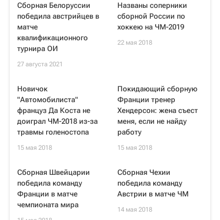
Сборная Белоруссии
Названы соперники
победила австрийцев в
сборной России по
матче
хоккею на ЧМ-2019
квалификационного
22 мая 2018
турнира ОИ
27 августа 2021
Новичок
Покидающий сборную
"Автомобилиста"
Франции тренер
француз Да Коста не
Хендерсон: жена съест
доиграл ЧМ-2018 из-за
меня, если не найду
травмы голеностопа
работу
15 мая 2018
15 мая 2018
Сборная Швейцарии
Сборная Чехии
победила команду
победила команду
Франции в матче
Австрии в матче ЧМ
чемпионата мира
14 мая 2018