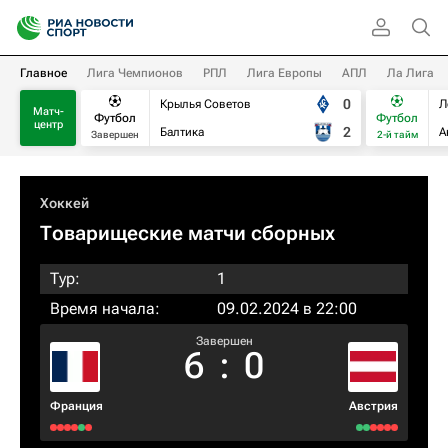
Главное
Лига Чемпионов
РПЛ
Лига Европы
АПЛ
Ла Лига
0
Крылья Советов
Л
Матч-
Футбол
Футбол
центр
2
Балтика
А
Завершен
2-й тайм
Хоккей
Товарищеские матчи сборных
Тур:
1
Время начала:
09.02.2024 в 22:00
Завершен
6
:
0
Франция
Австрия