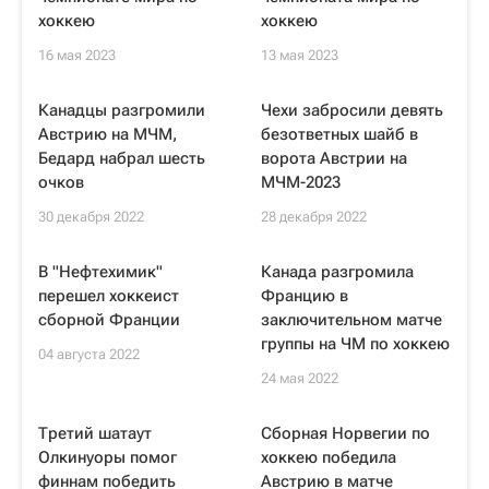
хоккею
хоккею
16 мая 2023
13 мая 2023
Канадцы разгромили
Чехи забросили девять
Австрию на МЧМ,
безответных шайб в
Бедард набрал шесть
ворота Австрии на
очков
МЧМ-2023
30 декабря 2022
28 декабря 2022
В "Нефтехимик"
Канада разгромила
перешел хоккеист
Францию в
сборной Франции
заключительном матче
группы на ЧМ по хоккею
04 августа 2022
24 мая 2022
Третий шатаут
Сборная Норвегии по
Олкинуоры помог
хоккею победила
финнам победить
Австрию в матче