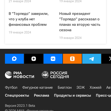
21 января 2024
19 января 2024
В "Торпедо" заверили,
Новый президент
что у клуба нет
"Торпедо" рассказал о
финансовых проблем
планах на вторую часть
сезона
19 января 2024
19 января 2024
Футбол
Фигурное катание
Биатлон
ЗОЖ
Хоккей
Ав
Спецпроекты
Реклама
Продукты и сервисы
Пресс-ц
Версия 2023.1 Beta
© 2026 МИА «Россия сегодня»