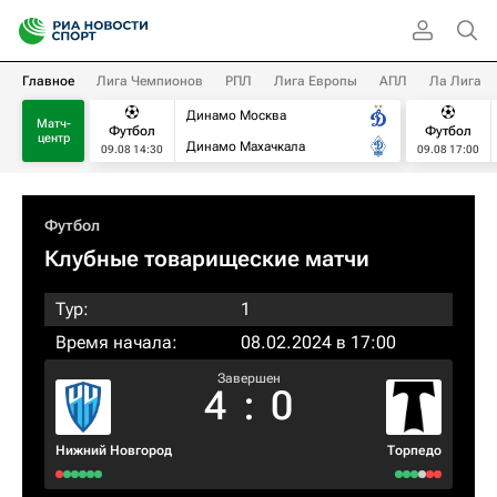
Главное
Лига Чемпионов
РПЛ
Лига Европы
АПЛ
Ла Лига
Динамо Москва
Матч-
Футбол
Футбол
центр
Динамо Махачкала
09.08 14:30
09.08 17:00
Футбол
Клубные товарищеские матчи
Тур:
1
Время начала:
08.02.2024 в 17:00
Завершен
4
:
0
Нижний Новгород
Торпедо