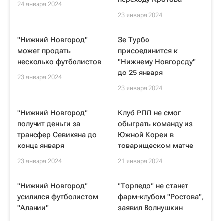
24 января 2024
23 января 2024
"Нижний Новгород"
Зе Турбо
может продать
присоединится к
несколько футболистов
"Нижнему Новгороду"
до 25 января
23 января 2024
23 января 2024
"Нижний Новгород"
Клуб РПЛ не смог
получит деньги за
обыграть команду из
трансфер Севикяна до
Южной Кореи в
конца января
товарищеском матче
23 января 2024
21 января 2024
"Нижний Новгород"
"Торпедо" не станет
усилился футболистом
фарм-клубом "Ростова",
"Алании"
заявил Волнушкин