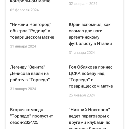
контрольном матче
02 февраля 2024
02 февраля 2024
"Нижний Новгород"
Юран вспомнил, как
обыграл "Родину" в
сломал две ноги
товарищеском матче
аргентинскому
футболисту в Италии
31 января 2024
31 января 2024
Легенду "Зенита"
Гол Облякова принес
Денисова взяли на
ЦСКА победу над
работу в "Торпедо"
"Торпедо" в
товарищеском матче
31 января 2024
25 января 2024
Вторая команда
"Нижний Новгород"
"Торпедо" пропустит
ведет переговоры с
сезон-2024/25
другими клубами по
переходу Кротова