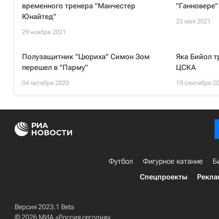
временного тренера "Манчестер
"Ганновере"
Юнайтед"
23 мая 2021
29 ноября 2021
Полузащитник "Цюриха" Симон Зом
Яка Бийол т
перешел в "Парму"
ЦСКА
04 октября 2020
19 сентября 2
Футбол
Фигурное катание
Б
Спецпроекты
Рекла
Версия 2023.1 Beta
© 2026 МИА «Россия сегодня»