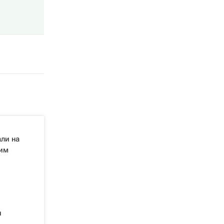
ли на
ким
и