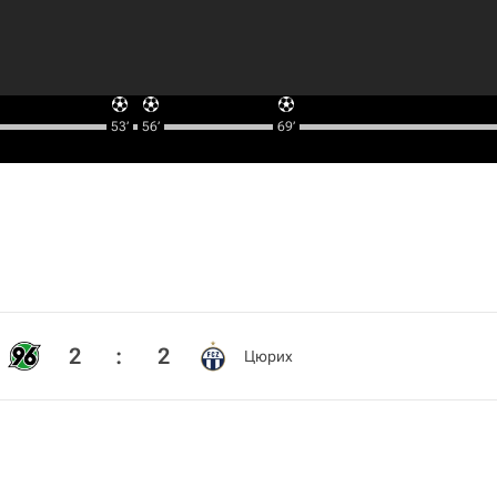
53‎’‎
56‎’‎
69‎’‎
2
:
2
Цюрих