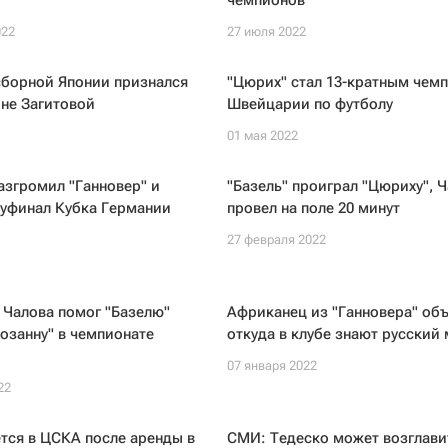
чемпионов
022
27 июля 2022
сборной Японии признался
"Цюрих" стал 13-кратным чем
не Загитовой
Швейцарии по футболу
01 мая 2022
азгромил "Ганновер" и
"Базель" проиграл "Цюриху", 
луфинал Кубка Германии
провел на поле 20 минут
27 февраля 2022
 Чалова помог "Базелю"
Африканец из "Ганновера" объ
озанну" в чемпионате
откуда в клубе знают русский 
07 января 2022
22
тся в ЦСКА после аренды в
СМИ: Тедеско может возглави