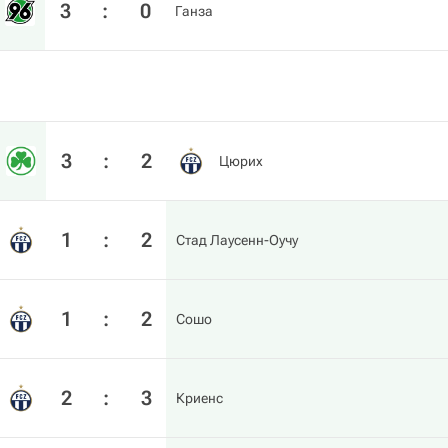
3
:
0
Ганза
3
:
2
Цюрих
1
:
2
Стад Лаусенн-Оучу
1
:
2
Сошо
2
:
3
Криенс