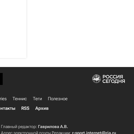
ries
Теннис
Теги
Полезное
нтакты
RSS
Архив
Главный редактор:
Гаврилова А.В.
Адрес электронной почты Редакции:
r-sport.internet@ria.ru