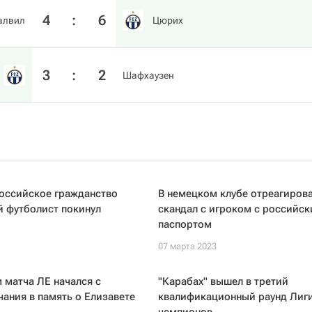
4
:
6
алвил
Цюрих
3
:
2
Шафхаузен
ссийское гражданство
В немецком клубе отреагирова
й футболист покинул
скандал с игроком с российс
паспортом
07 марта 2023
 матча ЛЕ начался с
"Карабах" вышел в третий
ания в память о Елизавете
квалификационный раунд Лиг