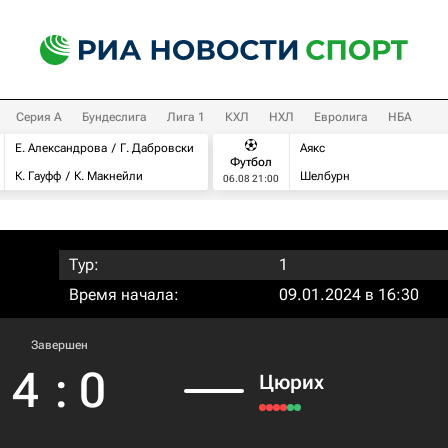
Серия А
Бундеслига
Лига 1
КХЛ
НХЛ
Евролига
НБА
Е. Александрова
Г. Дабровски
Аякс
Футбол
К. Гауфф
К. Макнейли
Шелбурн
06.08 21:00
Тур:
1
Время начала:
09.01.2024 в 16:30
Завершен
4
:
0
Цюрих