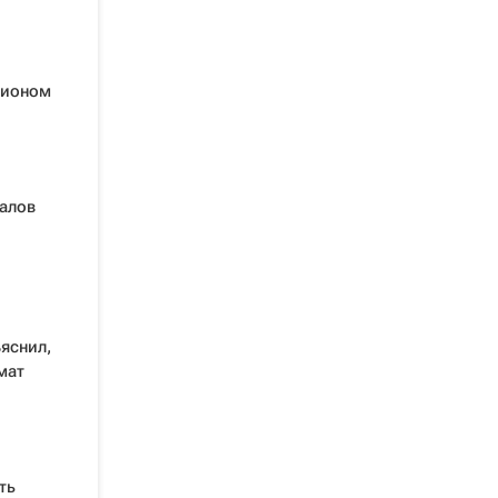
пионом
Чалов
яснил,
мат
ть