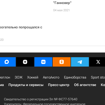
"Ганновер"
04 мая 2021
рогательно попрощался с
020
иатлон
ЗОЖ
Хоккей
Авто/мото
Единоборства
Sport sto
ма
Продукты и сервисы
Пресс-центр
Об агентстве
Ко
Свидетельство о регистрации Эл № ФС77-57640
Учредитель: Федеральное государственное унитарное