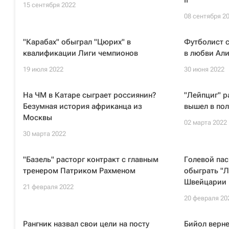
II
15 сентября 2022
08 сентября 2
"Карабах" обыграл "Цюрих" в
Футболист 
квалификации Лиги чемпионов
в любви Али
19 июля 2022
30 июня 2022
На ЧМ в Катаре сыграет россиянин?
"Лейпциг" р
Безумная история африканца из
вышел в по
Москвы
02 марта 2022
30 марта 2022
"Базель" расторг контракт с главным
Голевой пас
тренером Патриком Рахменом
обыграть "Л
Швейцарии
21 февраля 2022
20 февраля 20
Рангник назвал свои цели на посту
Бийол верне