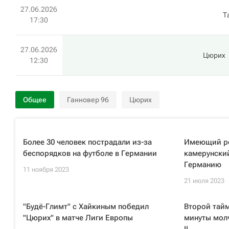
27.06.2026
Т
17:30
27.06.2026
Цюрих
12:30
Общее
Ганновер 96
Цюрих
Более 30 человек пострадали из-за
Имеющий ро
беспорядков на футболе в Германии
камерунски
Германию
11 ноября 2023
21 июля 2023
"Будё-Глимт" с Хайкиным победил
Второй тайм
"Цюрих" в матче Лиги Европы
минуты молч