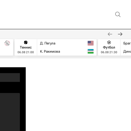
Д. Пегула
Браг
Теннис
Футбол
К. Рахимова
Дин
06.08 21:00
06.08 21:30