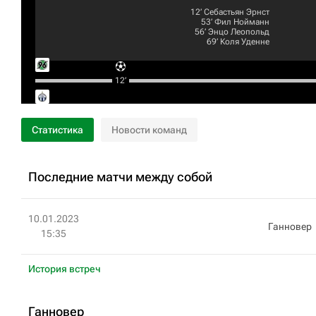
12‎’‎
Себастьян Эрнст
53‎’‎
Фил Нойманн
56‎’‎
Энцо Леопольд
69‎’‎
Коля Уденне
12‎’‎
Статистика
Новости команд
Последние матчи между собой
10.01.2023
Ганновер
15:35
История встреч
Ганновер