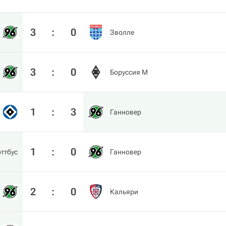
3
:
0
Зволле
3
:
0
Боруссия М
1
:
3
Ганновер
1
:
0
ттбус
Ганновер
2
:
0
Кальяри