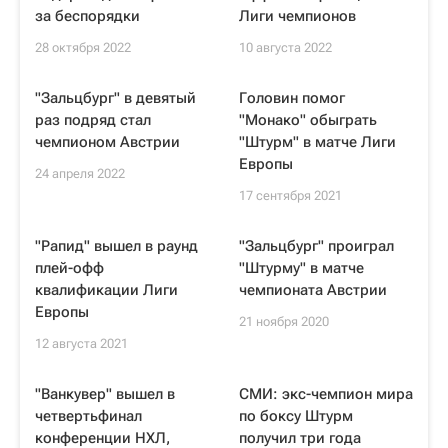
за беспорядки
Лиги чемпионов
28 октября 2022
10 августа 2022
"Зальцбург" в девятый
Головин помог
раз подряд стал
"Монако" обыграть
чемпионом Австрии
"Штурм" в матче Лиги
Европы
24 апреля 2022
17 сентября 2021
"Рапид" вышел в раунд
"Зальцбург" проиграл
плей-офф
"Штурму" в матче
квалификации Лиги
чемпионата Австрии
Европы
21 ноября 2020
12 августа 2021
"Ванкувер" вышел в
СМИ: экс-чемпион мира
четвертьфинал
по боксу Штурм
конференции НХЛ,
получил три года