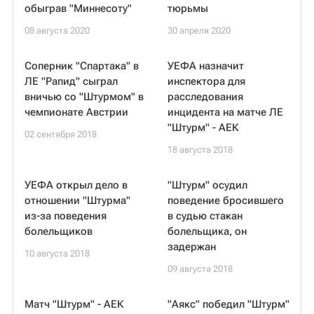
обыграв "Миннесоту"
тюрьмы
08 августа 2020
30 апреля 2020
Соперник "Спартака" в
УЕФА назначит
ЛЕ "Рапид" сыграл
инспектора для
вничью со "Штурмом" в
расследования
чемпионате Австрии
инцидента на матче ЛЕ
"Штурм" - АЕК
02 сентября 2018
18 августа 2018
УЕФА открыл дело в
"Штурм" осудил
отношении "Штурма"
поведение бросившего
из-за поведения
в судью стакан
болельщиков
болельщика, он
задержан
10 августа 2018
09 августа 2018
Матч "Штурм" - АЕК
"Аякс" победил "Штурм"