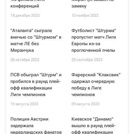
конференций
замену
18 декабря 2023
10 ноября 2023
"Аталанта" сыграла
Футболист "Штурма"
вничью со "Штурмом" в
пропустит матч Лиги
матче ЛЕ без
Европы из-за
Миранчука
проглоченной пчелы
26 октября 2023
20 сентября 2023
ПСВ обыграл "Штурм" и
Фарерский "Клаксвик"
пробился в раунд плей-
одержал очередную
офф квалификации
победу в Лиге
Лиги чемпионов
чемпионов
15 августа 2023
09 августа 2023
Полиция Австрии
Киевское "Динамо"
задержала
вышло в раунд плей-
нидерландских фанатов
офф квалификации