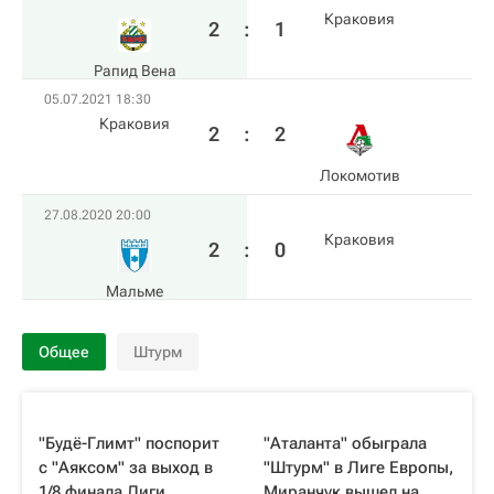
Краковия
2
:
1
Рапид Вена
05.07.2021 18:30
Краковия
2
:
2
Локомотив
27.08.2020 20:00
Краковия
2
:
0
Мальме
Общее
Штурм
"Будё-Глимт" поспорит
"Аталанта" обыграла
с "Аяксом" за выход в
"Штурм" в Лиге Европы,
1/8 финала Лиги
Миранчук вышел на