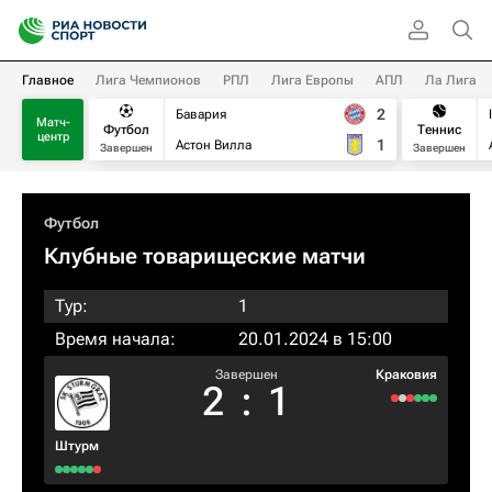
Главное
Лига Чемпионов
РПЛ
Лига Европы
АПЛ
Ла Лига
2
Бавария
Матч-
Футбол
Теннис
центр
1
Астон Вилла
Завершен
Завершен
Футбол
Клубные товарищеские матчи
Тур:
1
Время начала:
20.01.2024 в 15:00
Завершен
Краковия
2
:
1
Штурм