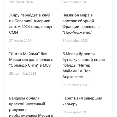
20 апреля 2024
04 апреля 2024
Жиру перейдет в клуб
Чемпион мира в
из Северной Америки
составе сборной
летом 2024 года, пишут
Франции перешел в
СМИ
"Лос-Анджелес"
27 марта 2024
31 декабря 2023
"Интер Майами" без
В Месси бросили
Месси сыграл вничью с
бутылку с водой после
"Орландо Сити" в MLS
победы "Интер
Майами" в Лос-
25 сентября 2023
Анджелесе
05 сентября 2023
Вандалы облили
Гарет Бэйл завершил
краской настенный
карьеру
рисунок с
09 января 2023
изображением Месси в