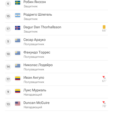
Робин Янссон
6
Защитник
Родриго Шлегель
15
Защитник
Dagur Dan Thorhallsson
17
66‎’‎
Защитник
Сесар Араухо
5
Полузащитник
Факундо Торрес
10
Полузащитник
Николас Лодейро
14
Полузащитник
Иван Ангуло
77
61‎’‎
Полузащитник
Луис Муриэль
9
Нападающий
Duncan McGuire
13
78‎’‎
Нападающий