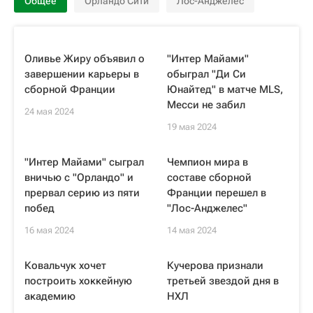
Общее
Орландо Сити
Лос-Анджелес
Оливье Жиру объявил о
"Интер Майами"
завершении карьеры в
обыграл "Ди Си
сборной Франции
Юнайтед" в матче MLS,
Месси не забил
24 мая 2024
19 мая 2024
"Интер Майами" сыграл
Чемпион мира в
вничью с "Орландо" и
составе сборной
прервал серию из пяти
Франции перешел в
побед
"Лос-Анджелес"
16 мая 2024
14 мая 2024
Ковальчук хочет
Кучерова признали
построить хоккейную
третьей звездой дня в
академию
НХЛ