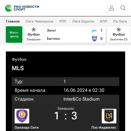
Главное
Лига Чемпионов
РПЛ
Лига Европы
АПЛ
Ла Лига
1
Зенит
Матч-
Футбол
Футбол
центр
0
Балтика
Завершен
Закончен (П)
Футбол
MLS
Тур:
1
Время начала:
16.06.2024 в 02:30
Стадион:
Inter&Co Stadium
Завершен
1
:
3
Орландо Сити
Лос-Анджелес