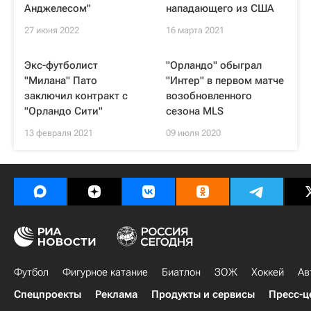
Анджелесом"
нападающего из США
27 июня 2022
16 марта 2021
Экс-футболист
"Орландо" обыграл
"Милана" Пато
"Интер" в первом матче
заключил контракт с
возобновленного
"Орландо Сити"
сезона MLS
13 февраля 2021
09 июля 2020
Футбол
Фигурное катание
Биатлон
ЗОЖ
Хоккей
Ав
Спецпроекты
Реклама
Продукты и сервисы
Пресс-ц