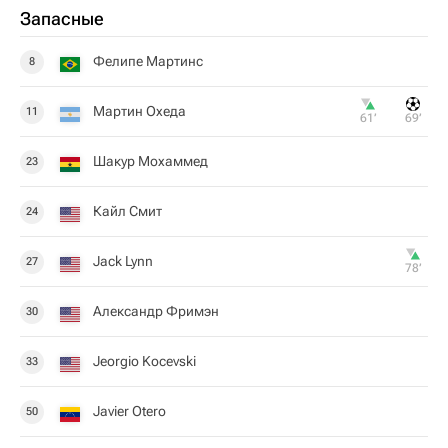
Запасные
Фелипе Мартинс
8
Мартин Охеда
11
61‎’‎
69‎’‎
Шакур Мохаммед
23
Кайл Смит
24
Jack Lynn
27
78‎’‎
Александр Фримэн
30
Jeorgio Kocevski
33
Javier Otero
50