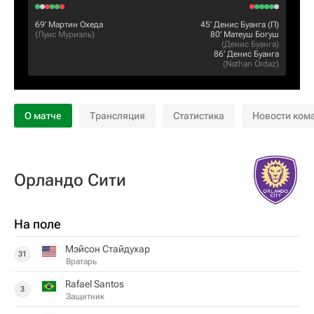
69‎’‎
Мартин Охеда
45‎’‎
Денис Буанга
(П)
(
Луис Муриэль
)
80‎’‎
Матеуш Богуш
(
Денис Буанга
)
86‎’‎
Денис Буанга
(
Nathan Ordaz
)
О матче
Трансляция
Статистика
Новости ком
Орландо Сити
На поле
Мэйсон Стайдухар
31
Вратарь
Rafael Santos
3
Защитник