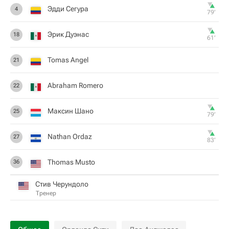
Эдди Сегура
4
79‎’‎
Эрик Дуэнас
18
61‎’‎
Tomas Angel
21
Abraham Romero
22
Максин Шано
25
79‎’‎
Nathan Ordaz
27
83‎’‎
Thomas Musto
36
Стив Черундоло
Тренер