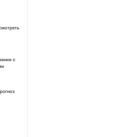
смотреть
вании с
ми
прогноз