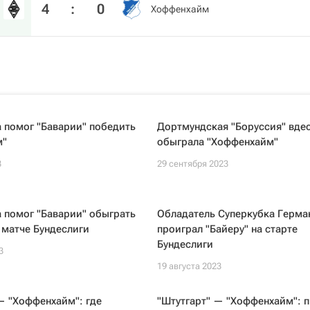
4
:
0
Хоффенхайм
 помог "Баварии" победить
Дортмундская "Боруссия" вде
м"
обыграла "Хоффенхайм"
3
29 сентября 2023
 помог "Баварии" обыграть
Обладатель Суперкубка Герма
в матче Бундеслиги
проиграл "Байеру" на старте
Бундеслиги
3
19 августа 2023
— "Хоффенхайм": где
"Штутгарт" — "Хоффенхайм": 