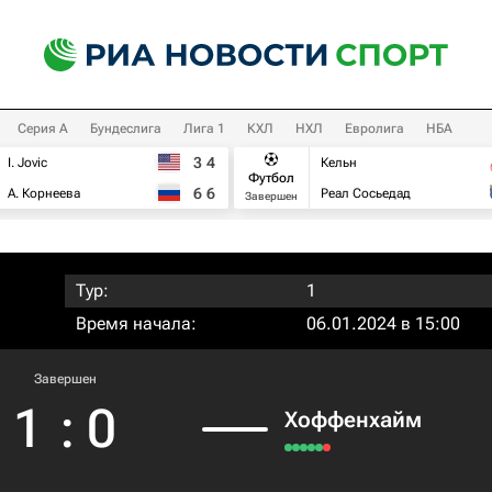
Серия А
Бундеслига
Лига 1
КХЛ
НХЛ
Евролига
НБА
3
4
I. Jovic
Кельн
Футбол
6
6
А. Корнеева
Реал Сосьедад
Завершен
Тур:
1
Время начала:
06.01.2024 в 15:00
Завершен
1
:
0
Хоффенхайм