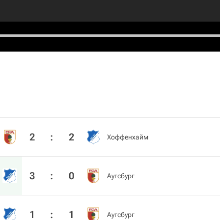
2
:
2
Хоффенхайм
3
:
0
Аугсбург
1
:
1
Аугсбург