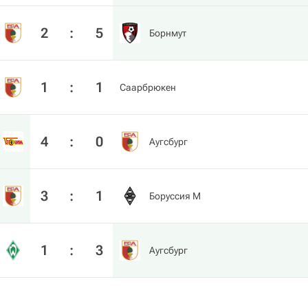
2
:
5
Борнмут
1
:
1
Саарбрюкен
4
:
0
Аугсбург
3
:
1
Боруссия М
1
:
3
Аугсбург