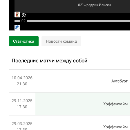
02‎’‎
Фредрик Йенсен
02‎’‎
Статистика
Новости команд
Последние матчи между собой
10.04.2026
Аугсбург
21:30
29.11.2025
Хоффенхайм
17:30
29.03.2025
Хоффенхайм
17:30