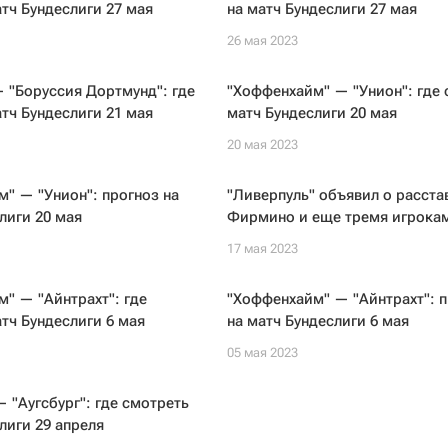
тч Бундеслиги 27 мая
на матч Бундеслиги 27 мая
26 мая 2023
— "Боруссия Дортмунд": где
"Хоффенхайм" — "Унион": где 
тч Бундеслиги 21 мая
матч Бундеслиги 20 мая
20 мая 2023
" — "Унион": прогноз на
"Ливерпуль" объявил о расста
лиги 20 мая
Фирмино и еще тремя игрока
17 мая 2023
" — "Айнтрахт": где
"Хоффенхайм" — "Айнтрахт": 
тч Бундеслиги 6 мая
на матч Бундеслиги 6 мая
05 мая 2023
— "Аугсбург": где смотреть
лиги 29 апреля