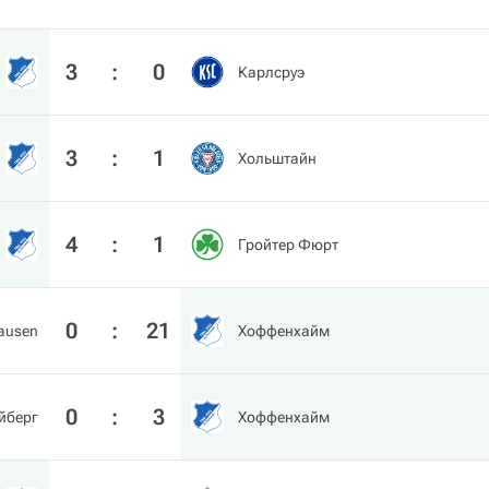
3
:
0
Карлсруэ
3
:
1
Хольштайн
4
:
1
Гройтер Фюрт
0
:
21
ausen
Хоффенхайм
0
:
3
йберг
Хоффенхайм