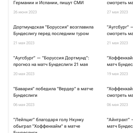
Германии и Испании, пишут СМИ
смотреть ма
26 июня 2023
27 мая 2023
Дортмундская "Боруссия" возглавила
"Аугсбург" 
Бундеслигу перед последним туром
смотреть ма
21 мая 2023
21 мая 2023
"Аугсбург" — "Боруссия Дортмунд":
"Хоффенхайм
прогноз на матч Бундеслиги 21 мая
матч Бундес
20 мая 2023
19 мая 2023
"Бавария" победила "Вердер" в матче
"Хоффенхайм
Бундеслиги
смотреть ма
06 мая 2023
06 мая 2023
"Лейпциг" благодаря голу Нкунку
"Айнтрахт" 
обыграл "Хоффенхайм" в матче
матч Бундес
Бундеслиги