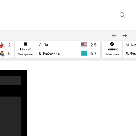
2
2
5
Э. Ли
М. Ан
Теннис
Теннис
0
6
7
Е. Рыбакина
Л. Фе
Завершен
Завершен