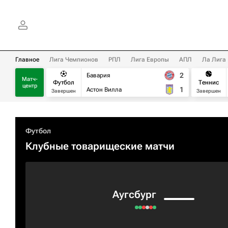
Главное
Лига Чемпионов
РПЛ
Лига Европы
АПЛ
Ла Лига
2
Бавария
Матч-
Футбол
Теннис
центр
1
Астон Вилла
Завершен
Завершен
Футбол
Клубные товарищеские матчи
Аугсбург