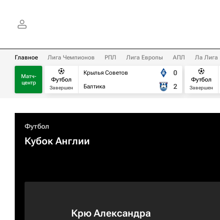
Главное
Лига Чемпионов
РПЛ
Лига Европы
АПЛ
Ла Лига
0
Крылья Советов
Матч-
Футбол
Футбол
центр
2
Балтика
Завершен
Завершен
Футбол
Кубок Англии
Крю Александра