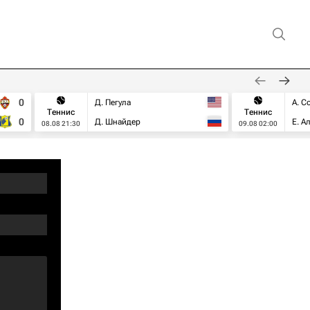
0
Д. Пегула
А. С
Теннис
Теннис
0
Д. Шнайдер
Е. А
08.08 21:30
09.08 02:00