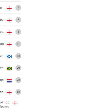
нт
4
лер
7
орд
8
ас
11
ин
18
own
20
де
22
лл
35
Тэйлор
Тренер