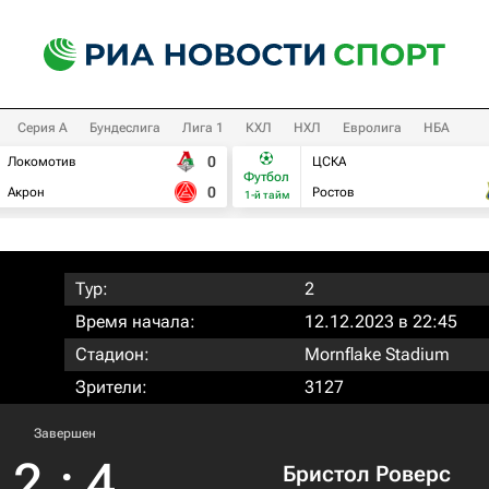
Серия А
Бундеслига
Лига 1
КХЛ
НХЛ
Евролига
НБА
0
Локомотив
ЦСКА
Футбол
0
Акрон
Ростов
1-й тайм
Тур:
2
Время начала:
12.12.2023 в 22:45
Стадион:
Mornflake Stadium
Зрители:
3127
Завершен
2
:
4
Бристол Роверс