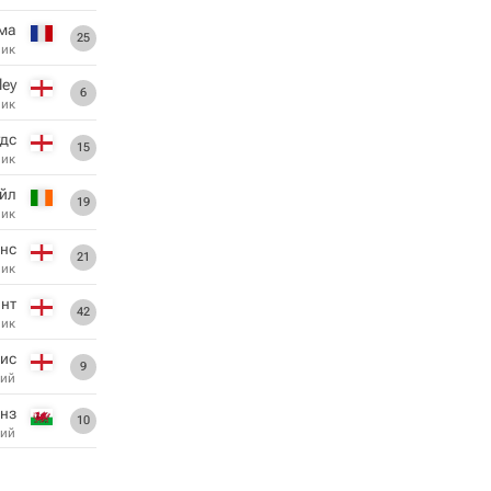
ма
25
ник
ley
6
ник
удс
15
ник
йл
19
ник
нс
21
ник
ант
42
ник
ис
9
ий
нз
10
ий