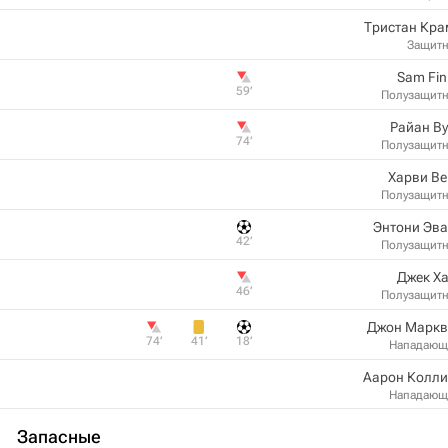
Тристан Кра
Защит
Sam Fin
59‎’‎
Полузащит
Райан В
74‎’‎
Полузащит
Харви Ве
Полузащит
Энтони Эва
42‎’‎
Полузащит
Джек Х
46‎’‎
Полузащит
Джон Маркв
74‎’‎
41‎’‎
18‎’‎
Нападающ
Аарон Колли
Нападающ
Запасные