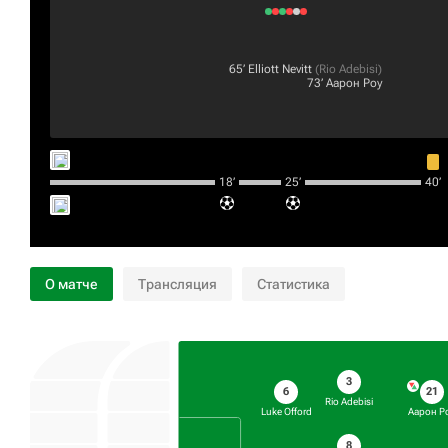
65‎’‎
Elliott Nevitt
(
Rio Adebisi
)
73‎’‎
Аарон Роу
18‎’‎
25‎’‎
40‎’‎
О матче
Трансляция
Статистика
3
6
21
Rio Adebisi
Luke Offord
Аарон Р
8