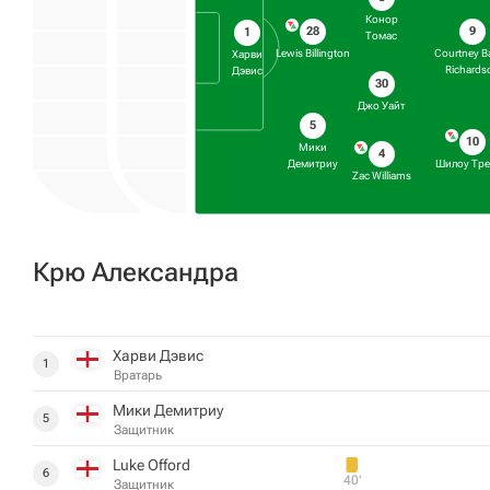
Конор
28
9
1
Томас
Lewis Billington
Courtney B
Харви
Richards
Дэвис
30
Джо Уайт
5
10
Мики
4
Демитриу
Шилоу Тр
Zac Williams
Крю Александра
Харви Дэвис
1
Вратарь
Мики Демитриу
5
Защитник
Luke Offord
6
40‎’‎
Защитник