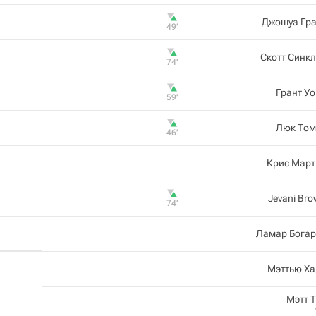
Джошуа Гра
49‎’‎
Скотт Синк
74‎’‎
Грант У
59‎’‎
Люк Том
46‎’‎
Крис Март
Jevani Br
74‎’‎
Ламар Богар
Мэттью Ха
Мэтт 