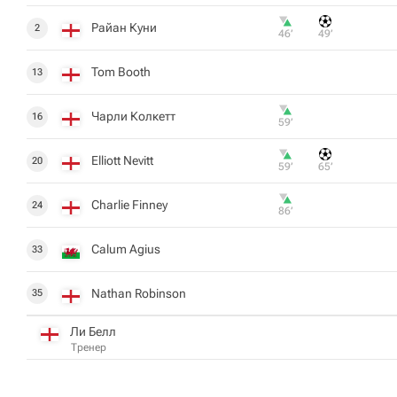
Райан Куни
2
46‎’‎
49‎’‎
Tom Booth
13
Чарли Колкетт
16
59‎’‎
Elliott Nevitt
20
59‎’‎
65‎’‎
Charlie Finney
24
86‎’‎
Calum Agius
33
Nathan Robinson
35
Ли Белл
Тренер