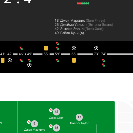
18‎’‎
Джон Марквис
(
Sam Finley
)
25‎’‎
Джеймс Уилсон
(
Энтони Эванс
)
42‎’‎
Энтони Эванс
(
Джек Хант
)
49‎’‎
Райан Куни
(А)
41‎’‎
42‎’‎
46‎’‎
49‎’‎
55‎’‎
59‎’‎
65‎’‎
73‎’‎
74‎’‎
42
17
Джек Хант
оу
Connor Taylor
9
15
Джон Марквис