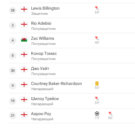
Lewis Billington
28
59‎’‎
Защитник
Rio Adebisi
3
Полузащитник
Zac Williams
4
46‎’‎
Полузащитник
Конор Томас
8
Полузащитник
Джо Уайт
30
Полузащитник
Courtney Baker-Richardson
9
55‎’‎
Нападающий
Шилоу Трейси
10
59‎’‎
Нападающий
Аарон Роу
21
73‎’‎
86‎’‎
Нападающий