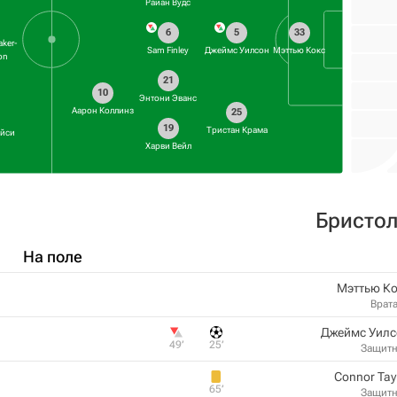
Райан Вудс
6
5
33
aker-
Sam Finley
Джеймс Уилсон
Мэттью Кокс
on
21
10
Энтони Эванс
Аарон Коллинз
25
19
Тристан Крама
ейси
Харви Вейл
Бристол
На поле
Мэттью Ко
Врат
Джеймс Уилс
49‎’‎
25‎’‎
Защит
Connor Tay
65‎’‎
Защит