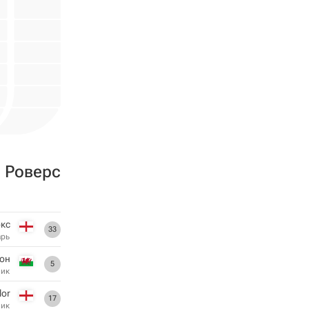
 Роверс
кс
33
арь
он
5
ник
lor
17
ник