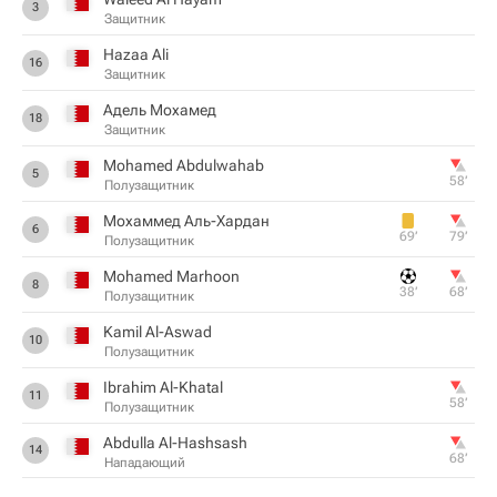
3
Защитник
Hazaa Ali
16
Защитник
Адель Мохамед
18
Защитник
Mohamed Abdulwahab
5
58‎’‎
Полузащитник
Мохаммед Аль-Хардан
6
69‎’‎
79‎’‎
Полузащитник
Mohamed Marhoon
8
38‎’‎
68‎’‎
Полузащитник
Kamil Al-Aswad
10
Полузащитник
Ibrahim Al-Khatal
11
58‎’‎
Полузащитник
Abdulla Al-Hashsash
14
68‎’‎
Нападающий