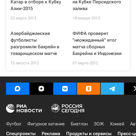
Катар в отборе к Кубку
на Кубке Персидского
Азии-2015
залива
22 марта 2013
18 января 2013
Азербайджанские
ФИФА проверит
футболисты
"неожиданный" итог
разгромили Бахрейн в
матча сборных
товарищеском матче
Бахрейна и Индонезии
15 августа 2012
01 марта 2012
Футбол
Фигурное катание
Биатлон
ЗОЖ
Хоккей
Ав
Спецпроекты
Реклама
Продукты и сервисы
Пресс-ц