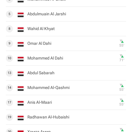
Abdulmuain Al Jarshi
5
Wahid Al Khyat
8
Omar Al Dahi
9
55‎’‎
Mohammed Al Dahi
10
71‎’‎
Abdul Sabarah
13
Mohammed Al-Qashmi
14
55‎’‎
Anis Al-Maari
17
55‎’‎
Radhawan Al-Hubaishi
19
Хамза Амир
20