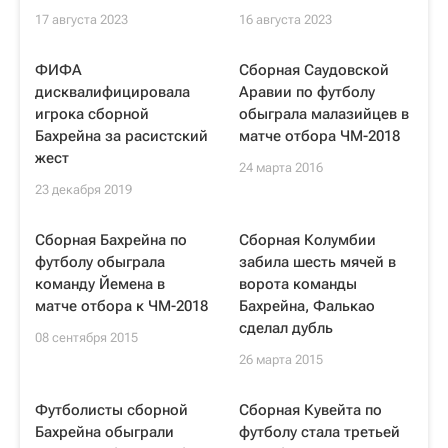
17 августа 2023
16 августа 2023
ФИФА
Сборная Саудовской
дисквалифицировала
Аравии по футболу
игрока сборной
обыграла малазийцев в
Бахрейна за расистский
матче отбора ЧМ-2018
жест
24 марта 2016
23 декабря 2019
Сборная Бахрейна по
Сборная Колумбии
футболу обыграла
забила шесть мячей в
команду Йемена в
ворота команды
матче отбора к ЧМ-2018
Бахрейна, Фалькао
сделал дубль
08 сентября 2015
26 марта 2015
Футболисты сборной
Сборная Кувейта по
Бахрейна обыграли
футболу стала третьей