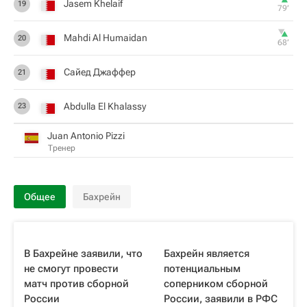
Jasem Khelaif
19
79‎’‎
Mahdi Al Humaidan
20
68‎’‎
Сайед Джаффер
21
Abdulla El Khalassy
23
Juan Antonio Pizzi
Тренер
Общее
Бахрейн
В Бахрейне заявили, что
Бахрейн является
не смогут провести
потенциальным
матч против сборной
соперником сборной
России
России, заявили в РФС