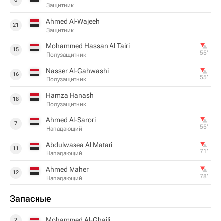
6
Защитник
Ahmed Al-Wajeeh
21
Защитник
Mohammed Hassan Al Tairi
15
55‎’‎
Полузащитник
Nasser Al-Gahwashi
16
55‎’‎
Полузащитник
Hamza Hanash
18
Полузащитник
Ahmed Al-Sarori
7
55‎’‎
Нападающий
Abdulwasea Al Matari
11
71‎’‎
Нападающий
Ahmed Maher
12
78‎’‎
Нападающий
Запасные
Mohammed Al-Ghaili
2