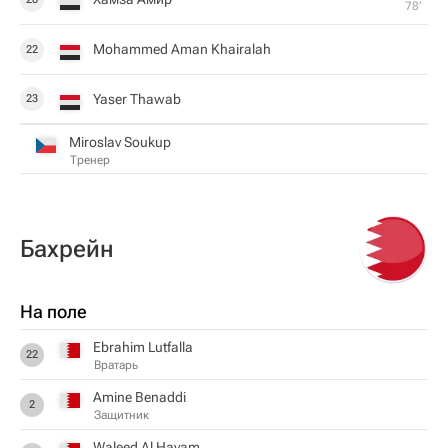
78‎’‎
Mohammed Aman Khairalah
22
Yaser Thawab
23
Miroslav Soukup
Тренер
Бахрейн
На поле
Ebrahim Lutfalla
22
Вратарь
Amine Benaddi
2
Защитник
Waleed Al Hayam