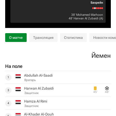
Бахрейн
38‎’‎
Mohamed Marhoon
48‎’‎
Harwan Al Zubaidi
(А)
О матче
Трансляция
Статистика
Новости ком
Йемен
На поле
Abdullah Al-Saadi
1
Вратарь
Harwan Al Zubaidi
3
45‎’‎
48‎’‎
Защитник
Hamza Al Rimi
4
Защитник
Al-Khader Al-Douh