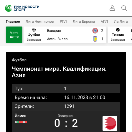
Главное
Лига Чемпионов
РПЛ
Лига Европы
АПЛ
Ла Лига
2
Бавария
Матч-
Футбол
Теннис
центр
1
Астон Вилла
Завершен
Завершен
Футбол
Чемпионат мира. Квалификация.
Азия
Тур:
1
Время начала:
16.11.2023 в 21:00
Зрители:
1291
Йемен
Завершен
0
:
2