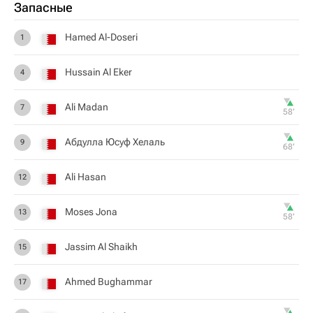
Запасные
Hamed Al-Doseri
1
Hussain Al Eker
4
Ali Madan
7
58‎’‎
Абдулла Юсуф Хелаль
9
68‎’‎
Ali Hasan
12
Moses Jona
13
58‎’‎
Jassim Al Shaikh
15
Ahmed Bughammar
17