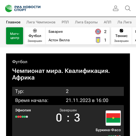
Главное
Лига Чемпионов
РПЛ
Лига Европы
АПЛ
Ла Лига
2
Бавария
Матч-
Футбол
Теннис
центр
1
Астон Вилла
Завершен
Завершен
Футбол
Чемпионат мира. Квалификация.
Африка
Тур:
2
Время начала:
21.11.2023 в 16:00
Эфиопия
Завершен
0
:
3
Буркина-Фасо