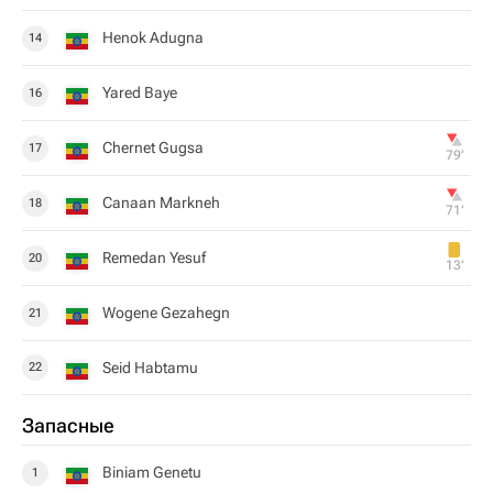
Henok Adugna
14
Yared Baye
16
Chernet Gugsa
17
79‎’‎
Canaan Markneh
18
71‎’‎
Remedan Yesuf
20
13‎’‎
Wogene Gezahegn
21
Seid Habtamu
22
Запасные
Biniam Genetu
1