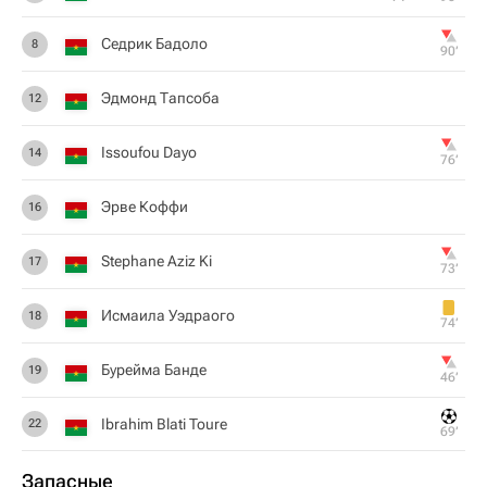
Седрик Бадоло
8
90‎’‎
Эдмонд Тапсоба
12
Issoufou Dayo
14
76‎’‎
Эрве Коффи
16
Stephane Aziz Ki
17
73‎’‎
Исмаила Уэдраого
18
74‎’‎
Бурейма Банде
19
46‎’‎
Ibrahim Blati Toure
22
69‎’‎
Запасные