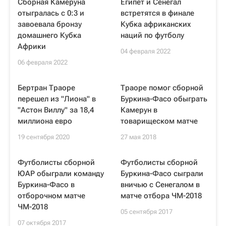
Сборная Камеруна
Египет и Сенегал
отыгралась с 0:3 и
встретятся в финале
завоевала бронзу
Кубка африканских
домашнего Кубка
наций по футболу
Африки
04 февраля 2022
06 февраля 2022
Бертран Траоре
Траоре помог сборной
перешел из "Лиона" в
Буркина-Фасо обыграть
"Астон Виллу" за 18,4
Камерун в
миллиона евро
товарищеском матче
19 сентября 2020
27 мая 2018
Футболисты сборной
Футболисты сборной
ЮАР обыграли команду
Буркина-Фасо сыграли
Буркина-Фасо в
вничью с Сенегалом в
отборочном матче
матче отбора ЧМ-2018
ЧМ-2018
05 сентября 2017
07 октября 2017