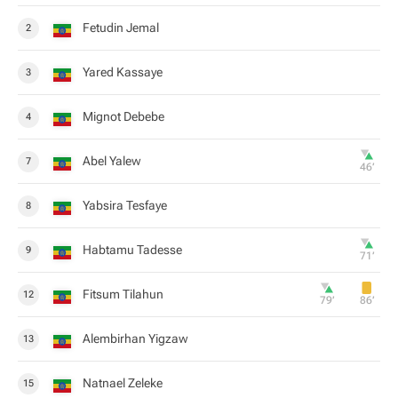
Fetudin Jemal
2
Yared Kassaye
3
Mignot Debebe
4
Abel Yalew
7
46‎’‎
Yabsira Tesfaye
8
Habtamu Tadesse
9
71‎’‎
Fitsum Tilahun
12
79‎’‎
86‎’‎
Alembirhan Yigzaw
13
Natnael Zeleke
15