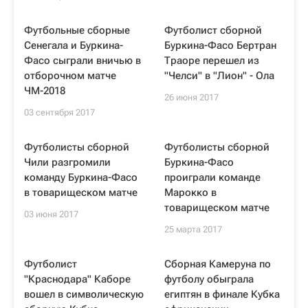
Футбольные сборные
Футболист сборной
Сенегала и Буркина-
Буркина-Фасо Бертран
Фасо сыграли вничью в
Траоре перешел из
отборочном матче
"Челси" в "Лион" - Ола
ЧМ-2018
26 июня 2017
03 сентября 2017
Футболисты сборной
Футболисты сборной
Чили разгромили
Буркина-Фасо
команду Буркина-Фасо
проиграли команде
в товарищеском матче
Марокко в
товарищеском матче
03 июня 2017
25 марта 2017
Футболист
Сборная Камеруна по
"Краснодара" Каборе
футболу обыграла
вошел в символическую
египтян в финале Кубка