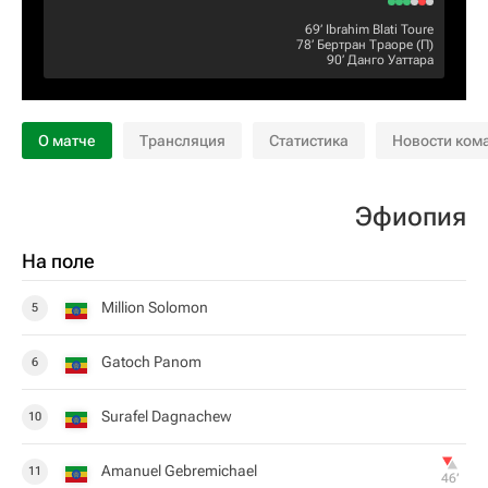
69‎’‎
Ibrahim Blati Toure
78‎’‎
Бертран Траоре
(П)
90‎’‎
Данго Уаттара
О матче
Трансляция
Статистика
Новости ком
Эфиопия
На поле
Million Solomon
5
Gatoch Panom
6
Surafel Dagnachew
10
Amanuel Gebremichael
11
46‎’‎