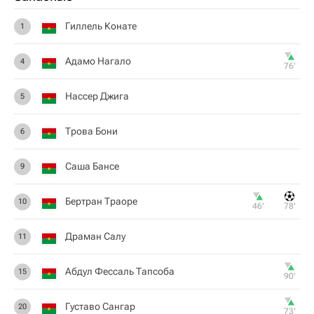
Гиллель Конате
1
Адамо Нагало
4
76‎’‎
Нассер Джига
5
Трова Бони
6
Саша Бансе
9
Бертран Траоре
10
46‎’‎
78‎’‎
Драман Салу
11
Абдул Фессаль Тапсоба
15
90‎’‎
Густаво Сангар
20
73‎’‎