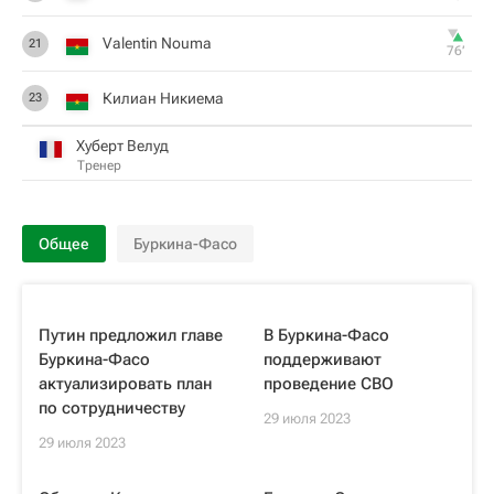
Valentin Nouma
21
76‎’‎
Килиан Никиема
23
Хуберт Велуд
Тренер
Общее
Буркина-Фасо
Путин предложил главе
В Буркина-Фасо
Буркина-Фасо
поддерживают
актуализировать план
проведение СВО
по сотрудничеству
29 июля 2023
29 июля 2023