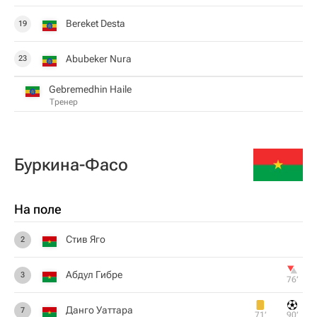
Bereket Desta
19
Abubeker Nura
23
Gebremedhin Haile
Тренер
Буркина-Фасо
На поле
Стив Яго
2
Абдул Гибре
3
76‎’‎
Данго Уаттара
7
71‎’‎
90‎’‎