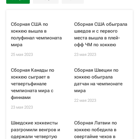
Сборная США по
Сборная США обыграла
хоккею вышла в
шведов и с первого
полуфинал чемпионата
места вышла в плей-
мира
офф ЧМ по хоккею
25 мая 2023
23 мая 2023
Сборная Канады по
Сборная Швеции по
хоккею сыграет в
хоккею обыграла
четвертьфинале
датчан на чемпионате
чемпионата мира с
мира
финнами
22 мая 2023
23 мая 2023
Шведские хоккеисты
Сборная Латвии по
разгромили венгров и
хоккею победила в
одержали четвертую
овертайме чехов в