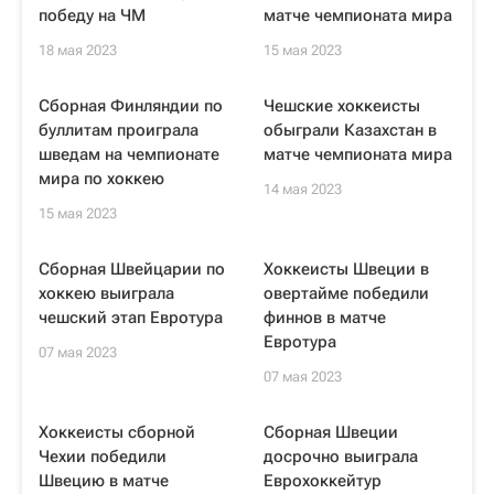
победу на ЧМ
матче чемпионата мира
18 мая 2023
15 мая 2023
Сборная Финляндии по
Чешские хоккеисты
буллитам проиграла
обыграли Казахстан в
шведам на чемпионате
матче чемпионата мира
мира по хоккею
14 мая 2023
15 мая 2023
Сборная Швейцарии по
Хоккеисты Швеции в
хоккею выиграла
овертайме победили
чешский этап Евротура
финнов в матче
Евротура
07 мая 2023
07 мая 2023
Хоккеисты сборной
Сборная Швеции
Чехии победили
досрочно выиграла
Швецию в матче
Еврохоккейтур