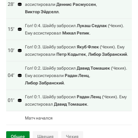
28‎’‎
ассистировали
Деннис Расмуссен
,
Виктор Эйдселл
.
Гол! 0:4. Шайбу забросил
Лукаш Седлак
(
Чехия
).
15‎’‎
Ему ассистировал
Михал Репик
.
Гол! 0:3. Шайбу забросил
Якуб Флек
(
Чехия
). Ему
10‎’‎
ассистировали
Петр Кодытек
,
Либор Забранский
.
Гол! 0:2. Шайбу забросил
Давид Томашек
(
Чехия
).
04‎’‎
Ему ассистировали
Радан Ленц
,
Либор Забранский
.
Гол! 0:1. Шайбу забросил
Радан Ленц
(
Чехия
). Ему
01‎’‎
ассистировал
Давид Томашек
.
Матч начался
Общее
Швеция
Чехия