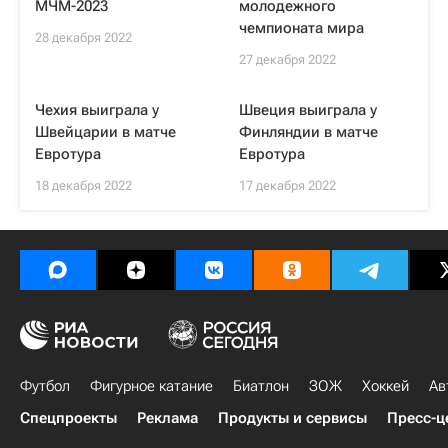
МЧМ-2023
молодежного
чемпионата мира
28 декабря 2022
27 декабря 2022
Чехия выиграла у
Швеция выиграла у
Швейцарии в матче
Финляндии в матче
Евротура
Евротура
18 декабря 2022
17 декабря 2022
Футбол
Фигурное катание
Биатлон
ЗОЖ
Хоккей
Ав
Спецпроекты
Реклама
Продукты и сервисы
Пресс-ц