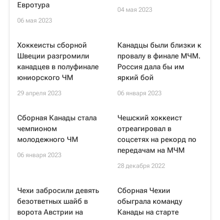
Евротура
04 мая 2023
06 мая 2023
Хоккеисты сборной
Канадцы были близки к
Швеции разгромили
провалу в финале МЧМ.
канадцев в полуфинале
Россия дала бы им
юниорского ЧМ
яркий бой
29 апреля 2023
06 января 2023
Сборная Канады стала
Чешский хоккеист
чемпионом
отреагировал в
молодежного ЧМ
соцсетях на рекорд по
передачам на МЧМ
06 января 2023
28 декабря 2022
Чехи забросили девять
Сборная Чехии
безответных шайб в
обыграла команду
ворота Австрии на
Канады на старте