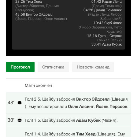
28:26
Тим Хеед
01:42
Радан Ленц
(
Виктор Эйдселл
,
Деннис
(
Давид Томашек
)
Расмуссен
)
04:28
Давид Томашек
48:58
Виктор Эйдселл
(
Радан Ленц
,
Либор
(
Йоэль Перссон
,
Олле Алсинг
)
Забранский
)
10:42
Якуб Флек
(
Либор Забранский
,
Петр
Кодытек
)
15:16
Лукаш Седлак
(
Михал Репик
)
30:41
Адам Кубик
Протокол
Статистика
Новости команд
Матч окончен
Гол! 2:5. Шайбу забросил
Виктор Эйдселл
(
Швеция
48‎’‎
). Ему ассистировали
Олле Алсинг
,
Йоэль Перссон
.
30‎’‎
Гол! 1:5. Шайбу забросил
Адам Кубик
(
Чехия
).
Гол! 1:4. Шайбу забросил
Тим Хеед
(
Швеция
). Ему