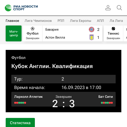
Главное
Лига Чемпионов
РПЛ
Лига Европы
АПЛ
Ла Лига
2
Бавария
Матч-
Футбол
Теннис
центр
1
Астон Вилла
Завершен
Завершен
Футбол
Кубок Англии. Квалификация
Тур:
2
Время начала:
16.09.2023 в 17:00
Лархолл Атлетик
Завершен
Бат Сити
2
:
3
Статистика