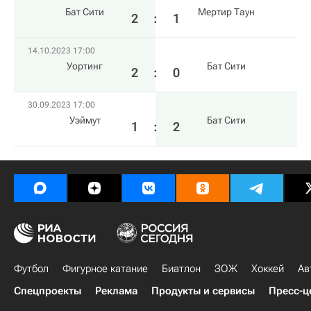
Бат Сити
Мертир Таун
2
:
1
14.10.2023 17:00
Уортинг
Бат Сити
2
:
0
30.09.2023 17:00
Уэймут
Бат Сити
1
:
2
Футбол
Фигурное катание
Биатлон
ЗОЖ
Хоккей
Ав
Спецпроекты
Реклама
Продукты и сервисы
Пресс-ц