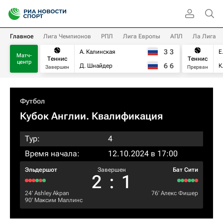
Главное
Лига Чемпионов
РПЛ
Лига Европы
АПЛ
Ла Лига
3
3
А. Калинская
Е
Матч-
Теннис
Теннис
центр
6
6
Д. Шнайдер
К
Завершен
Прерван
Футбол
Кубок Англии. Квалификация
Тур:
4
Время начала:
12.10.2024 в 17:00
Эльдершот
Завершен
Бат Сити
2
:
1
24‎’‎
Ashley Akpan
76‎’‎
Алекс Фишер
90‎’‎
Максим Маллинс