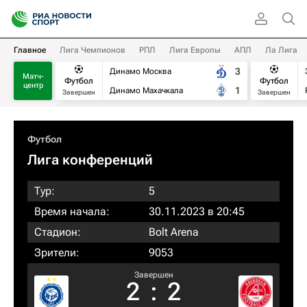
Главное
Лига Чемпионов
РПЛ
Лига Европы
АПЛ
Ла Лига
3
Динамо Москва
Матч-
Футбол
Футбол
центр
1
Динамо Махачкала
Завершен
Завершен
Футбол
Лига конференций
Тур:
5
Время начала:
30.11.2023 в 20:45
Стадион:
Bolt Arena
Зрители:
9053
Завершен
2
:
2