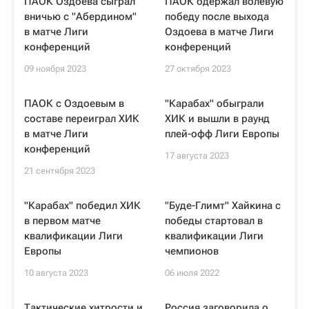
ПАОК Оздоева сыграл
ПАОК одержал волевую
вничью с "Абердином"
победу после выхода
в матче Лиги
Оздоева в матче Лиги
конференций
конференций
09 ноября 2023
27 октября 2023
ПАОК с Оздоевым в
"Карабах" обыграли
составе переиграл ХИК
ХИК и вышли в раунд
в матче Лиги
плей-офф Лиги Европы
конференций
17 августа 2023
21 сентября 2023
"Карабах" победил ХИК
"Буде-Глимт" Хайкина с
в первом матче
победы стартовал в
квалификации Лиги
квалификации Лиги
Европы
чемпионов
10 августа 2023
06 июля 2022
Тактические хитрости и
Россия заговорила о