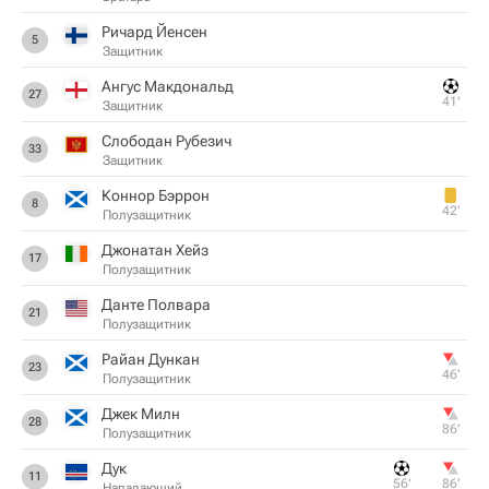
Ричард Йенсен
5
Защитник
Ангус Макдональд
27
41‎’‎
Защитник
Слободан Рубезич
33
Защитник
Коннор Бэррон
8
42‎’‎
Полузащитник
Джонатан Хейз
17
Полузащитник
Данте Полвара
21
Полузащитник
Райан Дункан
23
46‎’‎
Полузащитник
Джек Милн
28
86‎’‎
Полузащитник
Дук
11
56‎’‎
86‎’‎
Нападающий