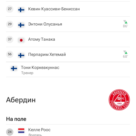
Кевин Куассиви-Бениссан
27
Энтони Олусанья
29
86‎’‎
Атому Танака
37
Перпарим Хетемай
56
68‎’‎
Тони Коркеакуннас
Тренер
Абердин
На поле
Келле Роос
24
Вратарь