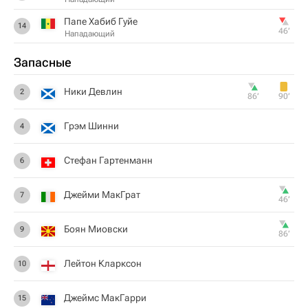
Папе Хабиб Гуйе
14
46‎’‎
Нападающий
Запасные
Ники Девлин
2
86‎’‎
90‎’‎
Грэм Шинни
4
Стефан Гартенманн
6
Джейми МакГрат
7
46‎’‎
Боян Миовски
9
86‎’‎
Лейтон Кларксон
10
Джеймс МакГарри
15