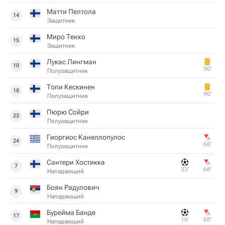
Матти Пелтола
14
Защитник
Миро Тенхо
15
Защитник
Лукас Лингман
10
90‎’‎
Полузащитник
Топи Кескинен
18
90‎’‎
Полузащитник
Пюрю Сойри
23
Полузащитник
Гиоргиос Канеллопулос
24
68‎’‎
Полузащитник
Сантери Хостикка
7
33‎’‎
68‎’‎
Нападающий
Боян Радулович
9
Нападающий
Бурейма Банде
17
16‎’‎
68‎’‎
Нападающий