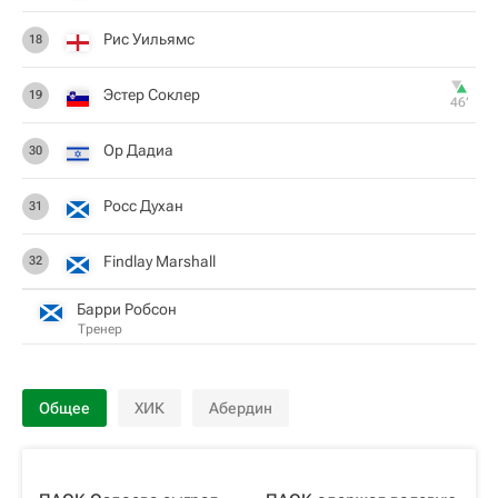
Рис Уильямс
18
Эстер Соклер
19
46‎’‎
Ор Дадиа
30
Росс Духан
31
Findlay Marshall
32
Барри Робсон
Тренер
Общее
ХИК
Абердин