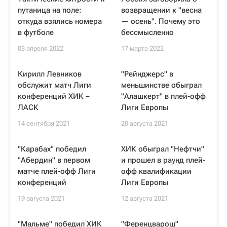
путаница на поле:
возвращении к "весна
откуда взялись номера
— осень". Почему это
в футболе
бессмысленно
03 апреля 2022
17 марта 2022
Кирилл Левников
"Рейнджерс" в
обслужит матч Лиги
меньшинстве обыграл
конференций ХИК –
"Алашкерт" в плей-офф
ЛАСК
Лиги Европы
14 сентября 2021
20 августа 2021
"Карабах" победил
ХИК обыграл "Нефтчи"
"Абердин" в первом
и прошел в раунд плей-
матче плей-офф Лиги
офф квалификации
конференций
Лиги Европы
19 августа 2021
12 августа 2021
"Мальме" победил ХИК
"Ференцварош"