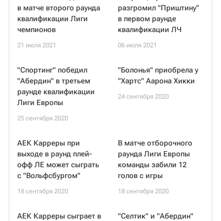
в матче второго раунда
разгромил "Приштину"
квалификации Лиги
в первом раунде
чемпионов
квалификации ЛЧ
21 июля 2021
06 июля 2021
"Спортинг" победил
"Болонья" приобрела у
"Абердин" в третьем
"Хартс" Аарона Хикки
раунде квалификации
24 сентября 2020
Лиги Европы
25 сентября 2020
АЕК Карреры при
В матче отборочного
выходе в раунд плей-
раунда Лиги Европы
офф ЛЕ может сыграть
команды забили 12
с "Вольфсбургом"
голов с игры
18 сентября 2020
18 сентября 2020
АЕК Карреры сыграет в
"Селтик" и "Абердин"