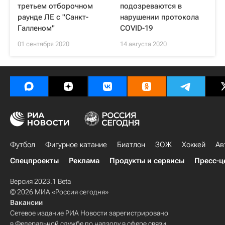
третьем отборочном
подозреваются в
раунде ЛЕ с "Санкт-
нарушении протокола
Галленом"
COVID-19
01 сентября 2020
14 августа 2020
Футбол
Фигурное катание
Биатлон
ЗОЖ
Хоккей
Ав
Спецпроекты
Реклама
Продукты и сервисы
Пресс-ц
Версия 2023.1 Beta
© 2026 МИА «Россия сегодня»
Вакансии
Сетевое издание РИА Новости зарегистрировано
в Федеральной службе по надзору в сфере связи,