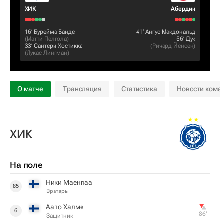
ХИК
Абердин
16‎’‎
Бурейма Банде
41‎’‎
Ангус Макдональд
(
Матти Пелтола
)
56‎’‎
Дук
33‎’‎
Сантери Хостикка
(
Ричард Йенсен
)
(
Лукас Лингман
)
О матче
Трансляция
Статистика
Новости ком
ХИК
На поле
Ники Маенпаа
85
Вратарь
Аапо Халме
6
86‎’‎
Защитник