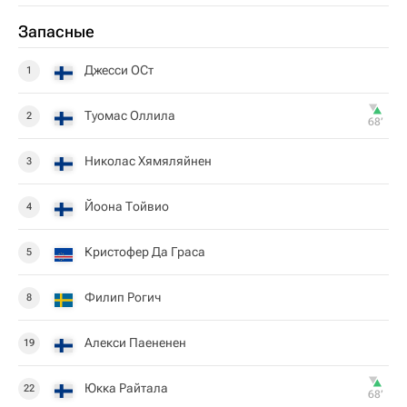
Запасные
Джесси ОСт
1
Туомас Оллила
2
68‎’‎
Николас Хямяляйнен
3
Йоона Тойвио
4
Кристофер Да Граcа
5
Филип Рогич
8
Алекси Паененен
19
Юкка Райтала
22
68‎’‎