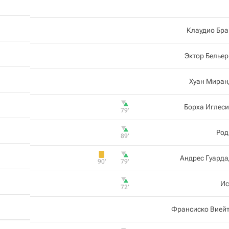
Клаудио Бра
Эктор Белье
Хуан Миран
Борха Иглес
79‎’‎
Род
89‎’‎
Андрес Гуард
90‎’‎
79‎’‎
Иc
72‎’‎
Франсиско Виейт