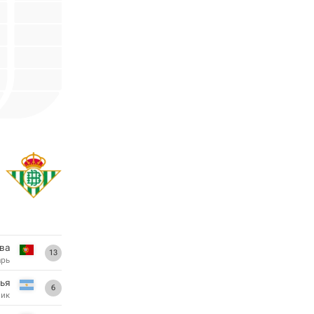
лва
13
арь
ья
6
ник