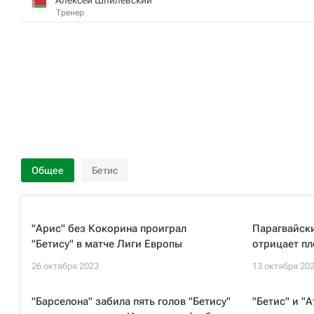
Тренер
Общее
Бетис
"Арис" без Кокорина проиграл
Парагвайск
"Бетису" в матче Лиги Европы
отрицает пл
26 октября 2023
13 октября 20
"Барселона" забила пять голов "Бетису"
"Бетис" и "