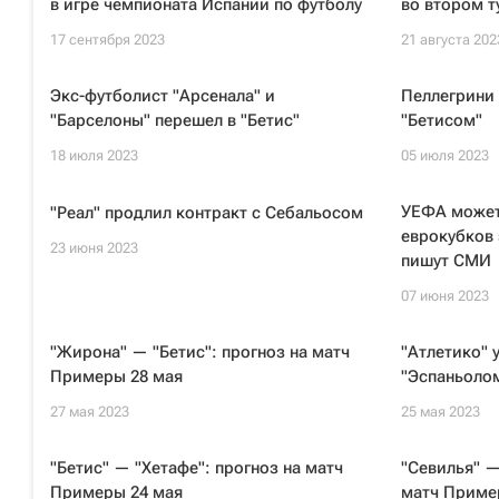
в игре чемпионата Испании по футболу
во втором т
17 сентября 2023
21 августа 202
Экс-футболист "Арсенала" и
Пеллегрини 
"Барселоны" перешел в "Бетис"
"Бетисом"
18 июля 2023
05 июля 2023
УЕФА может
"Реал" продлил контракт с Себальосом
еврокубков 
23 июня 2023
пишут СМИ
07 июня 2023
"Жирона" — "Бетис": прогноз на матч
"Атлетико" 
Примеры 28 мая
"Эспаньолом
27 мая 2023
25 мая 2023
"Бетис" — "Хетафе": прогноз на матч
"Севилья" —
Примеры 24 мая
матч Приме