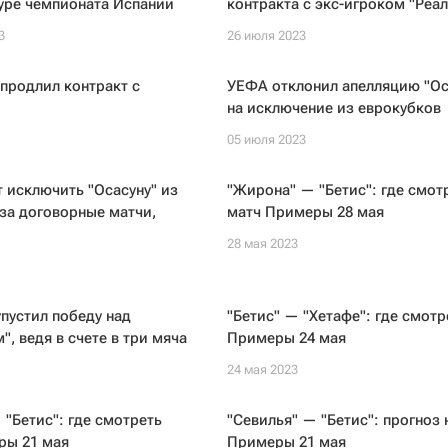
уре чемпионата Испании
контракта с экс-игроком "Реа
3
26 июля 2023
продлил контракт с
УЕФА отклонил апелляцию "Ос
на исключение из еврокубков
05 июля 2023
 исключить "Осасуну" из
"Жирона" — "Бетис": где смот
за договорные матчи,
матч Примеры 28 мая
28 мая 2023
упустил победу над
"Бетис" — "Хетафе": где смотр
", ведя в счете в три мяча
Примеры 24 мая
24 мая 2023
 "Бетис": где смотреть
"Севилья" — "Бетис": прогноз 
ры 21 мая
Примеры 21 мая