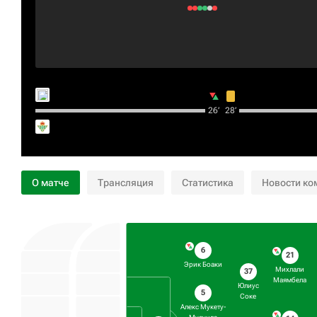
26‎’‎
28‎’‎
О матче
Трансляция
Статистика
Новости ко
6
21
Эрик Боаки
Михлали
37
Маямбела
Юлиус
5
Соке
Алекс Мукету-