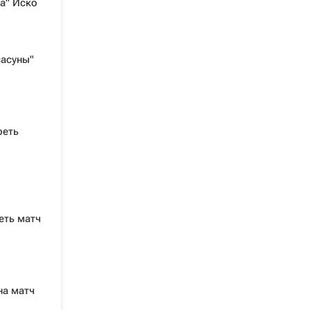
ла" Иско
асуны"
реть
еть матч
на матч