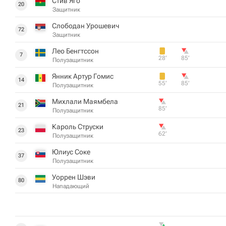
Стив Яго
20
Защитник
Слободан Урошевич
72
Защитник
Лео Бенгтссон
7
28‎’‎
85‎’‎
Полузащитник
Янник Артур Гомис
14
55‎’‎
85‎’‎
Полузащитник
Михлали Маямбела
21
85‎’‎
Полузащитник
Кароль Струски
23
62‎’‎
Полузащитник
Юлиус Соке
37
Полузащитник
Уоррен Шэви
80
Нападающий