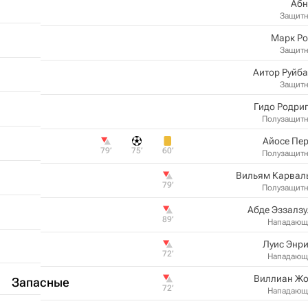
Абн
Защит
Марк Ро
Защит
Аитор Руйб
Защит
Гидо Родри
Полузащит
Айосе Пе
79‎’‎
75‎’‎
60‎’‎
Полузащит
Вильям Карвал
79‎’‎
Полузащит
Абде Эззалз
89‎’‎
Нападающ
Луис Энр
72‎’‎
Нападающ
Виллиан Жо
Запасные
72‎’‎
Нападающ