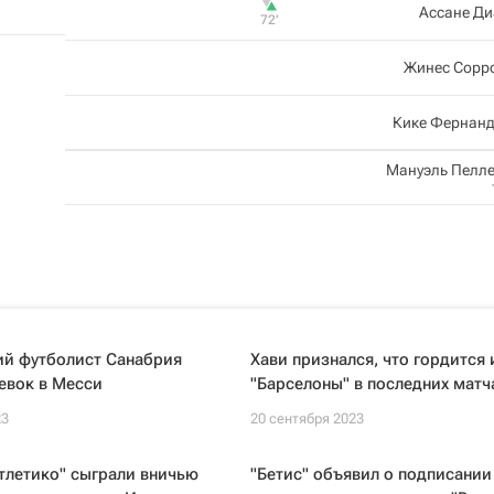
Ассане Ди
72‎’‎
Жинес Сорр
Кике Фернанд
Мануэль Пелл
ий футболист Санабрия
Хави признался, что гордится 
евок в Месси
"Барселоны" в последних матч
23
20 сентября 2023
Атлетико" сыграли вничью
"Бетис" объявил о подписании