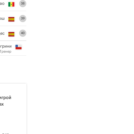
ао
38
ош
39
ес
40
егрини
Тренер
игрой
ах