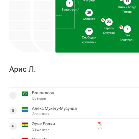
Мусунда
14
1
Янник Артур
Ванаилсон
Гомис
20
Стив Яго
23
Кароль
7
72
Струски
Лео
Слободан
Бенгтссон
Урошевич
Арис Л.
Ванаилсон
1
Вратарь
Алекс Мукету-Мусунда
5
Защитник
Эрик Боаки
6
26‎’‎
Защитник