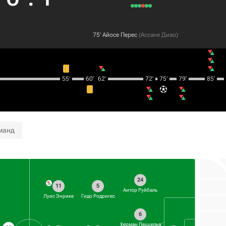
75‎’‎
Айосе Перес
(
Ассане Диао
)
55‎’‎
60‎’‎
62‎’‎
72‎’‎
75‎’‎
79‎’‎
85‎’‎
манд
24
11
5
Аитор Руйбаль
Луис Энрике
Гидо Родригес
6
Херман Пеццелья