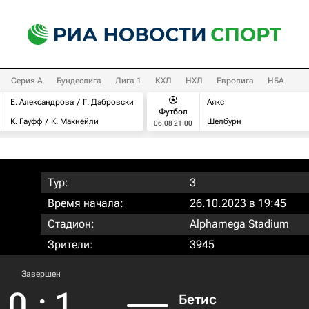
Серия А
Бундеслига
Лига 1
КХЛ
НХЛ
Евролига
НБА
Е. Александрова
Г. Дабровски
Аякс
Футбол
К. Гауфф
К. Макнейли
Шелбурн
06.08 21:00
Тур:
3
Время начала:
26.10.2023 в 19:45
Стадион:
Alphamega Stadium
Зрители:
3945
Завершен
0
:
1
Бетис