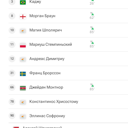
Каджу
3
26‎’‎
Морган Браун
8
62‎’‎
Матия Шполярич
10
85‎’‎
Мариуш Стемпиньский
11
85‎’‎
Андреас Димитриу
12
Франц Брорссон
31
Джейден Монтнор
66
85‎’‎
Константинос Хрисостому
78
Эллинас Софрониу
90
Алексей Шпилевский