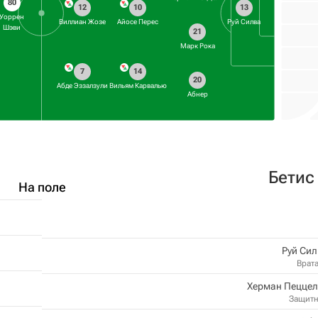
80
12
10
13
Уоррен
Виллиан Жозе
Айосе Перес
Руй Силва
Шэви
21
Марк Рока
7
14
20
Абде Эззалзули
Вильям Карвалью
Абнер
Бетис
На поле
Руй Си
Врат
Херман Пеццел
Защит