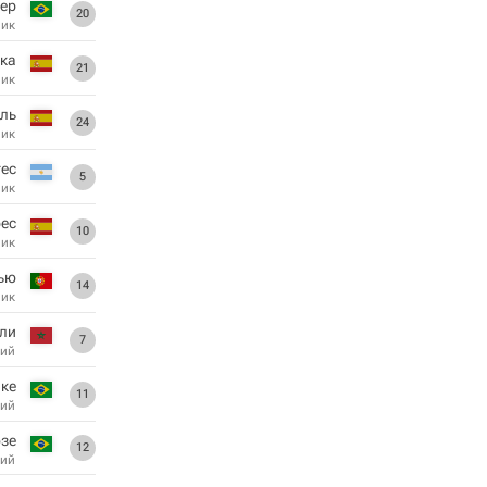
ер
20
ник
ка
21
ник
аль
24
ник
гес
5
ник
рес
10
ник
ью
14
ник
ули
7
ий
ике
11
ий
зе
12
ий