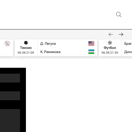
Д. Пегула
Браг
Теннис
Футбол
К. Рахимова
Дин
06.08 21:00
06.08 21:30