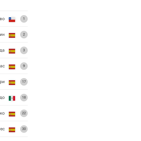
во
1
рин
2
да
3
иас
9
ри
17
адо
18
кo
22
ес
30