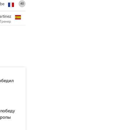
mbe
40
artinez
Тренер
победил
 победу
вропы