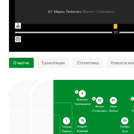
61‎’‎
Марин Любичич
(
Филип Стойкович
)
35‎’‎
О матче
Трансляция
Статистика
Новости ко
4
Максим
22
21
Таловьеров
Филип
Иван
Стойкович
Любич
Л
16
1
10
Андрес
Тобиас
Роберт
Андраде
Лаваль
Зуль