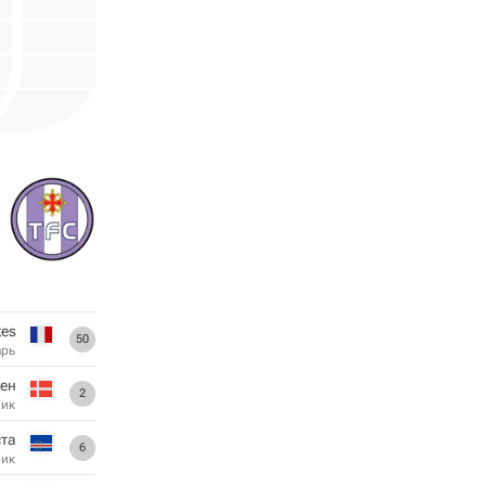
tes
50
арь
ен
2
ник
ста
6
ник