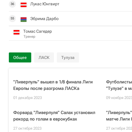
Лукас Юнгвирт
36
Эбрима Дарбо
55
Томас Сагедер
Тренер
Общее
ЛАСК
Тулуза
"Ливерпуль" вышел в 1/8 финала Лиги
Футболисты 
Европы после разгрома ЛАСКа
"Тулузе" в 
01 декабря 2023
09 ноября 202
Форвард "Ливерпуля" Салах установил
"Ливерпуль"
рекорд по голам в еврокубках
матче Лиги
27 октября 2023
27 октября 20