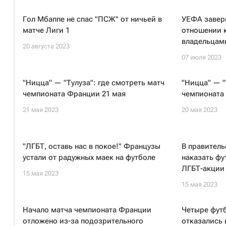
Гол Мбаппе не спас "ПСЖ" от ничьей в
УЕФА завер
матче Лиги 1
отношении 
владельцам
20 августа 2023
07 июля 2023
"Ницца" — "Тулуза": где смотреть матч
"Ницца" — "
чемпионата Франции 21 мая
чемпионата
21 мая 2023
20 мая 2023
"ЛГБТ, оставь нас в покое!" Французы
В правитель
устали от радужных маек на футболе
наказать фу
ЛГБТ-акции
15 мая 2023
15 мая 2023
Начало матча чемпионата Франции
Четыре футб
отложено из-за подозрительного
отказались 