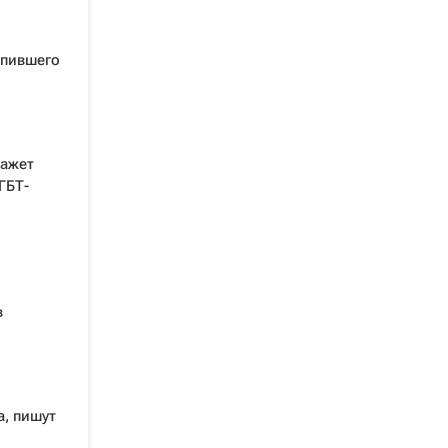
ыпившего
кажет
ГБТ-
в
а, пишут