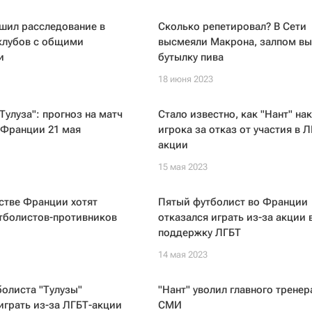
шил расследование в
Сколько репетировал? В Сети
клубов с общими
высмеяли Макрона, залпом в
и
бутылку пива
18 июня 2023
Тулуза": прогноз на матч
Стало известно, как "Нант" на
 Франции 21 мая
игрока за отказ от участия в Л
акции
15 мая 2023
стве Франции хотят
Пятый футболист во Франции
тболистов-противников
отказался играть из-за акции 
поддержку ЛГБТ
14 мая 2023
олиста "Тулузы"
"Нант" уволил главного тренер
играть из-за ЛГБТ-акции
СМИ