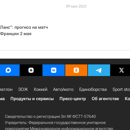
09 мая 2023
"Ланс": прогноз на матч
 Франции 2 мая
иатлон
ЗОЖ
Хоккей
Авто/мото
Единоборства
Sport sto
ма
Продукты и сервисы
Пресс-центр
Об агентстве
Ко
Свидетельство о регистрации Эл № ФС77-57640
Учредитель: Федеральное государственное унитарное
предприятие Международное информационное агентство