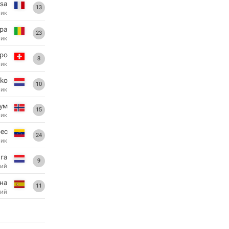
ssa
13
ник
ра
23
ник
рро
8
ник
oko
10
ник
ум
15
ник
рес
24
ник
нга
9
ий
ина
11
ий