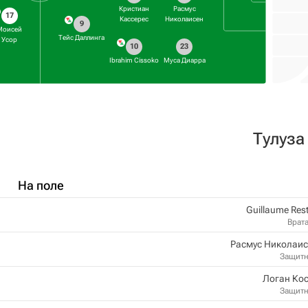
Кристиан
Расмус
17
Кассерес
Николаисен
9
Моисей
Тейс Даллинга
Усор
10
23
Ibrahim Cissoko
Муса Диарра
Тулуза
На поле
Guillaume Res
Врат
Расмус Николаис
Защит
Логан Ко
Защит