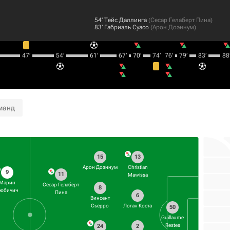
54‎’‎
Тейс Даллинга
(
Сесар Гелаберт Пина
)
83‎’‎
Габриэль Суасо
(
Арон Доэннум
)
47‎’‎
54‎’‎
61‎’‎
67‎’‎
70‎’‎
74‎’‎
76‎’‎
79‎’‎
83‎’‎
88‎’
манд
15
13
Арон Доэннум
Christian
9
11
Mawissa
Марин
Сесар Гелаберт
8
юбичич
Пина
6
Винсент
Сьерро
Логан Коста
50
Guillaume
Restes
24
2