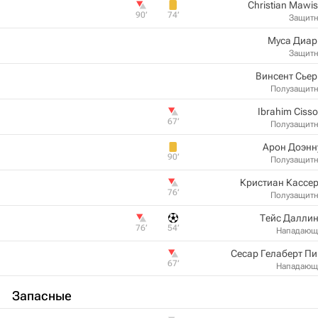
Christian Mawi
90‎’‎
74‎’‎
Защит
Муса Диар
Защит
Винсент Сье
Полузащит
Ibrahim Ciss
67‎’‎
Полузащит
Арон Доэнн
90‎’‎
Полузащит
Кристиан Кассе
76‎’‎
Полузащит
Тейс Далли
76‎’‎
54‎’‎
Нападающ
Сесар Гелаберт П
67‎’‎
Нападающ
Запасные