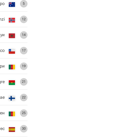
ро
5
nzi
12
ауи
14
асо
17
ри
19
re
21
tae
22
бен
25
ес
30