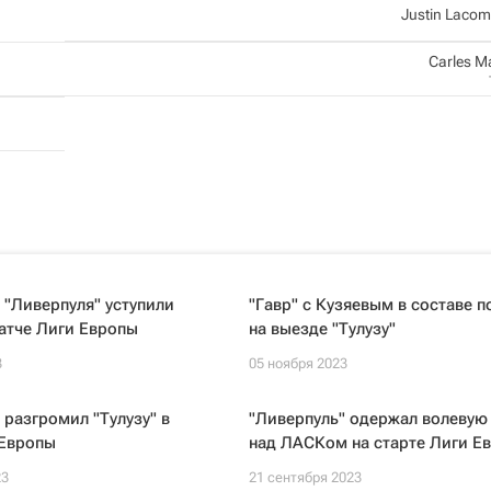
Justin Laco
Carles M
"Ливерпуля" уступили
"Гавр" с Кузяевым в составе 
матче Лиги Европы
на выезде "Тулузу"
3
05 ноября 2023
 разгромил "Тулузу" в
"Ливерпуль" одержал волевую
 Европы
над ЛАСКом на старте Лиги Е
23
21 сентября 2023