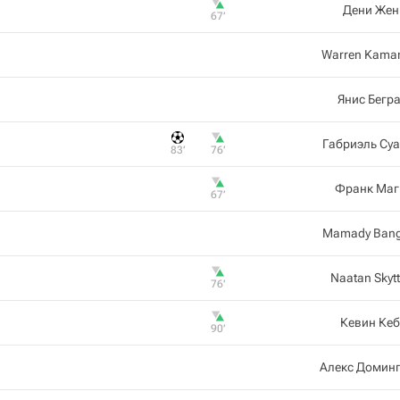
Дени Жен
67‎’‎
Warren Kama
Янис Бегр
Габриэль Су
83‎’‎
76‎’‎
Франк Маг
67‎’‎
Mamady Bang
Naatan Skyt
76‎’‎
Кевин Ке
90‎’‎
Алекс Доминг