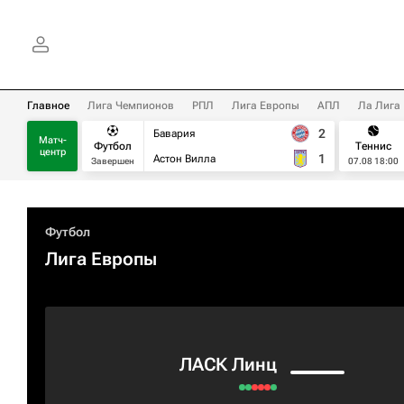
Главное
Лига Чемпионов
РПЛ
Лига Европы
АПЛ
Ла Лига
2
Бавария
Матч-
Футбол
Теннис
центр
1
Астон Вилла
Завершен
07.08 18:00
Футбол
Лига Европы
ЛАСК Линц