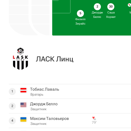
2
30
Джордж
Саша
5
Белло
Хорват
Филипп
Зирайс
ЛАСК Линц
Тобиас Лаваль
1
Вратарь
Джордж Белло
2
Защитник
Максим Таловьеров
4
79‎’‎
Защитник