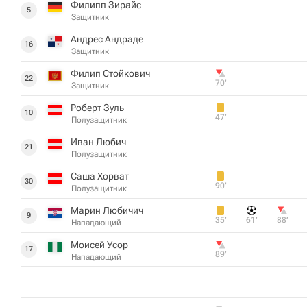
Филипп Зирайс
5
Защитник
Андрес Андраде
16
Защитник
Филип Стойкович
22
70‎’‎
Защитник
Роберт Зуль
10
47‎’‎
Полузащитник
Иван Любич
21
Полузащитник
Саша Хорват
30
90‎’‎
Полузащитник
Марин Любичич
9
35‎’‎
61‎’‎
88‎’‎
Нападающий
Моисей Усор
17
89‎’‎
Нападающий