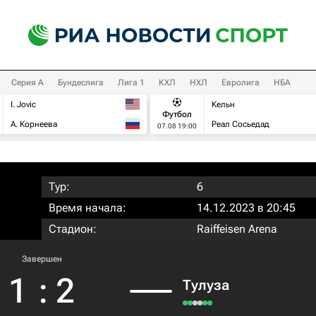
Серия А
Бундеслига
Лига 1
КХЛ
НХЛ
Евролига
НБА
I. Jovic
Кельн
Футбол
А. Корнеева
Реал Сосьедад
07.08 19:00
Тур:
6
Время начала:
14.12.2023 в 20:45
Стадион:
Raiffeisen Arena
Завершен
1
:
2
Тулуза