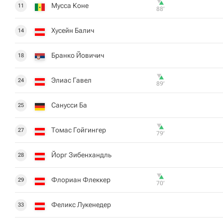
Мусса Коне
11
88‎’‎
Хусейн Балич
14
Бранко Йовичич
18
Элиас Гавел
24
89‎’‎
Санусси Ба
25
Томас Гойгингер
27
79‎’‎
Йорг Зибенхандль
28
Флориан Флеккер
29
70‎’‎
Феликс Лукенедер
33