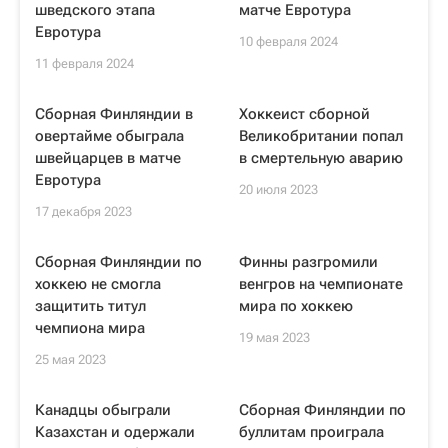
шведского этапа
матче Евротура
Евротура
10 февраля 2024
11 февраля 2024
Сборная Финляндии в
Хоккеист сборной
овертайме обыграла
Великобритании попал
швейцарцев в матче
в смертельную аварию
Евротура
20 июля 2023
17 декабря 2023
Сборная Финляндии по
Финны разгромили
хоккею не смогла
венгров на чемпионате
защитить титул
мира по хоккею
чемпиона мира
19 мая 2023
25 мая 2023
Канадцы обыграли
Сборная Финляндии по
Казахстан и одержали
буллитам проиграла