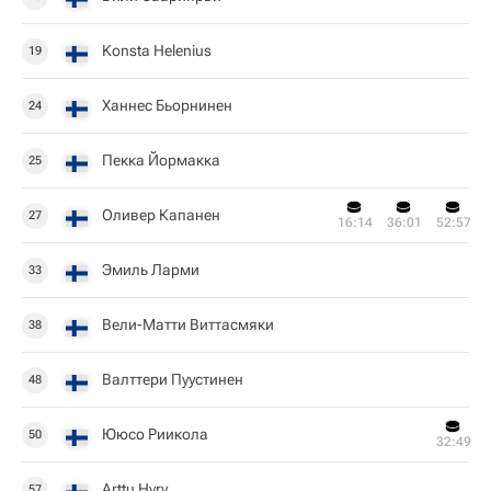
Konsta Helenius
19
Ханнес Бьорнинен
24
Пекка Йормакка
25
Оливер Капанен
27
16:14
36:01
52:57
Эмиль Ларми
33
Вели-Матти Виттасмяки
38
Валттери Пуустинен
48
Ююсо Риикола
50
32:49
Arttu Hyry
57