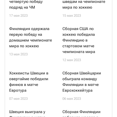
четвертую победу
шведам на чемпионате
подряд на ЧМ
мира по хоккею
17 мая 2023
15 мая 2023
Финляндия одержала
Сборная США по
первую победу на
хоккею победила
домашнем чемпионате
Финляндию в
мира по хоккею
стартовом матче
чемпионата мира
13 мая 2023
12 мая 2023
Хоккеисты Швеции в
Сборная Швейцарии
овертайме победили
обыграла команду
финнов в матче
Финляндии в матче
Евротура
Еврохоккейтура
07 мая 2023
06 мая 2023
Швеция выиграла у
Сборная Финляндии