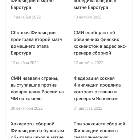
Финляндии в матче
победила шведов в
Евротура
матче Евротура
17 декабря 2022
13 ноября 2022
Сборная Финляндии
СМИ сообщают об
проиграла второй матч
обвинениях финских
домашнего этапа
хоккеисток в адрес экс-
Евротура
тренера сборной
12 ноября 2022
12 октября 2022
СМИ назвали страны,
Федерация хоккея
выступившие против
Финляндии продлила
возвращения России на
контракт с главным
ЧМ по хоккею
тренером Ялоненом
30 сентября 2022
31 августа 2022
Хоккеисты сборной
Три хоккеиста сборной
Финляндии по буллитам
Финляндии вошли в
обыграли чехов в матче
символическую