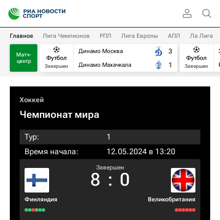
Главное
Лига Чемпионов
РПЛ
Лига Европы
АПЛ
Ла Лига
3
Динамо Москва
Матч-
Футбол
Футбол
центр
1
Динамо Махачкала
Завершен
Завершен
Хоккей
Чемпионат мира
Тур:
1
Время начала:
12.05.2024 в 13:20
Завершен
8
:
0
Финляндия
Великобритания