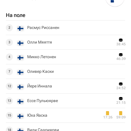
На поле
Расмус Риссанен
2
Олли Мяяття
3
38:45
Микко Летонен
4
46:39
Оливер Каски
7
Йере Иннала
12
24:52
Ессе Пульюярве
13
21:15
Юха Яаска
15
17:26
59:09
Вили Саариярви
18