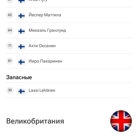
Йеспер Маттила
62
Микаэль Гранлунд
64
Ахти Оксанен
71
Ииро Пакаринен
81
Запасные
Lassi Lehtinen
30
Великобритания