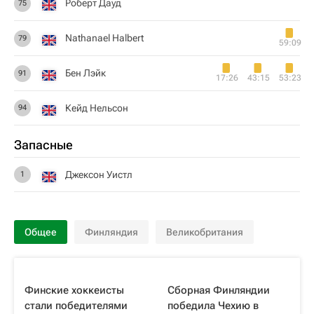
Роберт Дауд
75
Nathanael Halbert
79
59:09
Бен Лэйк
91
17:26
43:15
53:23
Кейд Нельсон
94
Запасные
Джексон Уистл
1
Общее
Финляндия
Великобритания
Финские хоккеисты
Сборная Финляндии
стали победителями
победила Чехию в