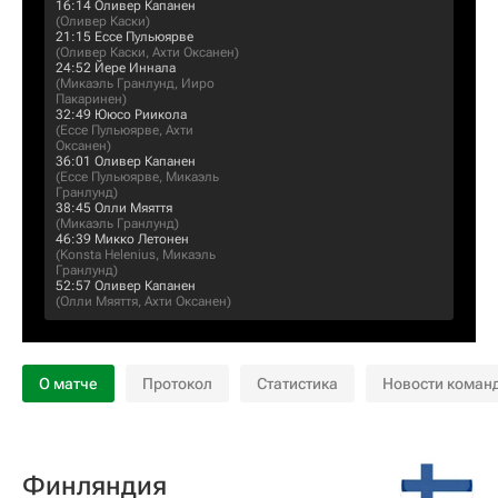
16:14
Оливер Капанен
(
Оливер Каски
)
21:15
Ессе Пульюярве
(
Оливер Каски
,
Ахти Оксанен
)
24:52
Йере Иннала
(
Микаэль Гранлунд
,
Ииро
Пакаринен
)
32:49
Ююсо Риикола
(
Ессе Пульюярве
,
Ахти
Оксанен
)
36:01
Оливер Капанен
(
Ессе Пульюярве
,
Микаэль
Гранлунд
)
38:45
Олли Мяяття
(
Микаэль Гранлунд
)
46:39
Микко Летонен
(
Konsta Helenius
,
Микаэль
Гранлунд
)
52:57
Оливер Капанен
(
Олли Мяяття
,
Ахти Оксанен
)
О матче
Протокол
Статистика
Новости коман
Финляндия