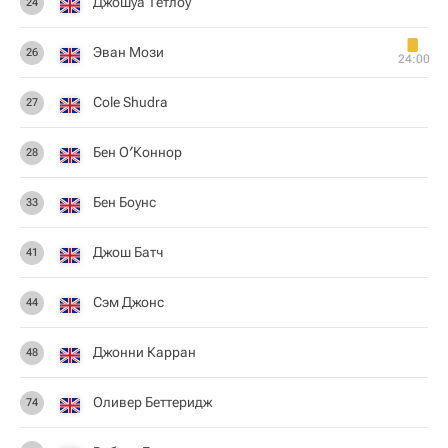
Джошуа Тетлоу
24
Эван Мози
26
24:00
Cole Shudra
27
Бен О′Коннор
28
Бен Боунс
33
Джош Батч
41
Сэм Джонс
44
Джонни Карран
48
Оливер Беттеридж
74