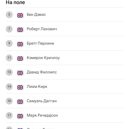
На поле
Бен Дэвис
5
Роберт Лахович
7
Бретт Перлини
9
Кэмерон Кричлоу
11
Давид Филлипс
13
Лиам Кирк
14
Самуэль Дагган
16
Марк Ричардсон
17