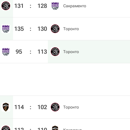
131
:
128
Сакраменто
135
:
130
Торонто
95
:
113
Торонто
114
:
102
Торонто