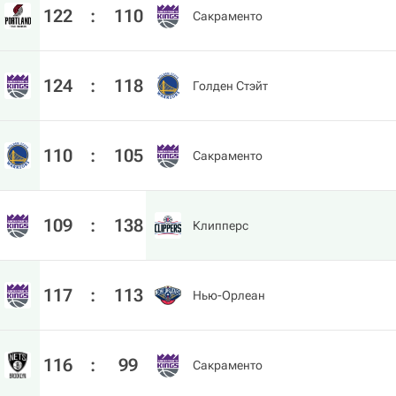
122
:
110
Сакраменто
124
:
118
Голден Стэйт
110
:
105
Сакраменто
109
:
138
Клипперс
117
:
113
Нью-Орлеан
116
:
99
Сакраменто