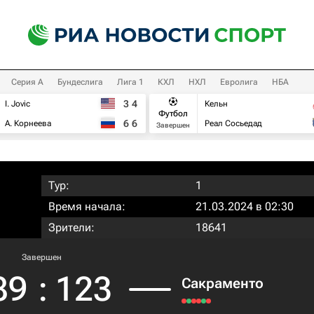
Серия А
Бундеслига
Лига 1
КХЛ
НХЛ
Евролига
НБА
3
4
I. Jovic
Кельн
Футбол
6
6
А. Корнеева
Реал Сосьедад
Завершен
Тур:
1
Время начала:
21.03.2024 в 02:30
Зрители:
18641
Завершен
89
:
123
Сакраменто