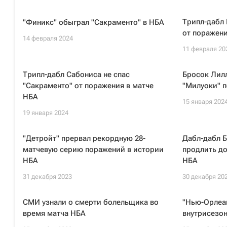
Трипл-дабл 
"Финикс" обыграл "Сакраменто" в НБА
от поражени
14 февраля 2024
11 февраля 20
Трипл-дабл Сабониса не спас
Бросок Лилл
"Сакраменто" от поражения в матче
"Милуоки" п
НБА
15 января 202
19 января 2024
"Детройт" прервал рекордную 28-
Дабл-дабл Б
матчевую серию поражений в истории
продлить д
НБА
НБА
31 декабря 2023
30 декабря 20
СМИ узнали о смерти болельщика во
"Нью-Орлеа
время матча НБА
внутрисезон