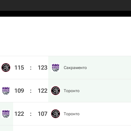
115
:
123
Сакраменто
109
:
122
Торонто
122
:
107
Торонто