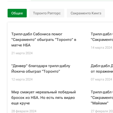
Общее
Торонто Рэпторс
Сакраменто Кингз
Трипл-дабл Сабониса помог
Трипл-дабл
"Сакраменто" обыграть "Торонто" в
"Сакраменто
матче НБА
14 марта 2024
21 марта 2024
"Денвер" благодаря трипл-даблу
Дабл-дабл Д
Йокича обыграл "Торонто"
от поражени
12 марта 2024
07 марта 2024
Мир смакует нереальный победный
Трипл-дабл 
бросок из НБА. Но есть пять видео
"Сакраменто
еще круче
"Майами"
28 февраля 2024
27 февраля 20