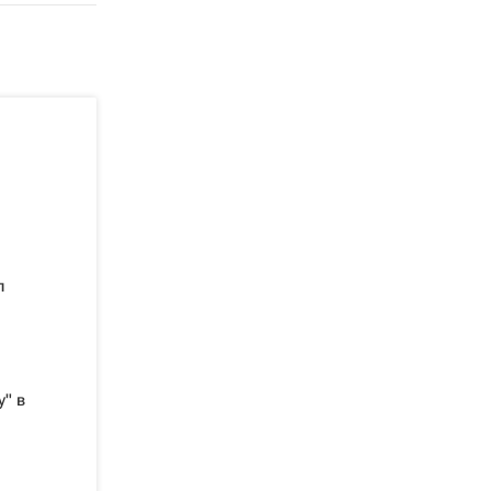
л
" в