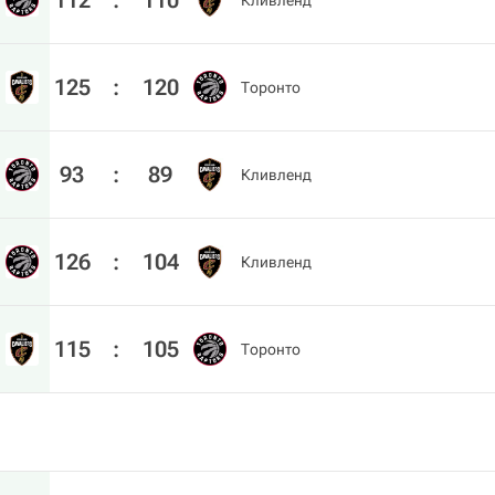
112
:
110
Кливленд
125
:
120
Торонто
93
:
89
Кливленд
126
:
104
Кливленд
115
:
105
Торонто