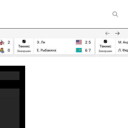
2
2
5
Э. Ли
М. Ан
Теннис
Теннис
0
6
7
Е. Рыбакина
Л. Фе
Завершен
Завершен