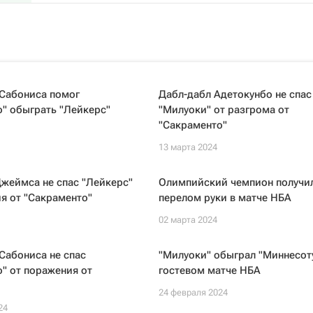
 Сабониса помог
Дабл-дабл Адетокунбо не спас
" обыграть "Лейкерс"
"Милуоки" от разгрома от
"Сакраменто"
13 марта 2024
жеймса не спас "Лейкерс"
Олимпийский чемпион получи
я от "Сакраменто"
перелом руки в матче НБА
02 марта 2024
Сабониса не спас
"Милуоки" обыграл "Миннесоту
" от поражения от
гостевом матче НБА
24 февраля 2024
24