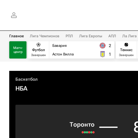
Главное
Лига Чемпионов
РПЛ
Лига Европы
АПЛ
Ла Лига
2
Бавария
Матч-
Футбол
Теннис
центр
1
Астон Вилла
Завершен
Завершен
Баскетбол
НБА
Торонто