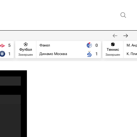
5
0
Факел
М. Ан
Футбол
Теннис
1
1
Динамо Москва
К. Пл
Завершен
Завершен