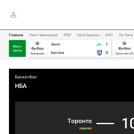
Главное
Лига Чемпионов
РПЛ
Лига Европы
АПЛ
Ла Лига
1
Зенит
Матч-
Футбол
Футбол
центр
0
Балтика
Завершен
Закончен (П)
Баскетбол
НБА
1
Торонто