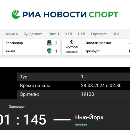
Серия А
Бундеслига
Лига 1
КХЛ
НХЛ
Евролига
НБА
2
Краснодар
Спартак Москва
Футбол
1
Ахмат
Оренбург
Завершен
Тур:
1
Время начала:
28.03.2024 в 02:30
Зрители:
19133
Завершен
01
:
145
Нью-Йорк