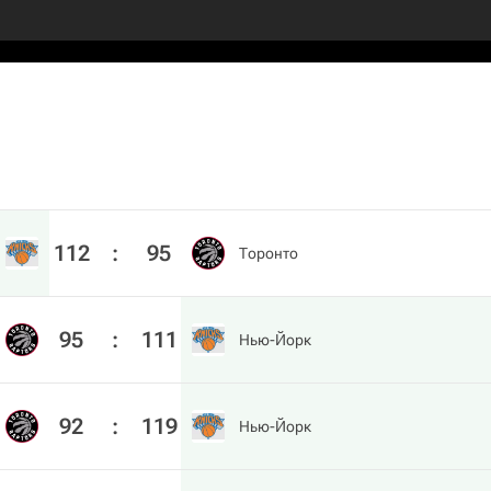
112
:
95
Торонто
95
:
111
Нью-Йорк
92
:
119
Нью-Йорк