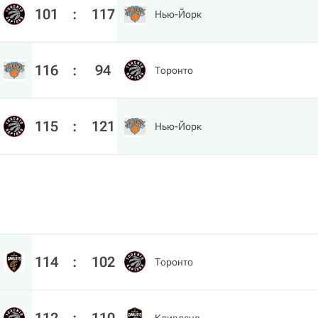
101
:
117
Нью-Йорк
116
:
94
Торонто
115
:
121
Нью-Йорк
114
:
102
Торонто