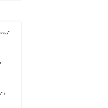
нверу"
л
" в