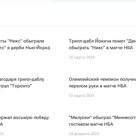
сты "Никс" обыграли
Трипл-дабл Йокича помог "Де
тс" в дерби Нью-Йорка
обыграть "Никс" в матче НБА
22 марта 2024
агодаря трипл-даблу
Олимпийский чемпион получи
грал "Торонто"
перелом руки в матче НБА
02 марта 2024
держал восьмую победу
"Милуоки" обыграл "Миннесоту
БА
гостевом матче НБА
24
24 февраля 2024