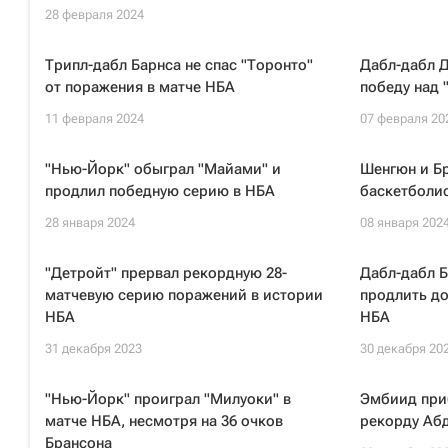
28 февраля 2024
Трипл-дабл Барнса не спас "Торонто"
Дабл-дабл Д
от поражения в матче НБА
победу над 
11 февраля 2024
07 февраля 20
"Нью-Йорк" обыграл "Майами" и
Шенгюн и Б
продлил победную серию в НБА
баскетболи
28 января 2024
08 января 202
"Детройт" прервал рекордную 28-
Дабл-дабл Б
матчевую серию поражений в истории
продлить д
НБА
НБА
31 декабря 2023
30 декабря 20
"Нью-Йорк" проиграл "Милуоки" в
Эмбиид при
матче НБА, несмотря на 36 очков
рекорду Аб
Брансона