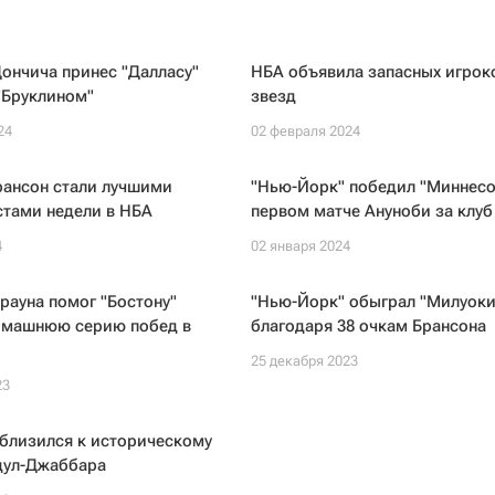
ончича принес "Далласу"
НБА объявила запасных игрок
"Бруклином"
звезд
24
02 февраля 2024
рансон стали лучшими
"Нью-Йорк" победил "Миннесо
стами недели в НБА
первом матче Ануноби за клуб
4
02 января 2024
рауна помог "Бостону"
"Нью-Йорк" обыграл "Милуоки
омашнюю серию побед в
благодаря 38 очкам Брансона
25 декабря 2023
23
близился к историческому
дул-Джаббара