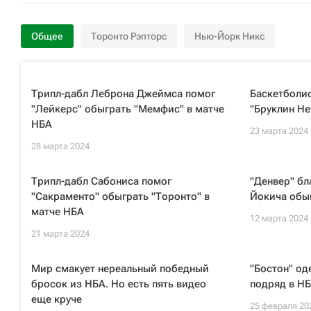
Общее
Торонто Рэпторс
Нью-Йорк Никс
Трипл-дабл Леброна Джеймса помог
Баскетболи
"Лейкерс" обыграть "Мемфис" в матче
"Бруклин Не
НБА
23 марта 2024
28 марта 2024
Трипл-дабл Сабониса помог
"Денвер" бл
"Сакраменто" обыграть "Торонто" в
Йокича обы
матче НБА
12 марта 2024
21 марта 2024
Мир смакует нереальный победный
"Бостон" о
бросок из НБА. Но есть пять видео
подряд в Н
еще круче
25 февраля 20