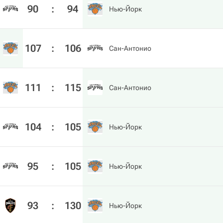
90
:
94
Нью-Йорк
107
:
106
Сан-Антонио
111
:
115
Сан-Антонио
104
:
105
Нью-Йорк
95
:
105
Нью-Йорк
93
:
130
Нью-Йорк