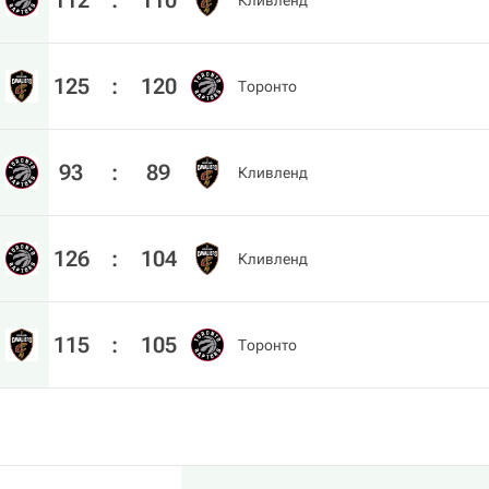
112
:
110
Кливленд
125
:
120
Торонто
93
:
89
Кливленд
126
:
104
Кливленд
115
:
105
Торонто