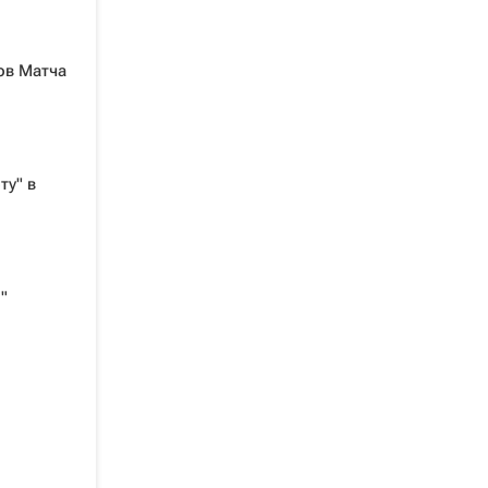
ов Матча
ту" в
"