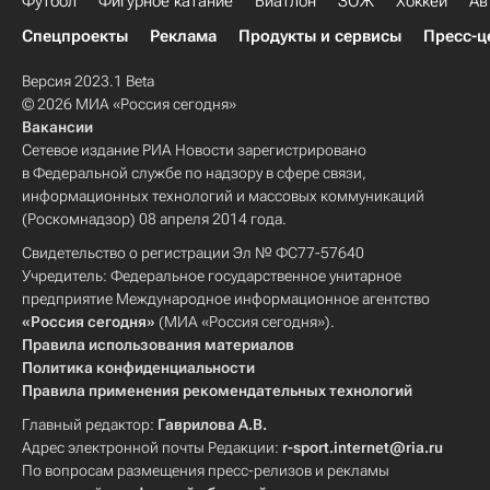
Футбол
Фигурное катание
Биатлон
ЗОЖ
Хоккей
Ав
Спецпроекты
Реклама
Продукты и сервисы
Пресс-ц
Версия 2023.1 Beta
© 2026 МИА «Россия сегодня»
Вакансии
Сетевое издание РИА Новости зарегистрировано
в Федеральной службе по надзору в сфере связи,
информационных технологий и массовых коммуникаций
(Роскомнадзор) 08 апреля 2014 года.
Свидетельство о регистрации Эл № ФС77-57640
Учредитель: Федеральное государственное унитарное
предприятие Международное информационное агентство
«Россия сегодня»
(МИА «Россия сегодня»).
Правила использования материалов
Политика конфиденциальности
Правила применения рекомендательных технологий
Главный редактор:
Гаврилова А.В.
Адрес электронной почты Редакции:
r-sport.internet@ria.ru
По вопросам размещения пресс-релизов и рекламы