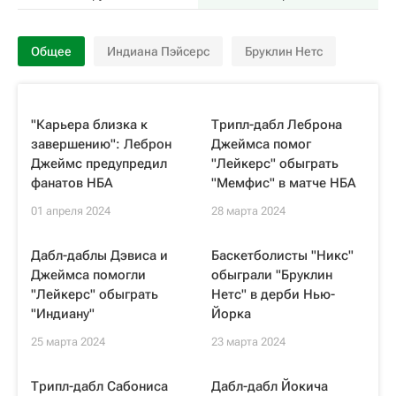
Общее
Индиана Пэйсерс
Бруклин Нетс
"Карьера близка к
Трипл-дабл Леброна
завершению": Леброн
Джеймса помог
Джеймс предупредил
"Лейкерс" обыграть
фанатов НБА
"Мемфис" в матче НБА
01 апреля 2024
28 марта 2024
Дабл-даблы Дэвиса и
Баскетболисты "Никс"
Джеймса помогли
обыграли "Бруклин
"Лейкерс" обыграть
Нетс" в дерби Нью-
"Индиану"
Йорка
25 марта 2024
23 марта 2024
Трипл-дабл Сабониса
Дабл-дабл Йокича