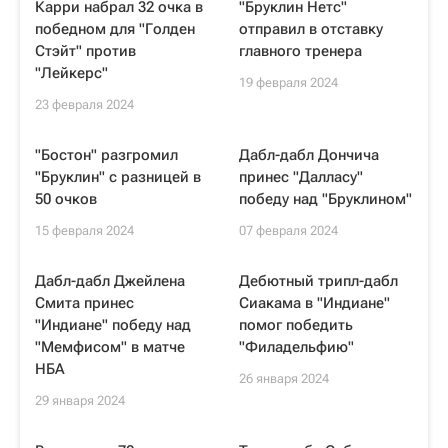
Карри набрал 32 очка в
"Бруклин Нетс"
победном для "Голден
отправил в отставку
Стэйт" против
главного тренера
"Лейкерс"
19 февраля 2024
23 февраля 2024
"Бостон" разгромил
Дабл-дабл Дончича
"Бруклин" с разницей в
принес "Далласу"
50 очков
победу над "Бруклином"
15 февраля 2024
07 февраля 2024
Дабл-дабл Джейлена
Дебютный трипл-дабл
Смита принес
Сиакама в "Индиане"
"Индиане" победу над
помог победить
"Мемфисом" в матче
"Филадельфию"
НБА
26 января 2024
29 января 2024