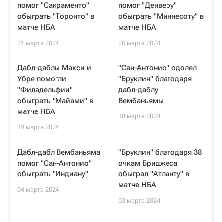
помог "Сакраменто"
помог "Денверу"
обыграть "Торонто" в
обыграть "Миннесоту" в
матче НБА
матче НБА
21 марта 2024
20 марта 2024
Дабл-даблы Макси и
"Сан-Антонио" одолел
Убре помогли
"Бруклин" благодаря
"Филадельфии"
дабл-даблу
обыграть "Майами" в
Вембаньямы
матче НБА
18 марта 2024
19 марта 2024
Дабл-дабл Вембаньяма
"Бруклин" благодаря 38
помог "Сан-Антонио"
очкам Бриджеса
обыграть "Индиану"
обыграл "Атланту" в
матче НБА
04 марта 2024
03 марта 2024