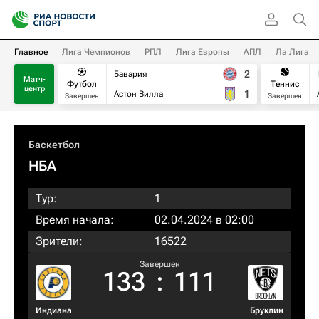
Главное
Лига Чемпионов
РПЛ
Лига Европы
АПЛ
Ла Лига
2
Бавария
Матч-
Футбол
Теннис
центр
1
Астон Вилла
Завершен
Завершен
Баскетбол
НБА
Тур:
1
Время начала:
02.04.2024 в 02:00
Зрители:
16522
Завершен
133
:
111
Индиана
Бруклин