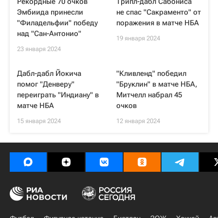
Рекордные 70 очков
Трипл-дабл Сабониса
Эмбиида принесли
не спас "Сакраменто" от
"Филадельфии" победу
поражения в матче НБА
над "Сан-Антонио"
19 января 2024
23 января 2024
Дабл-дабл Йокича
"Кливленд" победил
помог "Денверу"
"Бруклин" в матче НБА,
переиграть "Индиану" в
Митчелл набрал 45
матче НБА
очков
15 января 2024
12 января 2024