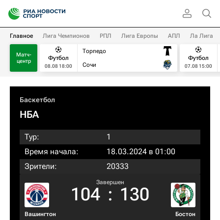
Главное
Лига Чемпионов
РПЛ
Лига Европы
АПЛ
Ла Лига
Торпедо
Матч-
Футбол
Футбол
центр
Сочи
08.08 18:00
07.08 15:00
Баскетбол
НБА
Тур:
1
Время начала:
18.03.2024 в 01:00
Зрители:
20333
Завершен
104
:
130
Вашингтон
Бостон