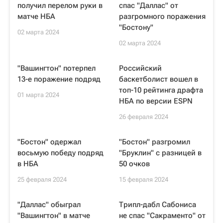
получил перелом руки в
спас "Даллас" от
матче НБА
разгромного поражения
"Бостону"
02 марта 2024
02 марта 2024
"Вашингтон" потерпел
Российский
13-е поражение подряд
баскетболист вошел в
топ-10 рейтинга драфта
01 марта 2024
НБА по версии ESPN
26 февраля 2024
"Бостон" одержал
"Бостон" разгромил
восьмую победу подряд
"Бруклин" с разницей в
в НБА
50 очков
25 февраля 2024
15 февраля 2024
"Даллас" обыграл
Трипл-дабл Сабониса
"Вашингтон" в матче
не спас "Сакраменто" от