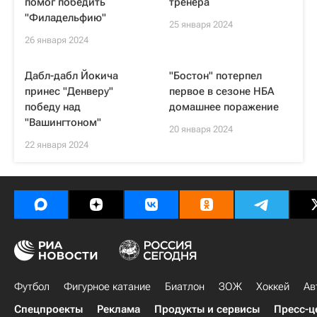
помог победить
тренера
"Филадельфию"
25 января 2024
26 января 2024
Дабл-дабл Йокича
"Бостон" потерпел
принес "Денверу"
первое в сезоне НБА
победу над
домашнее поражение
"Вашингтоном"
20 января 2024
22 января 2024
Футбол
Фигурное катание
Биатлон
ЗОЖ
Хоккей
Ав
Спецпроекты
Реклама
Продукты и сервисы
Пресс-ц