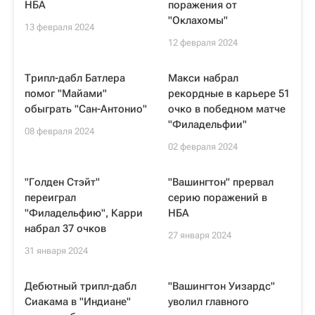
НБА
поражения от
"Оклахомы"
13 февраля 2024
12 февраля 2024
Трипл-дабл Батлера
Макси набрал
помог "Майами"
рекордные в карьере 51
обыграть "Сан-Антонио"
очко в победном матче
"Филадельфии"
08 февраля 2024
02 февраля 2024
"Голден Стэйт"
"Вашингтон" прервал
переиграл
серию поражений в
"Филадельфию", Карри
НБА
набрал 37 очков
27 января 2024
31 января 2024
Дебютный трипл-дабл
"Вашингтон Уизардс"
Сиакама в "Индиане"
уволил главного