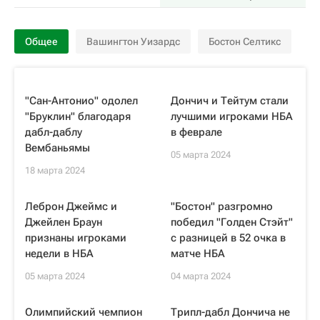
Общее
Вашингтон Уизардс
Бостон Селтикс
"Сан-Антонио" одолел
Дончич и Тейтум стали
"Бруклин" благодаря
лучшими игроками НБА
дабл-даблу
в феврале
Вембаньямы
05 марта 2024
18 марта 2024
Леброн Джеймс и
"Бостон" разгромно
Джейлен Браун
победил "Голден Стэйт"
признаны игроками
с разницей в 52 очка в
недели в НБА
матче НБА
05 марта 2024
04 марта 2024
Олимпийский чемпион
Трипл-дабл Дончича не