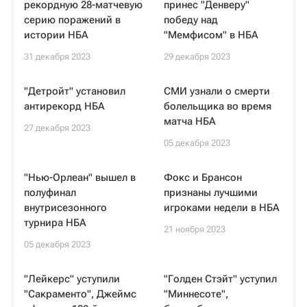
рекордную 28-матчевую
принес "Денверу"
серию поражений в
победу над
истории НБА
"Мемфисом" в НБА
31 декабря 2023
29 декабря 2023
"Детройт" установил
СМИ узнали о смерти
антирекорд НБА
болельщика во время
матча НБА
27 декабря 2023
05 декабря 2023
"Нью-Орлеан" вышел в
Фокс и Брансон
полуфинал
признаны лучшими
внутрисезонного
игроками недели в НБА
турнира НБА
21 ноября 2023
05 декабря 2023
"Лейкерс" уступили
"Голден Стэйт" уступил
"Сакраменто", Джеймс
"Миннесоте",