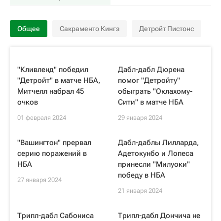
Общее
Сакраменто Кингз
Детройт Пистонс
"Кливленд" победил
Дабл-дабл Дюрена
"Детройт" в матче НБА,
помог "Детройту"
Митчелл набрал 45
обыграть "Оклахому-
очков
Сити" в матче НБА
01 февраля 2024
29 января 2024
"Вашингтон" прервал
Дабл-даблы Лилларда,
серию поражений в
Адетокунбо и Лопеса
НБА
принесли "Милуоки"
победу в НБА
27 января 2024
21 января 2024
Трипл-дабл Сабониса
Трипл-дабл Дончича не