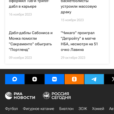
оформил 108-й трипл-
баскетболисты
дабл в карьере
устроили массовую
драку
16 ноября 2023
15 ноября 2023
Дабл-даблы Сабониса и
"Чикаго" проиграл
Монка помогли
"Детройту" в матче
"Сакраменто" обыграть
НБА, несмотря на 51
"Портленд"
очко Лавина
09 ноября 2023
29 октября 2023
Футбол
Фигурное катание
Биатлон
ЗОЖ
Хоккей
Ав