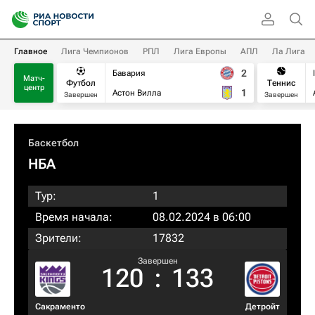
Главное
Лига Чемпионов
РПЛ
Лига Европы
АПЛ
Ла Лига
2
Бавария
Матч-
Футбол
Теннис
центр
1
Астон Вилла
Завершен
Завершен
Баскетбол
НБА
Тур:
1
Время начала:
08.02.2024 в 06:00
Зрители:
17832
Завершен
120
:
133
Сакраменто
Детройт