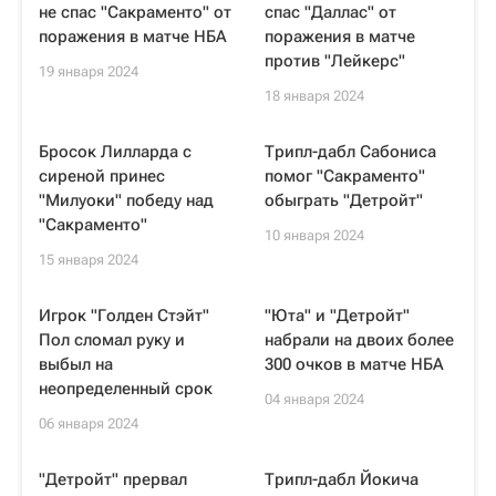
не спас "Сакраменто" от
спас "Даллас" от
поражения в матче НБА
поражения в матче
против "Лейкерс"
19 января 2024
18 января 2024
Бросок Лилларда с
Трипл-дабл Сабониса
сиреной принес
помог "Сакраменто"
"Милуоки" победу над
обыграть "Детройт"
"Сакраменто"
10 января 2024
15 января 2024
Игрок "Голден Стэйт"
"Юта" и "Детройт"
Пол сломал руку и
набрали на двоих более
выбыл на
300 очков в матче НБА
неопределенный срок
04 января 2024
06 января 2024
"Детройт" прервал
Трипл-дабл Йокича