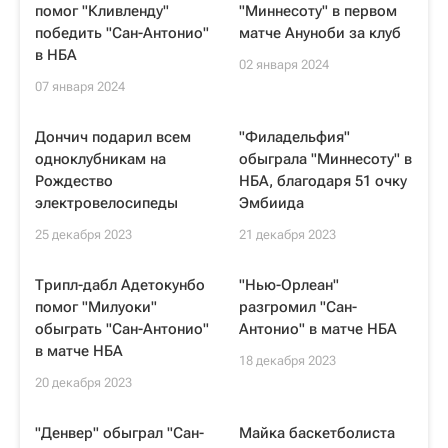
помог "Кливленду"
"Миннесоту" в первом
победить "Сан-Антонио"
матче Ануноби за клуб
в НБА
02 января 2024
07 января 2024
Дончич подарил всем
"Филадельфия"
одноклубникам на
обыграла "Миннесоту" в
Рождество
НБА, благодаря 51 очку
электровелосипеды
Эмбиида
25 декабря 2023
21 декабря 2023
Трипл-дабл Адетокунбо
"Нью-Орлеан"
помог "Милуоки"
разгромил "Сан-
обыграть "Сан-Антонио"
Антонио" в матче НБА
в матче НБА
18 декабря 2023
20 декабря 2023
"Денвер" обыграл "Сан-
Майка баскетболиста