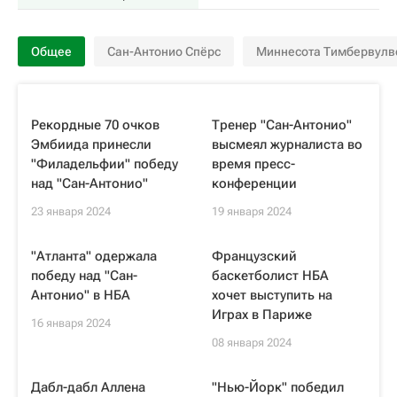
Общее
Сан-Антонио Спёрс
Миннесота Тимбервулв
Рекордные 70 очков
Тренер "Сан-Антонио"
Эмбиида принесли
высмеял журналиста во
"Филадельфии" победу
время пресс-
над "Сан-Антонио"
конференции
23 января 2024
19 января 2024
"Атланта" одержала
Французский
победу над "Сан-
баскетболист НБА
Антонио" в НБА
хочет выступить на
Играх в Париже
16 января 2024
08 января 2024
Дабл-дабл Аллена
"Нью-Йорк" победил