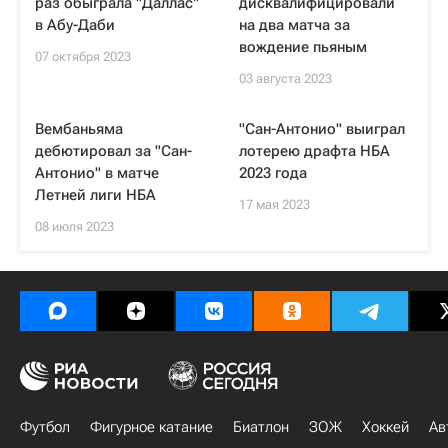
раз обыграла "Даллас"
дисквалифицировали
в Абу-Даби
на два матча за
вождение пьяным
07 октября 2023
03 августа 2023
Вембаньяма
"Сан-Антонио" выиграл
дебютировал за "Сан-
лотерею драфта НБА
Антонио" в матче
2023 года
Летней лиги НБА
17 мая 2023
08 июля 2023
Футбол
Фигурное катание
Биатлон
ЗОЖ
Хоккей
Ав