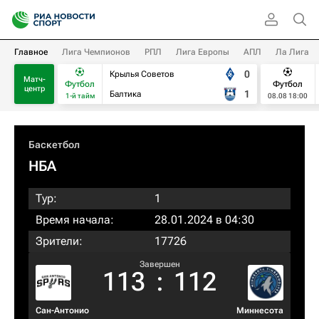
Главное
Лига Чемпионов
РПЛ
Лига Европы
АПЛ
Ла Лига
0
Крылья Советов
Матч-
Футбол
Футбол
центр
1
Балтика
1-й тайм
08.08 18:00
Баскетбол
НБА
Тур:
1
Время начала:
28.01.2024 в 04:30
Зрители:
17726
Завершен
113
:
112
Сан-Антонио
Миннесота