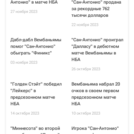
Антонио" в матче НБА
"Сан-Антонио" продана
за рекордные 762
27 ноября 2023
тысячи долларов
22 ноября 2023
Дабл-дабл Вембаньямы
"Сан-Антонио" проиграл
помог "Сан-Антонио"
"Далласу" в дебютном
обыграть "Финикс"
матче Вембаньямы в
НБА
03 ноября 2023
26 октября 2023
"Голден Стэйт" победил
Вембаньяма набрал 20
"Лейкерс" в
очков в своем первом
предсезонном матче
предсезонном матче
НБА
НБА
14 октября 2023
10 октября 2023
"Миннесота" во второй
Игрока "Сан-Антонио"